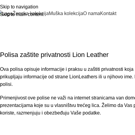
Skip to navigation
Ženska kolekcija
Muška kolekcija
O nama
Kontakt
Skip to main content
Polisa zaštite privatnosti Lion Leather
Ova polisa opisuje informacije i praksu u zaštiti privatnosti ko
prikupljaju informacije od strane LionLeathers ili u njihovo ime
polisi.
Primenjivost ove polise ne važi na internet stranicama van dome
prezentacijama koje su u vlasništvu trećeg lica. Želimo da Vas po
koriste, razmenjuju i obezbeđuju Vaše podatke.