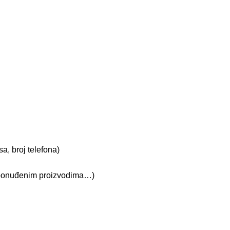
a, broj telefona)
 o ponuđenim proizvodima…)