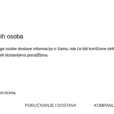
gih osoba
e osobe dostave informacije o Vama, iste će biti korišćene strik
iti dostavljena porudžbina.
im licima.
PORUČIVANJE I DOSTAVA
KOMPANIJ