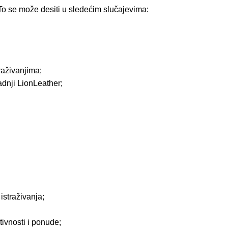
To se može desiti u sledećim slučajevima:
aživanjima;
adnji LionLeather;
istraživanja;
tivnosti i ponude;