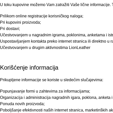
U toku kupovine možemo Vam zatražiti Vaše lične informacije. 
Prilikom online registracije korisničkog naloga;
Pri kupovini proizvoda;
Pri dostavi;
Učestvovanjem u nagradnim igrama, poklonima, anketama i istr
Uspostavljanjem kontakta preko internet stranica ili direktno u r
Učestvovanjem u drugim aktivnostima LionLeather
Korišćenje informacija
Prikupljene informacije se koriste u sledećim slučajevima:
Popunjavanje formi u zahtevima za informacijama;
Organizacija i administracija nagradnih igara, poklona, anketa i 
Ponuda novih proizvoda;
Poboljšanje efektivnosti naših internet stranica, marketinških ak