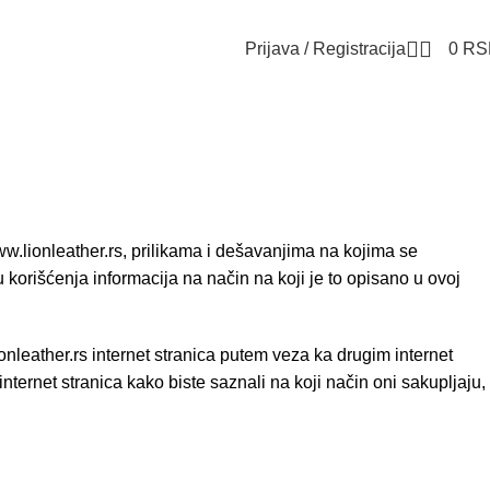
Prijava / Registracija
0
RS
w.lionleather.rs
, prilikama i dešavanjima na kojima se
u korišćenja informacija na način na koji je to opisano u ovoj
ionleather.rs
internet stranica putem veza ka drugim internet
nternet stranica kako biste saznali na koji način oni sakupljaju,