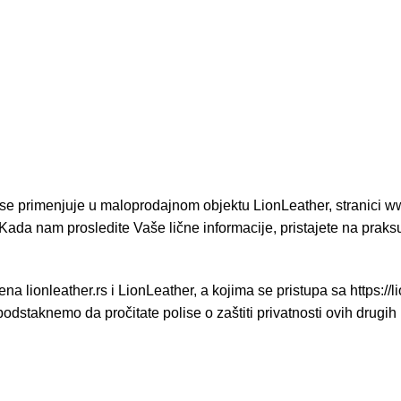
Politika privatnosti
Početna
Politika privatnosti
ja se primenjuje u maloprodajnom objektu LionLeather, stranici
ww
. Kada nam prosledite Vaše lične informacije, pristajete na praks
na lionleather.rs i LionLeather, a kojima se pristupa sa
https://l
dstaknemo da pročitate polise o zaštiti privatnosti ovih drugih i