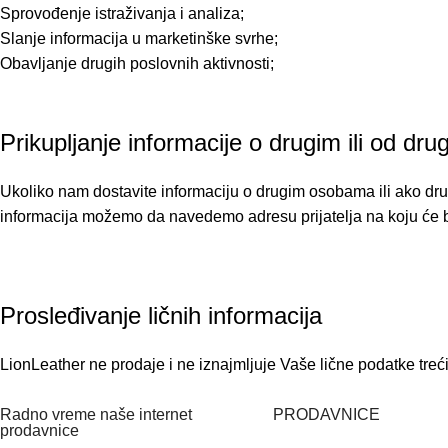
Sprovođenje istraživanja i analiza;
Slanje informacija u marketinške svrhe;
Obavljanje drugih poslovnih aktivnosti;
Prikupljanje informacije o drugim ili od dru
Ukoliko nam dostavite informaciju o drugim osobama ili ako drug
informacija možemo da navedemo adresu prijatelja na koju će b
Prosleđivanje ličnih informacija
LionLeather ne prodaje i ne iznajmljuje Vaše lične podatke treć
Radno vreme naše internet
PRODAVNICE
prodavnice