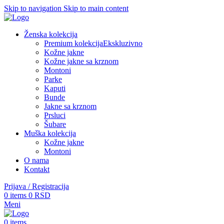
Skip to navigation
Skip to main content
Ženska kolekcija
Premium kolekcija
Ekskluzivno
Kožne jakne
Kožne jakne sa krznom
Montoni
Parke
Kaputi
Bunde
Jakne sa krznom
Prsluci
Šubare
Muška kolekcija
Kožne jakne
Montoni
O nama
Kontakt
Prijava / Registracija
0
items
0
RSD
Meni
0
items