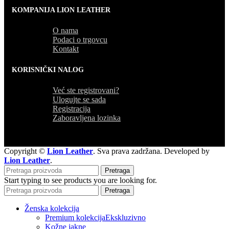
KOMPANIJA LION LEATHER
O nama
Podaci o trgovcu
Kontakt
KORISNIČKI NALOG
Već ste registrovani?
Ulogujte se sada
Registracija
Zaboravljena lozinka
Copyright ©
Lion Leather
. Sva prava zadržana. Developed by
Lion Leather
.
Pretraga
Start typing to see products you are looking for.
Pretraga
Ženska kolekcija
Premium kolekcija
Ekskluzivno
Kožne jakne