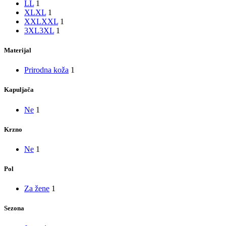
L
L
1
XL
XL
1
XXL
XXL
1
3XL
3XL
1
Materijal
Prirodna koža
1
Kapuljača
Ne
1
Krzno
Ne
1
Pol
Za žene
1
Sezona