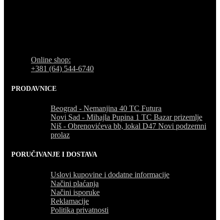
Opcije
mogu
Naše radno vreme je svih 7 dana u nedelji od 00-24h. U tom
biti
periodu možete vršiti porudžbine putem sajta, dok nas na
izabrane
telefone možete kontaktirati svakog radnog dana u periodu
na
radnog vremena lokala.
stranici
proizvoda.
Online shop:
+381 (64) 544-6740
PRODAVNICE
Beograd - Nemanjina 40 TC Futura
Novi Sad - Mihajla Pupina 1 TC Bazar prizemlje
Niš - Obrenovićeva bb, lokal D47 Novi podzemni
prolaz
PORUČIVANJE I DOSTAVA
Uslovi kupovine i dodatne informacije
Načini plaćanja
Načini isporuke
Reklamacije
Politika privatnosti