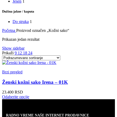
Jesen
1
Dužina jakne / kaputa
Do struka
1
Početna
Proizvod označen „Kožni sako“
Prikazan jedan rezultat
Show sidebar
Prikaži
9
12
18
24
Brzi pregled
Ženski kožni sako Irena – 01K
23.400
RSD
Ovaj
Odaberite opcije
proizvod
ima
više
varijanti.
RADNO VREME NAŠE INTERNET PRODAVNICE