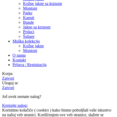
Kožne jakne sa krznom
Montoni
Parke
Kaputi
Bunde
Jakne sa krznom
Prsluci
Šubare
Muška kolekcija
Kožne jakne
Montoni
O nama
Kontakt
Prijava / Registracija
Korpa
Zatvori
Uloguj se
Zatvori
Još uvek nemate nalog?
Kreirajte nalog:
Koristimo kolačiće (
cookies
) kako bismo poboljšali vaše iskustvo
na našoj veb stranici. Korišćenjem ove veb stranice, slažete se