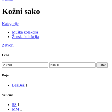
Kožni sako
Kategorije
Muška kolekcija
Ženska kolekcija
Zatvori
Cena
Minimalna
Maksimalna
Filter
cena
cena
Boja
Bež
Bež
1
Veličina
S
S
1
M
M
1