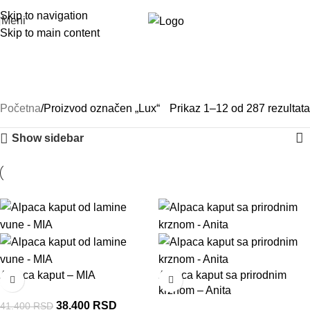
Skip to navigation
Meni
Skip to main content
Lux
Kategorije
Početna
Proizvod označen „Lux“
Prikaz 1–12 od 287 rezultata
Show sidebar
-7%
-7%
Alpaca kaput – MIA
Alpaca kaput sa prirodnim
krznom – Anita
38.400
RSD
41.400
RSD