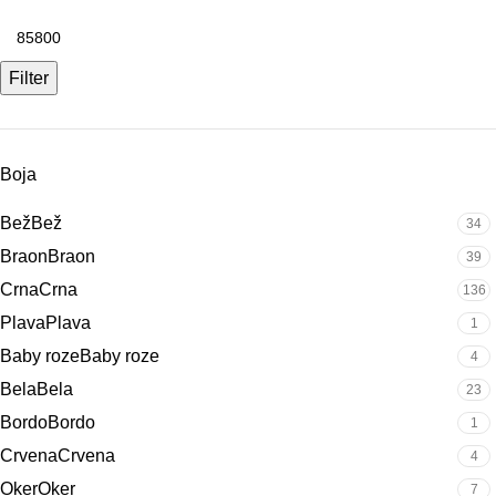
Filter
Boja
Bež
Bež
34
Braon
Braon
39
Crna
Crna
136
Plava
Plava
1
Baby roze
Baby roze
4
Bela
Bela
23
Bordo
Bordo
1
Crvena
Crvena
4
Oker
Oker
7