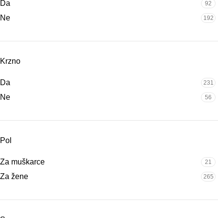
Da
92
Ne
192
Krzno
Da
231
Ne
56
Pol
Za muškarce
21
Za žene
265