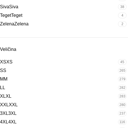
Siva
Siva
38
Teget
Teget
4
Zelena
Zelena
2
Veličina
XS
XS
45
S
S
265
M
M
279
L
L
282
XL
XL
283
XXL
XXL
280
3XL
3XL
237
4XL
4XL
116