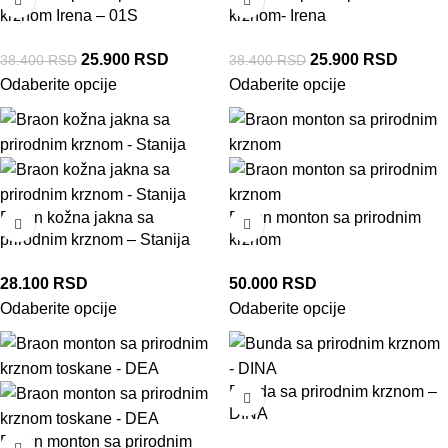
krznom Irena – 01S
krznom- Irena
25.900
RSD
25.900
RSD
38.400
RSD
38.400
RSD
Odaberite opcije
Odaberite opcije
Braon kožna jakna sa
Braon monton sa prirodnim
prirodnim krznom – Stanija
krznom
28.100
RSD
50.000
RSD
Odaberite opcije
Odaberite opcije
Bunda sa prirodnim krznom –
DINA
Braon monton sa prirodnim