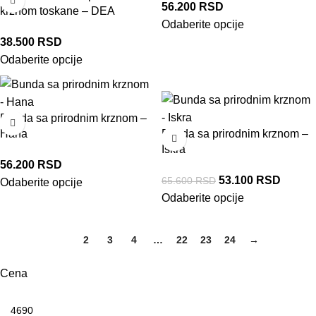
56.200
RSD
krznom toskane – DEA
Odaberite opcije
38.500
RSD
Odaberite opcije
-19%
Bunda sa prirodnim krznom –
Hana
Bunda sa prirodnim krznom –
Iskra
56.200
RSD
53.100
RSD
65.600
RSD
Odaberite opcije
Odaberite opcije
1
2
3
4
…
22
23
24
→
Cena