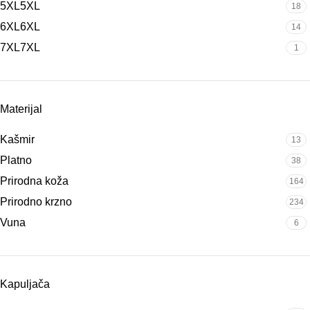
5XL
5XL
18
6XL
6XL
14
7XL
7XL
1
Materijal
Kašmir
13
Platno
38
Prirodna koža
164
Prirodno krzno
234
Vuna
6
Kapuljača