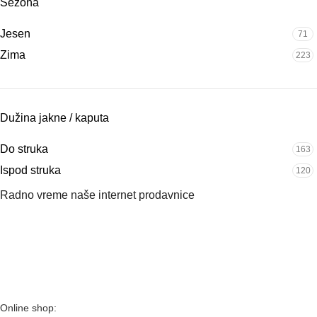
Sezona
Jesen
71
Zima
223
Dužina jakne / kaputa
Do struka
163
Ispod struka
120
Radno vreme naše internet prodavnice
Naše radno vreme je svih 7 dana u nedelji od 00-24h. U tom
periodu možete vršiti porudžbine putem sajta, dok nas na
telefone možete kontaktirati svakog radnog dana u periodu
radnog vremena lokala.
Online shop: