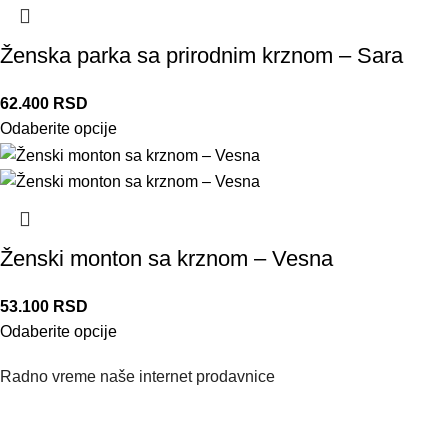
Ženska parka sa prirodnim krznom – Sara
62.400
RSD
Odaberite opcije
Ženski monton sa krznom – Vesna
53.100
RSD
Odaberite opcije
Radno vreme naše internet prodavnice
Naše radno vreme je svih 7 dana u nedelji od 00-24h. U tom
periodu možete vršiti porudžbine putem sajta, dok nas na