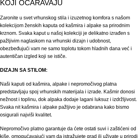
KOJI OČARAVAJU
Zaronite u svet vrhunskog stila i izuzetnog komfora s našom
kolekcijom ženskih kaputa od kašmira i alpake sa prirodnim
krznom. Svaka kaput u našoj kolekciji je delikatno izrađen s
pažljivim naglaskom na vrhunski dizajn i udobnost,
obezbeđujući vam ne samo toplotu tokom hladnih dana već i
autentičan izgled koji se ističe.
DIZAJN SA STILOM:
Naši kaputi od kašmira, alpake i nepromočivog platna
predstavljaju spoj vrhunskih materijala i izrade. Kašmir donosi
nežnost i toplinu, dok alpaka dodaje lagani luksuz i izdržljivost.
Svaka nit kašmira i alpake pažljivo je odabrana kako bismo
osigurali najviši kvalitet.
Nepromočivo platno garantuje da ćete ostati suvi i zaštićeni od
kiše, omogućavajući vam da istražujete grad ili uživate u prirodi