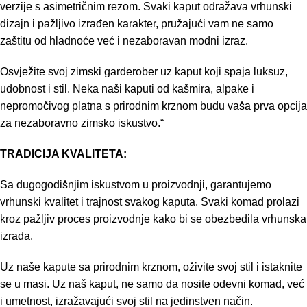
verzije s asimetričnim rezom. Svaki kaput odražava vrhunski
dizajn i pažljivo izrađen karakter, pružajući vam ne samo
zaštitu od hladnoće već i nezaboravan modni izraz.
Osvježite svoj zimski garderober uz kaput koji spaja luksuz,
udobnost i stil. Neka naši kaputi od kašmira, alpake i
nepromočivog platna s prirodnim krznom budu vaša prva opcija
za nezaboravno zimsko iskustvo.“
TRADICIJA KVALITETA:
Sa dugogodišnjim iskustvom u proizvodnji, garantujemo
vrhunski kvalitet i trajnost svakog kaputa. Svaki komad prolazi
kroz pažljiv proces proizvodnje kako bi se obezbedila vrhunska
izrada.
Uz naše kapute sa prirodnim krznom, oživite svoj stil i istaknite
se u masi. Uz naš kaput, ne samo da nosite odevni komad, već
i umetnost, izražavajući svoj stil na jedinstven način.