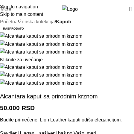
Skip to navigation
Meni
Skip to main content
Početna
Ženska kolekcija
Kaputi
RASPRODATO
Kliknite za uvećanje
Alcantara kaput sa prirodnim krznom
50.000
RSD
Budite primećene. Lion Leather kaputi odišu elegancijom.
Savršeni i lagani , sašiveni baš po Vašoj meri.