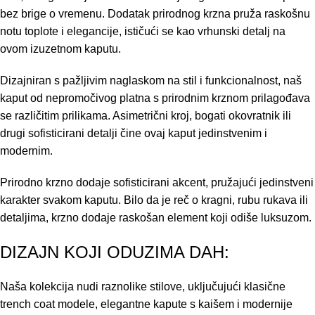
bez brige o vremenu. Dodatak prirodnog krzna pruža raskošnu
notu toplote i elegancije, ističući se kao vrhunski detalj na
ovom izuzetnom kaputu.
Dizajniran s pažljivim naglaskom na stil i funkcionalnost, naš
kaput od nepromočivog platna s prirodnim krznom prilagođava
se različitim prilikama. Asimetrični kroj, bogati okovratnik ili
drugi sofisticirani detalji čine ovaj kaput jedinstvenim i
modernim.
Prirodno krzno dodaje sofisticirani akcent, pružajući jedinstveni
karakter svakom kaputu. Bilo da je reč o kragni, rubu rukava ili
detaljima, krzno dodaje raskošan element koji odiše luksuzom.
DIZAJN KOJI ODUZIMA DAH:
Naša kolekcija nudi raznolike stilove, uključujući klasične
trench coat modele, elegantne kapute s kaišem i modernije