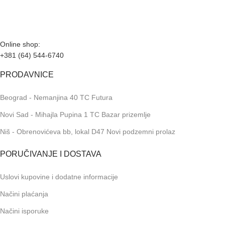
telefone možete kontaktirati svakog radnog dana u periodu
radnog vremena lokala.
Online shop:
+381 (64) 544-6740
PRODAVNICE
Beograd - Nemanjina 40 TC Futura
Novi Sad - Mihajla Pupina 1 TC Bazar prizemlje
Niš - Obrenovićeva bb, lokal D47 Novi podzemni prolaz
PORUČIVANJE I DOSTAVA
Uslovi kupovine i dodatne informacije
Načini plaćanja
Načini isporuke