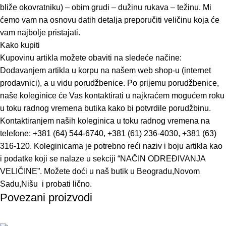
bliže okovratniku) – obim grudi – dužinu rukava – težinu. Mi
ćemo vam na osnovu datih detalja preporučiti veličinu koja će
vam najbolje pristajati.
Kako kupiti
Kupovinu artikla možete obaviti na sledeće načine:
Dodavanjem artikla u korpu na našem web shop-u (internet
prodavnici), a u vidu porudžbenice. Po prijemu porudžbenice,
naše koleginice će Vas kontaktirati u najkraćem mogućem roku
u toku radnog vremena butika kako bi potvrdile porudžbinu.
Kontaktiranjem naših koleginica u toku radnog vremena na
telefone: +381 (64) 544-6740, +381 (61) 236-4030, +381 (63)
316-120. Koleginicama je potrebno reći naziv i boju artikla kao
i podatke koji se nalaze u sekciji “NAČIN ODREĐIVANJA
VELIČINE”. Možete doći u naš butik u Beogradu,Novom
Sadu,Nišu i probati lično.
Povezani proizvodi