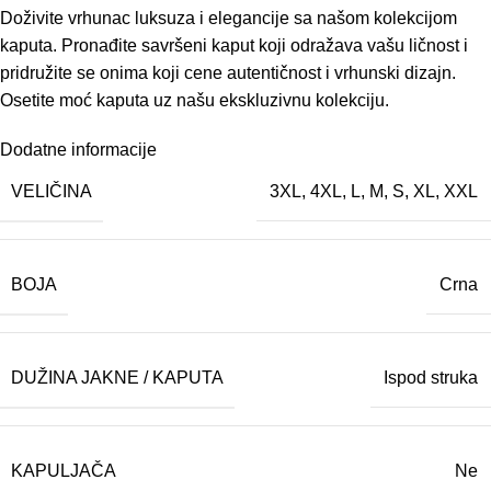
Doživite vrhunac luksuza i elegancije sa našom kolekcijom
kaputa. Pronađite savršeni kaput koji odražava vašu ličnost i
pridružite se onima koji cene autentičnost i vrhunski dizajn.
Osetite moć kaputa uz našu ekskluzivnu kolekciju.
Dodatne informacije
VELIČINA
3XL
,
4XL
,
L
,
M
,
S
,
XL
,
XXL
BOJA
Crna
DUŽINA JAKNE / KAPUTA
Ispod struka
KAPULJAČA
Ne