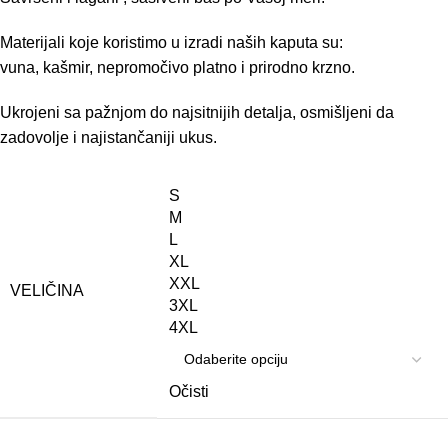
Materijali koje koristimo u izradi naših kaputa su:
vuna, kašmir, nepromočivo platno i prirodno krzno.
Ukrojeni sa pažnjom do najsitnijih detalja, osmišljeni da
zadovolje i najistančaniji ukus.
S
M
L
XL
XXL
VELIČINA
3XL
4XL
Očisti