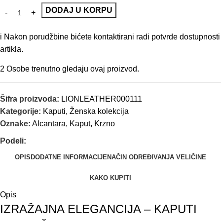
DODAJ U KORPU
i
Nakon porudžbine bićete kontaktirani radi potvrde dostupnosti
artikla.
2
Osobe trenutno gledaju ovaj proizvod.
Šifra proizvoda:
LIONLEATHER000111
Kategorije:
Kaputi
,
Ženska kolekcija
Oznake:
Alcantara
,
Kaput
,
Krzno
Podeli:
OPIS
DODATNE INFORMACIJE
NAČIN ODREĐIVANJA VELIČINE
KAKO KUPITI
Opis
IZRAŽAJNA ELEGANCIJA – KAPUTI