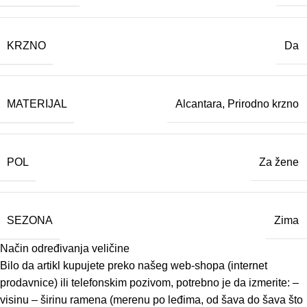
KRZNO
Da
MATERIJAL
Alcantara
,
Prirodno krzno
POL
Za žene
SEZONA
Zima
Način određivanja veličine
Bilo da artikl kupujete preko našeg web-shopa (internet
prodavnice) ili telefonskim pozivom, potrebno je da izmerite: –
visinu – širinu ramena (merenu po leđima, od šava do šava što