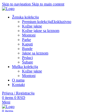
Skip to navigation
Skip to main content
Ženska kolekcija
Premium kolekcija
Ekskluzivno
Kožne jakne
Kožne jakne sa krznom
Montoni
Parke
Kaputi
Bunde
Jakne sa krznom
Prsluci
Šubare
Muška kolekcija
Kožne jakne
Montoni
O nama
Kontakt
Prijava / Registracija
0
items
0
RSD
Meni
0
items