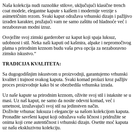
Naša kolekcija nudi raznolike stilove, uključujući klasične trench
coat modele, elegantne kapute s kaišem i modernije verzije s
asimetričnim rezom. Svaki kaput odražava vrhunski dizajn i pažljivo
izrađen karakter, pružajući vam ne samo zaštitu od hladnoće već i
nezaboravan modni izraz.
Osvježite svoj zimski garderober uz kaput koji spaja luksuz,
udobnost i stil. Neka naši kaputi od kašmira, alpake i nepromočivog
platna s prirodnim krznom budu vaša prva opcija za nezaboravno
zimsko iskustvo.“
TRADICIJA KVALITETA:
Sa dugogodišnjim iskustvom u proizvodnji, garantujemo vrhunski
kvalitet i trajnost svakog kaputa. Svaki komad prolazi kroz pažljiv
proces proizvodnje kako bi se obezbedila vrhunska izrada.
Uz naše kapute sa prirodnim krznom, oživite svoj stil i istaknite se u
masi. Uz naš kaput, ne samo da nosite odevni komad, već i
umetnost, izražavajući svoj stil na jedinstven način.
Doživite vrhunac luksuza i elegancije sa našom kolekcijom kaputa.
Pronađite savršeni kaput koji odražava vašu ličnost i pridružite se
onima koji cene autentičnost i vrhunski dizajn. Osetite moć kaputa
uz našu ekskluzivnu kolekciju.