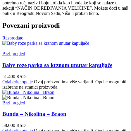
potrebno reći naziv i boju artikla kao i podatke koji se nalaze u
sekciji “NAČIN ODREĐIVANJA VELIČINE”. Možete doći u naš
butik u Beogradu,Novom Sadu,Nišu i probati lično.
Povezani proizvodi
Rasprodato
Brzi pregled
Baby roze parka sa krznom unutar kapuljače
51.400
RSD
Odaberite opcije
Ovaj proizvod ima više varijanti. Opcije mogu biti
izabrane na stranici proizvoda.
Brzi pregled
Bunda – Nikolina – Braon
58.000
RSD
Odaberite opcije
Ovaj proizvod ima više varijanti. Opcije mogu biti