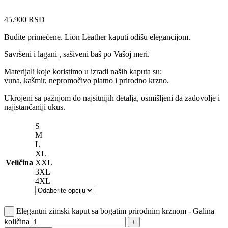
45.900
RSD
Budite primećene. Lion Leather kaputi odišu elegancijom.
Savršeni i lagani , sašiveni baš po Vašoj meri.
Materijali koje koristimo u izradi naših kaputa su:
vuna, kašmir, nepromočivo platno i prirodno krzno.
Ukrojeni sa pažnjom do najsitnijih detalja, osmišljeni da zadovolje i
najistančaniji ukus.
S
M
L
XL
Veličina
XXL
3XL
4XL
Elegantni zimski kaput sa bogatim prirodnim krznom - Galina
količina