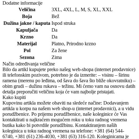
Dodatne informacije
Veličina
3XL
,
4XL
,
L
,
M
,
S
,
XL
,
XXL
Boja
Bež
Dužina jakne / kaputa
Ispod struka
Kapuljača
Da
Krzno
Da
Materijal
Platno
,
Prirodno krzno
Pol
Za žene
Sezona
Zima
Način određivanja veličine
Bilo da artikl kupujete preko našeg web-shopa (internet prodavnice)
ili telefonskim pozivom, potrebno je da izmerite: – visinu – širinu
ramena (merenu po leđima, od šava do šava što bliže okovratniku) –
obim grudi – dužinu rukava – težinu. Mi ćemo vam na osnovu datih
detalja preporučiti veličinu koja će vam najbolje pristajati.
Kako kupiti
Kupovinu artikla možete obaviti na sledeće načine: Dodavanjem
artikla u korpu na našem web shop-u (internet prodavnici), a u vidu
porudžbenice. Po prijemu porudžbenice, naše koleginice će Vas
kontaktirati u najkraćem mogućem roku u toku radnog vremena
butika kako bi potvrdile porudžbinu. Kontaktiranjem naših
koleginica u toku radnog vremena na telefone: +381 (64) 544-
6740, +381 (61) 236-4030, +381 (63) 316-120. Koleginicama je