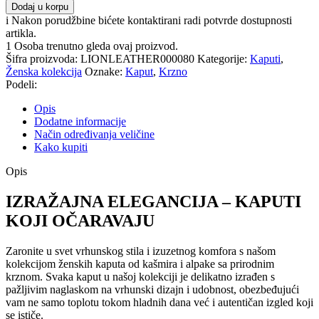
Dodaj u korpu
i
Nakon porudžbine bićete kontaktirani radi potvrde dostupnosti
artikla.
1
Osoba trenutno gleda ovaj proizvod.
Šifra proizvoda:
LIONLEATHER000080
Kategorije:
Kaputi
,
Ženska kolekcija
Oznake:
Kaput
,
Krzno
Podeli:
Opis
Dodatne informacije
Način određivanja veličine
Kako kupiti
Opis
IZRAŽAJNA ELEGANCIJA – KAPUTI
KOJI OČARAVAJU
Zaronite u svet vrhunskog stila i izuzetnog komfora s našom
kolekcijom ženskih kaputa od kašmira i alpake sa prirodnim
krznom. Svaka kaput u našoj kolekciji je delikatno izrađen s
pažljivim naglaskom na vrhunski dizajn i udobnost, obezbeđujući
vam ne samo toplotu tokom hladnih dana već i autentičan izgled koji
se ističe.