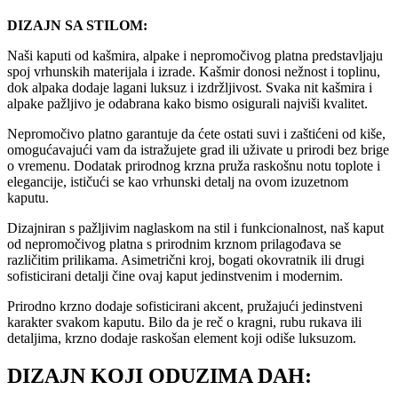
DIZAJN SA STILOM:
Naši kaputi od kašmira, alpake i nepromočivog platna predstavljaju
spoj vrhunskih materijala i izrade. Kašmir donosi nežnost i toplinu,
dok alpaka dodaje lagani luksuz i izdržljivost. Svaka nit kašmira i
alpake pažljivo je odabrana kako bismo osigurali najviši kvalitet.
Nepromočivo platno garantuje da ćete ostati suvi i zaštićeni od kiše,
omogućavajući vam da istražujete grad ili uživate u prirodi bez brige
o vremenu. Dodatak prirodnog krzna pruža raskošnu notu toplote i
elegancije, ističući se kao vrhunski detalj na ovom izuzetnom
kaputu.
Dizajniran s pažljivim naglaskom na stil i funkcionalnost, naš kaput
od nepromočivog platna s prirodnim krznom prilagođava se
različitim prilikama. Asimetrični kroj, bogati okovratnik ili drugi
sofisticirani detalji čine ovaj kaput jedinstvenim i modernim.
Prirodno krzno dodaje sofisticirani akcent, pružajući jedinstveni
karakter svakom kaputu. Bilo da je reč o kragni, rubu rukava ili
detaljima, krzno dodaje raskošan element koji odiše luksuzom.
DIZAJN KOJI ODUZIMA DAH: