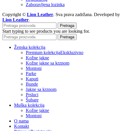
Zaboravljena lozinka
Copyright ©
Lion Leather
. Sva prava zadržana. Developed by
Lion Leather
.
Pretraga
Start typing to see products you are looking for.
Pretraga
Ženska kolekcija
Premium kolekcija
Ekskluzivno
Kožne jakne
Kožne jakne sa krznom
Montoni
Parke
Kaputi
Bunde
Jakne sa krznom
Prsluci
Šubare
Muška kolekcija
Kožne jakne
Montoni
O nama
Kontakt