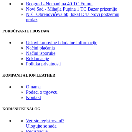
Beograd - Nemanjina 40 TC Futura
Novi Sad - Mihajla Pupina 1 TC Bazar prizemlje
Niš - Obrenovićeva bb, lokal D47 Novi podzemni
prolaz
PORUČIVANJE I DOSTAVA
Uslovi kupovine i dodatne informacije
Načini plaćanja
Načini isporuke
Reklamacije
Politika privatnosti
KOMPANIJA LION LEATHER
O nama
Podaci o trgovcu
Kontakt
KORISNIČKI NALOG
Već ste registrovani?
Ulogujte se sada
Registracija