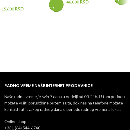
RSD
46.800
RSD
15.600
RADNO VREME NAŠE INTERNET PRODAVNICE
Naše radno vreme je svih 7 dana u nedelji od 00-24h. U tom periodu
možete vršiti porudžbine putem sajta, dok nas na telefone možete
kontaktirati svakog radnog dana u periodu radnog vremena lokala.
Online shop:
+381 (64) 544-6740