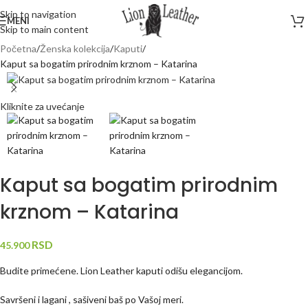
Skip to navigation
MENI
Skip to main content
Početna
Ženska kolekcija
Kaputi
Kaput sa bogatim prirodnim krznom – Katarina
Kliknite za uvećanje
Kaput sa bogatim prirodnim
krznom – Katarina
RSD
45.900
Budite primećene. Lion Leather kaputi odišu elegancijom.
Savršeni i lagani , sašiveni baš po Vašoj meri.