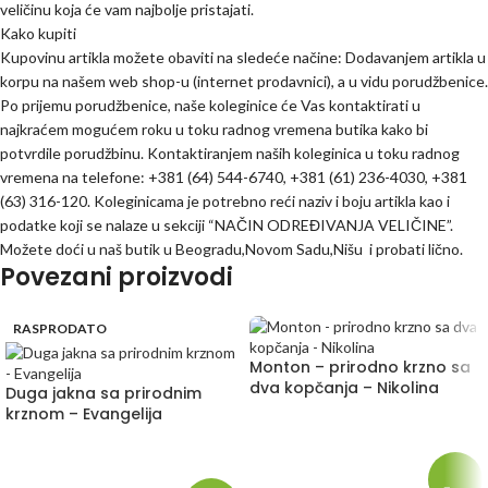
veličinu koja će vam najbolje pristajati.
Kako kupiti
Kupovinu artikla možete obaviti na sledeće načine: Dodavanjem artikla u
korpu na našem web shop-u (internet prodavnici), a u vidu porudžbenice.
Po prijemu porudžbenice, naše koleginice će Vas kontaktirati u
najkraćem mogućem roku u toku radnog vremena butika kako bi
potvrdile porudžbinu. Kontaktiranjem naših koleginica u toku radnog
vremena na telefone: +381 (64) 544-6740, +381 (61) 236-4030, +381
(63) 316-120. Koleginicama je potrebno reći naziv i boju artikla kao i
podatke koji se nalaze u sekciji “NAČIN ODREĐIVANJA VELIČINE”.
Možete doći u naš butik u Beogradu,Novom Sadu,Nišu i probati lično.
Povezani proizvodi
RASPRODATO
Monton – prirodno krzno sa
dva kopčanja – Nikolina
Duga jakna sa prirodnim
krznom – Evangelija