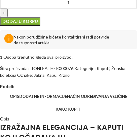
DODAJ U KORPU
Nakon porudžbine bićete kontaktirani radi potvrde
i
dostupnosti artikla.
1
Osoba trenutno gleda ovaj proizvod.
Šifra proizvoda:
LIONLEATHER000076
Kategorije:
Kaputi
,
Ženska
kolekcija
Oznake:
Jakna
,
Kapu
,
Krzno
Podeli:
OPIS
DODATNE INFORMACIJE
NAČIN ODREĐIVANJA VELIČINE
KAKO KUPITI
Opis
IZRAŽAJNA ELEGANCIJA – KAPUTI