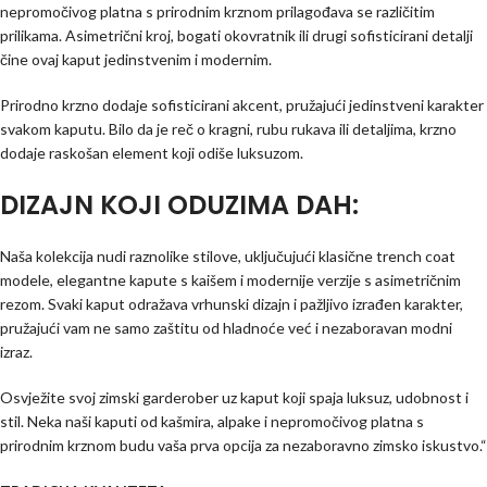
nepromočivog platna s prirodnim krznom prilagođava se različitim
prilikama. Asimetrični kroj, bogati okovratnik ili drugi sofisticirani detalji
čine ovaj kaput jedinstvenim i modernim.
Prirodno krzno dodaje sofisticirani akcent, pružajući jedinstveni karakter
svakom kaputu. Bilo da je reč o kragni, rubu rukava ili detaljima, krzno
dodaje raskošan element koji odiše luksuzom.
DIZAJN KOJI ODUZIMA DAH:
Naša kolekcija nudi raznolike stilove, uključujući klasične trench coat
modele, elegantne kapute s kaišem i modernije verzije s asimetričnim
rezom. Svaki kaput odražava vrhunski dizajn i pažljivo izrađen karakter,
pružajući vam ne samo zaštitu od hladnoće već i nezaboravan modni
izraz.
Osvježite svoj zimski garderober uz kaput koji spaja luksuz, udobnost i
stil. Neka naši kaputi od kašmira, alpake i nepromočivog platna s
prirodnim krznom budu vaša prva opcija za nezaboravno zimsko iskustvo.“