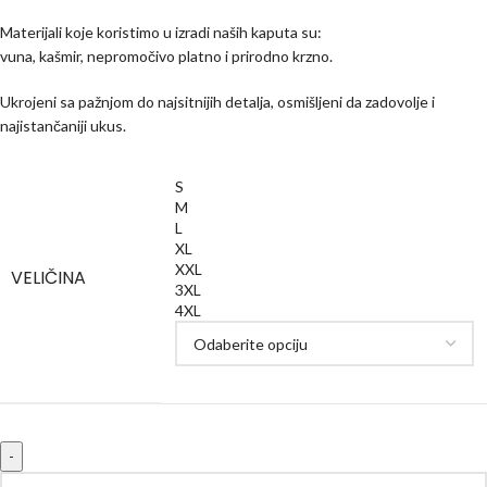
Materijali koje koristimo u izradi naših kaputa su:
vuna, kašmir, nepromočivo platno i prirodno krzno.
Ukrojeni sa pažnjom do najsitnijih detalja, osmišljeni da zadovolje i
najistančaniji ukus.
S
M
L
XL
XXL
VELIČINA
3XL
4XL