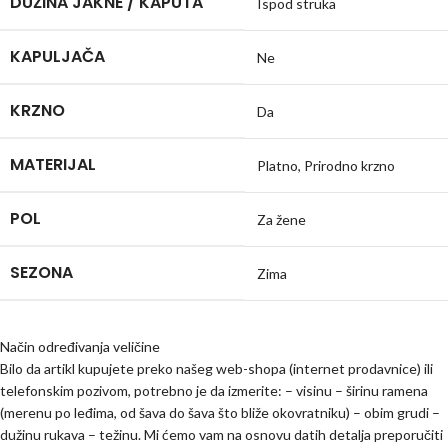
DUŽINA JAKNE / KAPUTA
Ispod struka
KAPULJAČA
Ne
KRZNO
Da
MATERIJAL
Platno
,
Prirodno krzno
POL
Za žene
SEZONA
Zima
Način određivanja veličine
Bilo da artikl kupujete preko našeg web-shopa (internet prodavnice) ili
telefonskim pozivom, potrebno je da izmerite: – visinu – širinu ramena
(merenu po leđima, od šava do šava što bliže okovratniku) – obim grudi –
dužinu rukava – težinu. Mi ćemo vam na osnovu datih detalja preporučiti