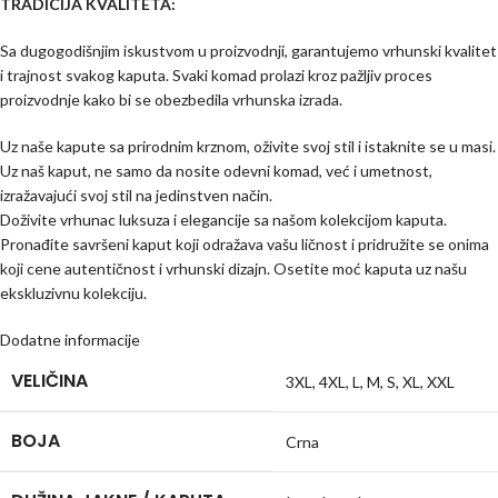
TRADICIJA KVALITETA:
Sa dugogodišnjim iskustvom u proizvodnji, garantujemo vrhunski kvalitet
i trajnost svakog kaputa. Svaki komad prolazi kroz pažljiv proces
proizvodnje kako bi se obezbedila vrhunska izrada.
Uz naše kapute sa prirodnim krznom, oživite svoj stil i istaknite se u masi.
Uz naš kaput, ne samo da nosite odevni komad, već i umetnost,
izražavajući svoj stil na jedinstven način.
Doživite vrhunac luksuza i elegancije sa našom kolekcijom kaputa.
Pronađite savršeni kaput koji odražava vašu ličnost i pridružite se onima
koji cene autentičnost i vrhunski dizajn. Osetite moć kaputa uz našu
ekskluzivnu kolekciju.
Dodatne informacije
VELIČINA
3XL
,
4XL
,
L
,
M
,
S
,
XL
,
XXL
BOJA
Crna