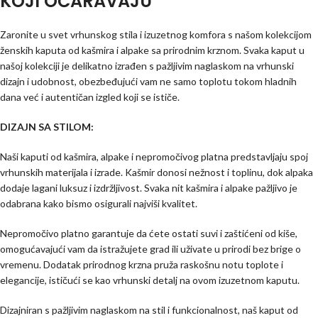
KOJI OČARAVAJU
Zaronite u svet vrhunskog stila i izuzetnog komfora s našom kolekcijom
ženskih kaputa od kašmira i alpake sa prirodnim krznom. Svaka kaput u
našoj kolekciji je delikatno izrađen s pažljivim naglaskom na vrhunski
dizajn i udobnost, obezbeđujući vam ne samo toplotu tokom hladnih
dana već i autentičan izgled koji se ističe.
DIZAJN SA STILOM:
Naši kaputi od kašmira, alpake i nepromočivog platna predstavljaju spoj
vrhunskih materijala i izrade. Kašmir donosi nežnost i toplinu, dok alpaka
dodaje lagani luksuz i izdržljivost. Svaka nit kašmira i alpake pažljivo je
odabrana kako bismo osigurali najviši kvalitet.
Nepromočivo platno garantuje da ćete ostati suvi i zaštićeni od kiše,
omogućavajući vam da istražujete grad ili uživate u prirodi bez brige o
vremenu. Dodatak prirodnog krzna pruža raskošnu notu toplote i
elegancije, ističući se kao vrhunski detalj na ovom izuzetnom kaputu.
Dizajniran s pažljivim naglaskom na stil i funkcionalnost, naš kaput od