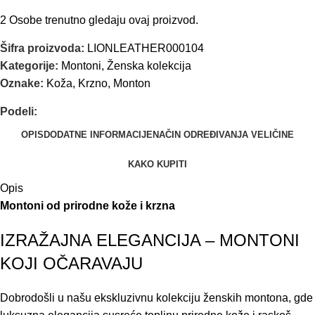
2
Osobe trenutno gledaju ovaj proizvod.
Šifra proizvoda:
LIONLEATHER000104
Kategorije:
Montoni
,
Ženska kolekcija
Oznake:
Koža
,
Krzno
,
Monton
Podeli:
OPIS
DODATNE INFORMACIJE
NAČIN ODREĐIVANJA VELIČINE
KAKO KUPITI
Opis
Montoni od prirodne kože i krzna
IZRAŽAJNA ELEGANCIJA – MONTONI
KOJI OČARAVAJU
Dobrodošli u našu ekskluzivnu kolekciju ženskih montona, gde