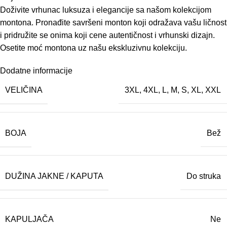
Doživite vrhunac luksuza i elegancije sa našom kolekcijom
montona. Pronađite savršeni monton koji odražava vašu ličnost
i pridružite se onima koji cene autentičnost i vrhunski dizajn.
Osetite moć montona uz našu ekskluzivnu kolekciju.
Dodatne informacije
VELIČINA
3XL
,
4XL
,
L
,
M
,
S
,
XL
,
XXL
BOJA
Bež
DUŽINA JAKNE / KAPUTA
Do struka
KAPULJAČA
Ne