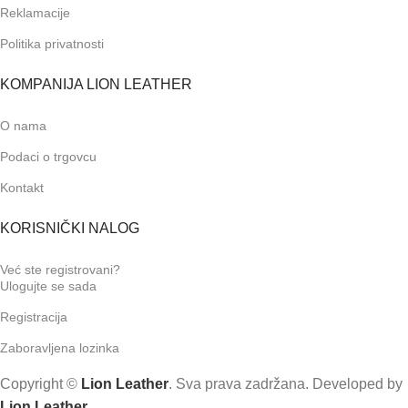
Reklamacije
Politika privatnosti
KOMPANIJA LION LEATHER
O nama
Podaci o trgovcu
Kontakt
KORISNIČKI NALOG
Već ste registrovani?
Ulogujte se sada
Registracija
Zaboravljena lozinka
Copyright ©
Lion Leather
. Sva prava zadržana. Developed by
Lion Leather
.