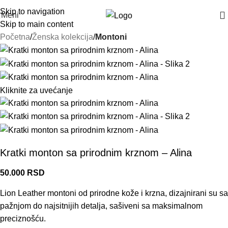
Skip to navigation
Meni
Skip to main content
Početna
Ženska kolekcija
Montoni
Kliknite za uvećanje
Kratki monton sa prirodnim krznom – Alina
50.000
RSD
Lion Leather montoni od prirodne kože i krzna, dizajnirani su sa
pažnjom do najsitnijih detalja, sašiveni sa maksimalnom
preciznošću.