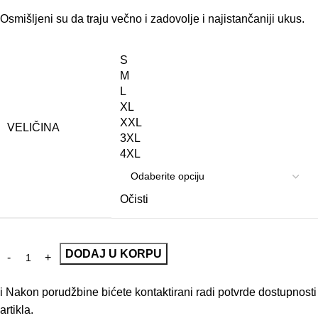
Osmišljeni su da traju večno i zadovolje i najistančaniji ukus.
S
M
L
XL
XXL
VELIČINA
3XL
4XL
Očisti
DODAJ U KORPU
i
Nakon porudžbine bićete kontaktirani radi potvrde dostupnosti
artikla.