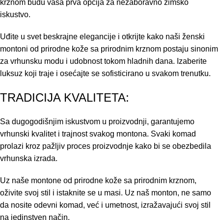
krznom budu vaša prva opcija za nezaboravno zimsko
iskustvo.
Uđite u svet beskrajne elegancije i otkrijte kako naši ženski
montoni od prirodne kože sa prirodnim krznom postaju sinonim
za vrhunsku modu i udobnost tokom hladnih dana. Izaberite
luksuz koji traje i osećajte se sofisticirano u svakom trenutku.
TRADICIJA KVALITETA:
Sa dugogodišnjim iskustvom u proizvodnji, garantujemo
vrhunski kvalitet i trajnost svakog montona. Svaki komad
prolazi kroz pažljiv proces proizvodnje kako bi se obezbedila
vrhunska izrada.
Uz naše montone od prirodne kože sa prirodnim krznom,
oživite svoj stil i istaknite se u masi. Uz naš monton, ne samo
da nosite odevni komad, već i umetnost, izražavajući svoj stil
na jedinstven način.