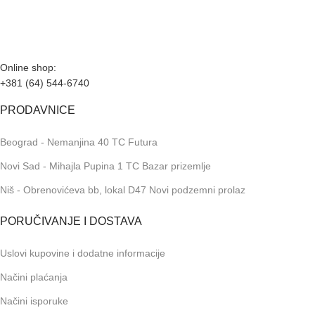
periodu možete vršiti porudžbine putem sajta, dok nas na
telefone možete kontaktirati svakog radnog dana u periodu
radnog vremena lokala.
Online shop:
+381 (64) 544-6740
PRODAVNICE
Beograd - Nemanjina 40 TC Futura
Novi Sad - Mihajla Pupina 1 TC Bazar prizemlje
Niš - Obrenovićeva bb, lokal D47 Novi podzemni prolaz
PORUČIVANJE I DOSTAVA
Uslovi kupovine i dodatne informacije
Načini plaćanja
Načini isporuke