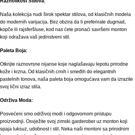
Raznolikost Stilova:
Naša kolekcija nudi širok spektar stilova, od klasičnih modela
do modernih varijacija. Bez obzira da li preferirate dugmad,
kopče ili rajsferšluse, kod nas ćete pronaći savršeni monton
koji odražava vaš jedinstveni stil.
Paleta Boja:
Otkrijte raznovrsne nijanse koje naglašavaju lepotu prirodne
kože i krzna. Od klasičnih crnih i smeđih do elegantnih
pastelnih tonova, naša paleta boja omogućava vam da izrazite
svoj lični izraz stila.
Održiva Moda:
Posvećeni smo održivoj modi i odgovornom pristupu
proizvodnji. Osvježite svoj zimski garderober uz monton koji
spaja luksuz, udobnost i stil. Neka naši montoni sa prirodnim