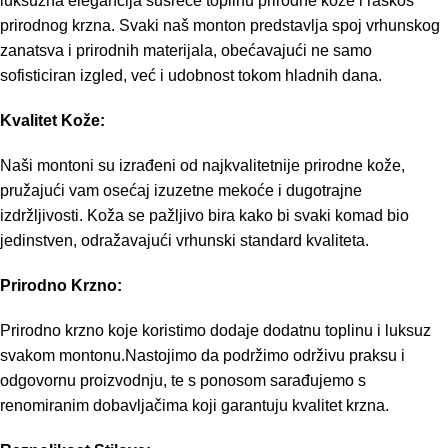
luksuzna elegancija susreće toplinu prirodne kože i raskoš
prirodnog krzna. Svaki naš monton predstavlja spoj vrhunskog
zanatsva i prirodnih materijala, obećavajući ne samo
sofisticiran izgled, već i udobnost tokom hladnih dana.
Kvalitet Kože:
Naši montoni su izrađeni od najkvalitetnije prirodne kože,
pružajući vam osećaj izuzetne mekoće i dugotrajne
izdržljivosti. Koža se pažljivo bira kako bi svaki komad bio
jedinstven, odražavajući vrhunski standard kvaliteta.
Prirodno Krzno:
Prirodno krzno koje koristimo dodaje dodatnu toplinu i luksuz
svakom montonu.Nastojimo da podržimo održivu praksu i
odgovornu proizvodnju, te s ponosom sarađujemo s
renomiranim dobavljačima koji garantuju kvalitet krzna.