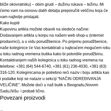
bliže okovratniku) – obim grudi – dužinu rukava – težinu. Mi
ćemo vam na osnovu datih detalja preporučiti veličinu koja će
vam najbolje pristajati.
Kako kupiti
Kupovinu artikla možete obaviti na sledeće načine:
Dodavanjem artikla u korpu na našem web shop-u (internet
prodavnici), a u vidu porudžbenice. Po prijemu porudžbenice,
naše koleginice će Vas kontaktirati u najkraćem mogućem roku
u toku radnog vremena butika kako bi potvrdile porudžbinu.
Kontaktiranjem naših koleginica u toku radnog vremena na
telefone: +381 (64) 544-6740, +381 (61) 236-4030, +381 (63)
316-120. Koleginicama je potrebno reći naziv i boju artikla kao
i podatke koji se nalaze u sekciji “NAČIN ODREĐIVANJA
VELIČINE”. Možete doći u naš butik u Beogradu,Novom
Sadu,Nišu i probati lično.
Povezani proizvodi