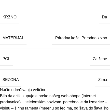
KRZNO
Da
MATERIJAL
Prirodna koža
,
Prirodno krzno
POL
Za žene
SEZONA
Zima
Način određivanja veličine
Bilo da artikl kupujete preko našeg web-shopa (internet
prodavnice) ili telefonskim pozivom, potrebno je da izmerite: –
visinu – širinu ramena (merenu po leđima, od šava do šava što