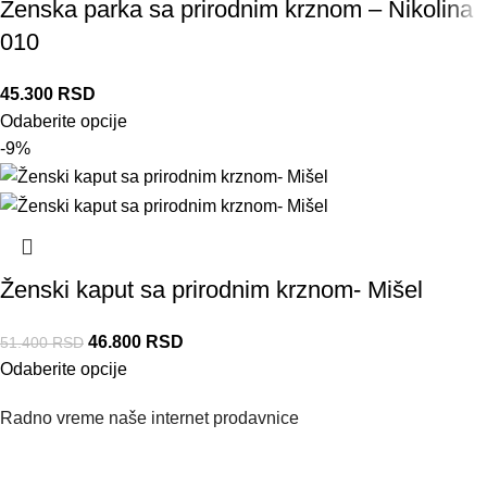
Ženska parka sa prirodnim krznom – Nikolina
010
45.300
RSD
Odaberite opcije
-9%
Ženski kaput sa prirodnim krznom- Mišel
46.800
RSD
51.400
RSD
Odaberite opcije
Radno vreme naše internet prodavnice
Naše radno vreme je svih 7 dana u nedelji od 00-24h. U tom