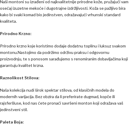
Naši montoni su izrađeni od najkvalitetnije prirodne kože, pružajući vam
osećaj izuzetne mekoće i dugotrajne izdržljivosti. Koža se pažljivo bira
kako bi svaki komad bio jedinstven, odražavajući vrhunski standard
kvaliteta.
Prirodno Krzno:
Prirodno krzno koje koristimo dodaje dodatnu toplinu i luksuz svakom
montonu.Nastojimo da podržimo održivu praksu i odgovornu
proizvodnju, te s ponosom sarađujemo s renomiranim dobavljačima koji
garantuju kvalitet krzna.
Raznolikost Stilova:
Naša kolekcija nudi širok spektar stilova, od klasičnih modela do
modernih varijacija. Bez obzira da li preferirate dugmad, kopče ili
rajsferšluse, kod nas ćete pronaći savršeni monton koji odražava vaš
jedinstveni stil.
Paleta Boja: