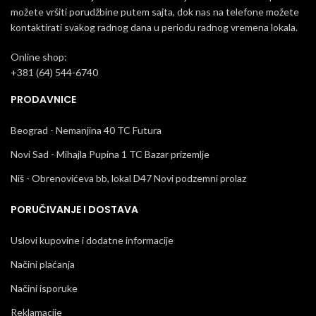
možete vršiti porudžbine putem sajta, dok nas na telefone možete
kontaktirati svakog radnog dana u periodu radnog vremena lokala.
Online shop:
+381 (64) 544-6740
PRODAVNICE
Beograd - Nemanjina 40 TC Futura
Novi Sad - Mihajla Pupina 1 TC Bazar prizemlje
Niš - Obrenovićeva bb, lokal D47 Novi podzemni prolaz
PORUČIVANJE I DOSTAVA
Uslovi kupovine i dodatne informacije
Načini plaćanja
Načini isporuke
Reklamacije