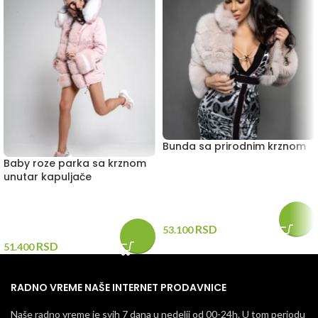
Bunda sa prirodnim krznom
Baby roze parka sa krznom
unutar kapuljače
RSD
53.100
RSD
51.400
RADNO VREME NAŠE INTERNET PRODAVNICE
Naše radno vreme je svih 7 dana u nedelji od 00-24h. U tom periodu