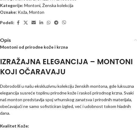
Kategorije:
Montoni
,
Ženska kolekcija
Oznake:
Koža
,
Monton
Podeli:
Opis
Montoni od prirodne kože i krzna
IZRAŽAJNA ELEGANCIJA – MONTONI
KOJI OČARAVAJU
Dobrodošli u našu ekskluzivnu kolekciju ženskih montona, gde luksuzna
elegancija susreće toplinu prirodne kože i raskoš prirodnog krzna. Svaki
naš monton predstavlja spoj vrhunskog zanatsva i prirodnih materijala,
obećavajući ne samo sofisticiran izgled, već i udobnost tokom hladnih
dana.
Kvalitet Kože: