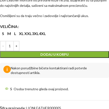
Lion Leather montoni od prirodne kože i krzna, dizajnirani su sa pažnjom
do najsitnijih detalja, sašiveni sa maksimalnom preciznošću.
Osmišljeni su da traju večno i zadovolje i najistančaniji ukus.
VELIČINA
S
M
L
XL
XXL
3XL
4XL
DODAJ U KORPU
Nakon porudžbine bićete kontaktirani radi potvrde
i
dostupnosti artikla.
5
Osoba trenutno gleda ovaj proizvod.
Šifra proizvoda:
LIONLEATHER000005