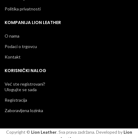
Politika privatnosti
KOMPANIJA LION LEATHER
O nama
Podaci o trgovcu
Kontakt
KORISNIČKI NALOG
Već ste registrovani?
Ulogujte se sada
Registracija
Zaboravljena lozinka
Copyright ©
Lion Leather
. Sva prava zadržana. Developed by
Lion