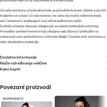
proizvodnje kako bi se obezbedila vrhunska izrada.
Uz naše montone od prirodne kože sa prirodnim krznom, oživite svoj stil i
istaknite se u masi. Uz naš monton, ne samo da nosite odevni komad,
već i umetnost, izražavajući svoj stil na jedinstven način.
Doživite vrhunac luksuza i elegancije sa našom kolekcijom montona.
Pronađite savršeni monton koji odražava vašu ličnost i pridružite se
onima koji cene autentičnost i vrhunski dizajn. Osetite moć montona uz
našu ekskluzivnu kolekciju.
Dodatne informacije
Način određivanja veličine
Kako kupiti
Povezani proizvodi
RASPRODATO