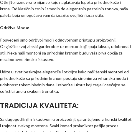
Otkrijte raznovrsne nijanse koje naglašavaju lepotu prirodne kože i
krzna. Od klasičnih crnih i smeđih do elegantnih pastelnih tonova, naša
paleta boja omogućava vam da izrazite svoj lični izraz stila.
Održiva Moda:
Posvećeni smo održivoj modi i odgovornom pristupu proizvodnji.
Osvježite svoj zimski garderober uz monton koji spaja luksuz, udobnost i
stil. Neka naši montoni sa prirodnim krznom budu vaša prva opcija za
nezaboravno zimsko iskustvo.
Uđite u svet beskrajne elegancije i otkrijte kako naši ženski montoni od
prirodne kože sa prirodnim krznom postaju sinonim za vrhunsku modu i
udobnost tokom hladnih dana. Izaberite luksuz koji traje i osećajte se
sofisticirano u svakom trenutku.
TRADICIJA KVALITETA:
Sa dugogodišnjim iskustvom u proizvodnji, garantujemo vrhunski kvalitet
i trajnost svakog montona. Svaki komad prolazi kroz pažljiv proces