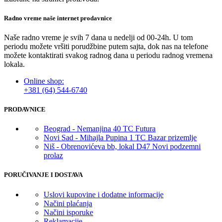
Radno vreme naše internet prodavnice
Naše radno vreme je svih 7 dana u nedelji od 00-24h. U tom
periodu možete vršiti porudžbine putem sajta, dok nas na telefone
možete kontaktirati svakog radnog dana u periodu radnog vremena
lokala.
Online shop:
+381 (64) 544-6740
PRODAVNICE
Beograd - Nemanjina 40 TC Futura
Novi Sad - Mihajla Pupina 1 TC Bazar prizemlje
Niš - Obrenovićeva bb, lokal D47 Novi podzemni
prolaz
PORUČIVANJE I DOSTAVA
Uslovi kupovine i dodatne informacije
Načini plaćanja
Načini isporuke
Reklamacije