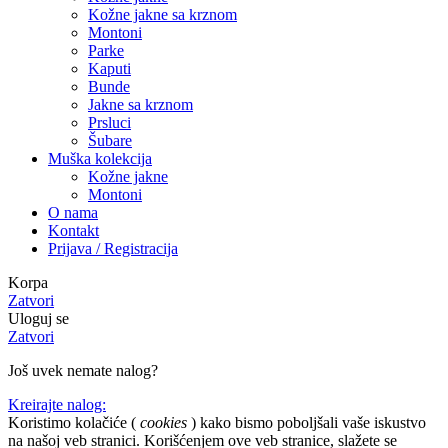
Kožne jakne sa krznom
Montoni
Parke
Kaputi
Bunde
Jakne sa krznom
Prsluci
Šubare
Muška kolekcija
Kožne jakne
Montoni
O nama
Kontakt
Prijava / Registracija
Korpa
Zatvori
Uloguj se
Zatvori
Još uvek nemate nalog?
Kreirajte nalog:
Koristimo kolačiće (
cookies
) kako bismo poboljšali vaše iskustvo
na našoj veb stranici. Korišćenjem ove veb stranice, slažete se