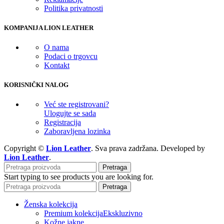
Politika privatnosti
KOMPANIJA LION LEATHER
O nama
Podaci o trgovcu
Kontakt
KORISNIČKI NALOG
Već ste registrovani?
Ulogujte se sada
Registracija
Zaboravljena lozinka
Copyright ©
Lion Leather
. Sva prava zadržana. Developed by
Lion Leather
.
Pretraga
Start typing to see products you are looking for.
Pretraga
Ženska kolekcija
Premium kolekcija
Ekskluzivno
Kožne jakne