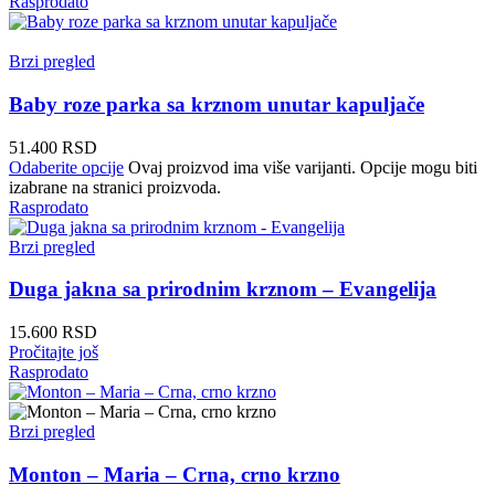
Rasprodato
Brzi pregled
Baby roze parka sa krznom unutar kapuljače
51.400
RSD
Odaberite opcije
Ovaj proizvod ima više varijanti. Opcije mogu biti
izabrane na stranici proizvoda.
Rasprodato
Brzi pregled
Duga jakna sa prirodnim krznom – Evangelija
15.600
RSD
Pročitajte još
Rasprodato
Brzi pregled
Monton – Maria – Crna, crno krzno