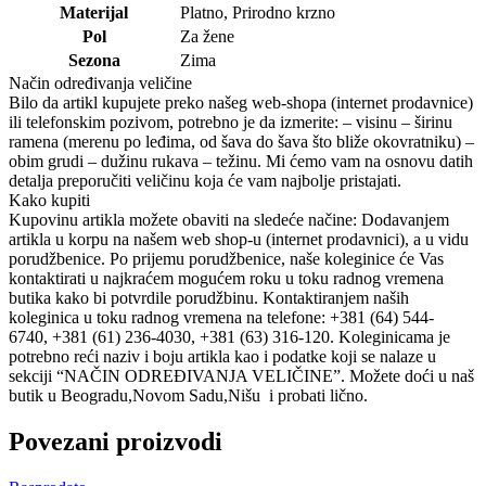
Materijal
Platno
,
Prirodno krzno
Pol
Za žene
Sezona
Zima
Način određivanja veličine
Bilo da artikl kupujete preko našeg web-shopa (internet prodavnice)
ili telefonskim pozivom, potrebno je da izmerite: – visinu – širinu
ramena (merenu po leđima, od šava do šava što bliže okovratniku) –
obim grudi – dužinu rukava – težinu. Mi ćemo vam na osnovu datih
detalja preporučiti veličinu koja će vam najbolje pristajati.
Kako kupiti
Kupovinu artikla možete obaviti na sledeće načine: Dodavanjem
artikla u korpu na našem web shop-u (internet prodavnici), a u vidu
porudžbenice. Po prijemu porudžbenice, naše koleginice će Vas
kontaktirati u najkraćem mogućem roku u toku radnog vremena
butika kako bi potvrdile porudžbinu. Kontaktiranjem naših
koleginica u toku radnog vremena na telefone: +381 (64) 544-
6740, +381 (61) 236-4030, +381 (63) 316-120. Koleginicama je
potrebno reći naziv i boju artikla kao i podatke koji se nalaze u
sekciji “NAČIN ODREĐIVANJA VELIČINE”. Možete doći u naš
butik u Beogradu,Novom Sadu,Nišu i probati lično.
Povezani proizvodi