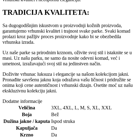
TRADICIJA KVALITETA:
Sa dugogodišnjim iskustvom u proizvodnji kožnih proizvoda,
garantujemo vrhunski kvalitet i trajnost svake parke. Svaki komad
prolazi kroz pažljiv proces proizvodnje kako bi se obezbedila
vrhunska izrada.
Uz naše parke sa prirodnim krznom, oživite svoj stil i istaknite se u
masi. Uz našu parku, ne samo da nosite odevni komad, već i
umetnost, izražavajući svoj stil na jedinstven način.
Doživite vrhunac luksuza i elegancije sa našom kolekcijom jakni.
Pronađite savršenu jaknu koja odražava vašu ličnost i pridružite se
onima koji cene autentičnost i vrhunski dizajn. Osetite moć uz našu
ekskluzivnu kolekciju jakni.
Dodatne informacije
Veličina
3XL
,
4XL
,
L
,
M
,
S
,
XL
,
XXL
Boja
Bež
Dužina jakne / kaputa
Ispod struka
Kapuljača
Da
Krzno
Da