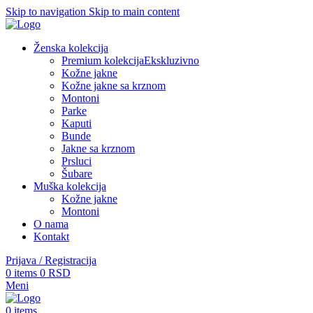
Skip to navigation
Skip to main content
Ženska kolekcija
Premium kolekcija
Ekskluzivno
Kožne jakne
Kožne jakne sa krznom
Montoni
Parke
Kaputi
Bunde
Jakne sa krznom
Prsluci
Šubare
Muška kolekcija
Kožne jakne
Montoni
O nama
Kontakt
Prijava / Registracija
0
items
0
RSD
Meni
0
items