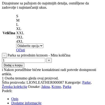
Dizajnirane sa pažnjom do najsitnijih detalja, osmišljene da
zadovolje i najistančaniji ukus.
S
M
L
XL
Veličina
XXL
3XL
4XL
Očisti
Parka sa prirodnim krznom - Mira količina
Dodaj u korpu
i
Nakon porudžbine bićete kontaktirani radi potvrde dostupnosti
artikla.
1
Osoba trenutno gleda ovaj proizvod.
Šifra proizvoda:
LIONLEATHER000087
Kategorije:
Parke
,
Ženska kolekcija
Oznake:
Jakna
,
Krzno
,
Parka
Podeli:
Opis
Dodatne informacije