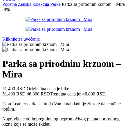
Početna
Ženska kolekcija
Parke
Parka sa prirodnim krznom – Mira
-9%
Kliknite za uvećanje
Parka sa prirodnim krznom –
Mira
51.400
RSD
Originalna cena je bila:
51.400 RSD.
46.800
RSD
Trenutna cena je: 46.800 RSD.
Lion Leather parke su tu da Vam i najhladnije zimske dane učine
toplim.
Napravljene od impregniranog nepromočivog platna i prirodnog
krzna koje se može skidati.