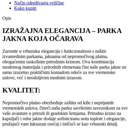
Način određivanja veličine
Kako kupiti
Opis
IZRAŽAJNA ELEGANCIJA – PARKA
JAKNA KOJA OČARAVA
Zaronite u vrhunsku eleganciju i funkcionalnost s našim
izvanrednim parkama, jaknama od nepromočivog platna,
obogaćenim raskošnim prirodnim krznom. Ova kombinacija
modernog materijala i prirodnih elemenata čini naše parka jakne ne
samo izuzetno praktičnim komadom odeće za sve vremenske
uslove, već i neodoljivim modnim izrazom.
KVALITET:
Nepromočivo platno obezbeđuje zaštitu od kiše i neprijatnih
vremenskih uslova, čineći našu parku savršenim saveznikom za sve
vaše avanture u prirodi ili gradskim šetnjama. Prirodno krzno na
kapuljači i rubu jakne dodaje sofisticiranu notu toplote i elegancije,
pružajući vam luksuzan osećaj i ističući se kao vrhunski detalj.