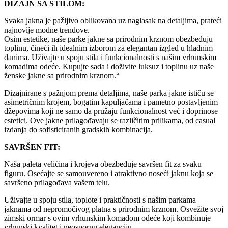
DIZAJN SA STILOM:
Svaka jakna je pažljivo oblikovana uz naglasak na detaljima, prateći
najnovije modne trendove.
Osim estetike, naše parke jakne sa prirodnim krznom obezbeđuju
toplinu, čineći ih idealnim izborom za elegantan izgled u hladnim
danima. Uživajte u spoju stila i funkcionalnosti s našim vrhunskim
komadima odeće. Kupujte sada i doživite luksuz i toplinu uz naše
ženske jakne sa prirodnim krznom.“
Dizajnirane s pažnjom prema detaljima, naše parka jakne ističu se
asimetričnim krojem, bogatim kapuljačama i pametno postavljenim
džepovima koji ne samo da pružaju funkcionalnost već i doprinose
estetici. Ove jakne prilagođavaju se različitim prilikama, od casual
izdanja do sofisticiranih gradskih kombinacija.
SAVRŠEN FIT:
Naša paleta veličina i krojeva obezbeđuje savršen fit za svaku
figuru. Osećajte se samouvereno i atraktivno noseći jaknu koja se
savršeno prilagođava vašem telu.
Uživajte u spoju stila, toplote i praktičnosti s našim parkama
jaknama od nepromočivog platna s prirodnim krznom. Osvežite svoj
zimski ormar s ovim vrhunskim komadom odeće koji kombinuje
vrhunski kvalitet i neospornu eleganciju.