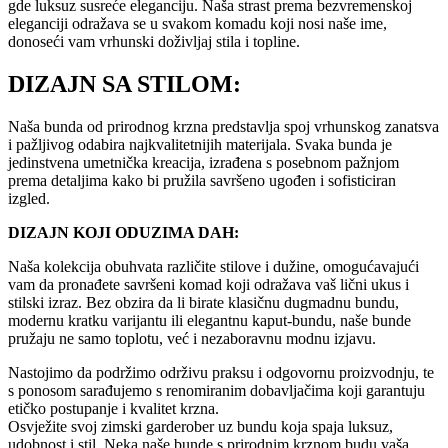
gde luksuz susreće eleganciju. Naša strast prema bezvremenskoj
eleganciji odražava se u svakom komadu koji nosi naše ime,
donoseći vam vrhunski doživljaj stila i topline.
DIZAJN SA STILOM:
Naša bunda od prirodnog krzna predstavlja spoj vrhunskog zanatsva
i pažljivog odabira najkvalitetnijih materijala. Svaka bunda je
jedinstvena umetnička kreacija, izrađena s posebnom pažnjom
prema detaljima kako bi pružila savršeno ugođen i sofisticiran
izgled.
DIZAJN KOJI ODUZIMA DAH:
Naša kolekcija obuhvata različite stilove i dužine, omogućavajući
vam da pronađete savršeni komad koji odražava vaš lični ukus i
stilski izraz. Bez obzira da li birate klasičnu dugmadnu bundu,
modernu kratku varijantu ili elegantnu kaput-bundu, naše bunde
pružaju ne samo toplotu, već i nezaboravnu modnu izjavu.
Nastojimo da podržimo održivu praksu i odgovornu proizvodnju, te
s ponosom sarađujemo s renomiranim dobavljačima koji garantuju
etičko postupanje i kvalitet krzna.
Osvježite svoj zimski garderober uz bundu koja spaja luksuz,
udobnost i stil. Neka naše bunde s prirodnim krznom budu vaša