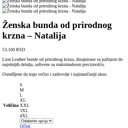
Ženska bunda od prirodnog
krzna – Natalija
53.100
RSD
Lion Leather bunde od prirodnog krzna, dizajnirane sa pažnjom do
najsitnijih detalja, sašivene sa maksimalnom preciznošću.
Osmišljene da traju večno i zadovolje i najistančaniji ukus.
S
M
L
XL
Veličina
XXL
3XL
4XL
Očisti