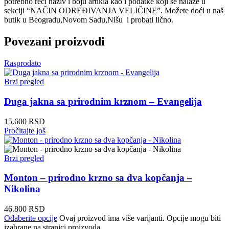
potrebno reći naziv i boju artikla kao i podatke koji se nalaze u
sekciji “NAČIN ODREĐIVANJA VELIČINE”. Možete doći u naš
butik u Beogradu,Novom Sadu,Nišu i probati lično.
Povezani proizvodi
Rasprodato
Brzi pregled
Duga jakna sa prirodnim krznom – Evangelija
15.600
RSD
Pročitajte još
Brzi pregled
Monton – prirodno krzno sa dva kopčanja –
Nikolina
46.800
RSD
Odaberite opcije
Ovaj proizvod ima više varijanti. Opcije mogu biti
izabrane na stranici proizvoda.