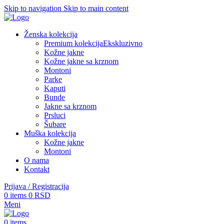
Skip to navigation
Skip to main content
Ženska kolekcija
Premium kolekcija
Ekskluzivno
Kožne jakne
Kožne jakne sa krznom
Montoni
Parke
Kaputi
Bunde
Jakne sa krznom
Prsluci
Šubare
Muška kolekcija
Kožne jakne
Montoni
O nama
Kontakt
Prijava / Registracija
0
items
0
RSD
Meni
0
items