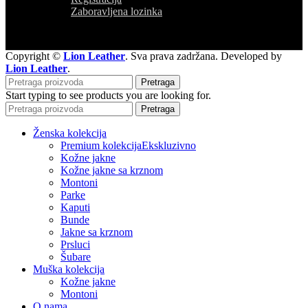
Zaboravljena lozinka
Copyright ©
Lion Leather
. Sva prava zadržana. Developed by
Lion Leather
.
Pretraga
Start typing to see products you are looking for.
Pretraga
Ženska kolekcija
Premium kolekcija
Ekskluzivno
Kožne jakne
Kožne jakne sa krznom
Montoni
Parke
Kaputi
Bunde
Jakne sa krznom
Prsluci
Šubare
Muška kolekcija
Kožne jakne
Montoni
O nama