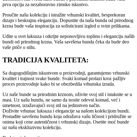
prva opcija za nezaboravno zimsko iskustvo.
Proučite našu kolekciju i istražite vrhunski kvalitet, besprekoran
dizajn i beskrajnu eleganciju. Dopustite da naša bunda od prirodnog
krzna bude vaša inspiracija za sofisticirani izgled u svim prilikama.
Uđite u svet luksuza i otkrijte neponovljivu toplinu i eleganciju naših
bundi od prirodnog krzna. Vaša savršena bunda čeka da bude deo
vaše priče o stilu.
TRADICIJA KVALITETA:
Sa dugogodišnjim iskustvom u proizvodnji, garantujemo vrhunski
kvalitet i trajnost svake bunde. Svaki komad prolazi kroz pažljiv
proces proizvodnje kako bi se obezbedila vrhunska izrada.
Uz naše bunde sa prirodnim krznom, oživite svoj stil i istaknite se u
masi. Uz našu bundu, ne samo da nosite odevni komad, već i
umetnost, izražavajući svoj stil na jedinstven način.
Doživite vrhunac luksuza i elegancije sa našom kolekcijom bundi.
Pronađite savršenu bundu koja odražava vašu ličnost i pridružite se
onima koji cene autentičnost i vrhunski dizajn. Osetite moć bunde
uz našu ekskluzivnu kolekciju.