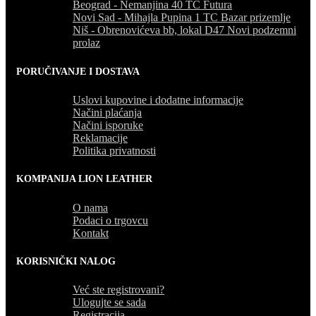
Beograd - Nemanjina 40 TC Futura
Novi Sad - Mihajla Pupina 1 TC Bazar prizemlje
Niš - Obrenovićeva bb, lokal D47 Novi podzemni
prolaz
PORUČIVANJE I DOSTAVA
Uslovi kupovine i dodatne informacije
Načini plaćanja
Načini isporuke
Reklamacije
Politika privatnosti
KOMPANIJA LION LEATHER
O nama
Podaci o trgovcu
Kontakt
KORISNIČKI NALOG
Već ste registrovani?
Ulogujte se sada
Registracija