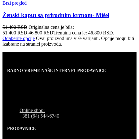
Brzi pregled
Ženski kaput sa prirodnim krznom- Mišel
51.400
RSD
Originalna cena je bila:
51.400 RSD.
46.800
RSD
Trenutna cena je: 46.800 RSD.
Odaberite opcije
Ovaj proizvod ima više varijanti. Opcije mogu biti
izabrane na stranici proizvoda.
RADNO VREME NAŠE INTERNET PRODAVNICE
Naše radno vreme je svih 7 dana u nedelji od 00-24h. U tom
periodu možete vršiti porudžbine putem sajta, dok nas na
telefone možete kontaktirati svakog radnog dana u periodu
radnog vremena lokala.
Online shop:
+381 (64) 544-6740
PRODAVNICE