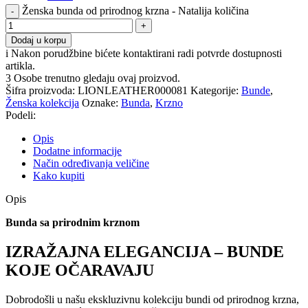
Ženska bunda od prirodnog krzna - Natalija količina
Dodaj u korpu
i
Nakon porudžbine bićete kontaktirani radi potvrde dostupnosti
artikla.
3
Osobe trenutno gledaju ovaj proizvod.
Šifra proizvoda:
LIONLEATHER000081
Kategorije:
Bunde
,
Ženska kolekcija
Oznake:
Bunda
,
Krzno
Podeli:
Opis
Dodatne informacije
Način određivanja veličine
Kako kupiti
Opis
Bunda sa prirodnim krznom
IZRAŽAJNA ELEGANCIJA – BUNDE
KOJE OČARAVAJU
Dobrodošli u našu ekskluzivnu kolekciju bundi od prirodnog krzna,