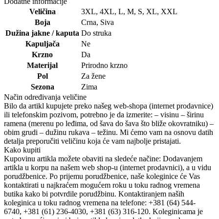
Dodatne informacije
Veličina
3XL
,
4XL
,
L
,
M
,
S
,
XL
,
XXL
Boja
Crna
,
Siva
Dužina jakne / kaputa
Do struka
Kapuljača
Ne
Krzno
Da
Materijal
Prirodno krzno
Pol
Za žene
Sezona
Zima
Način određivanja veličine
Bilo da artikl kupujete preko našeg web-shopa (internet prodavnice)
ili telefonskim pozivom, potrebno je da izmerite: – visinu – širinu
ramena (merenu po leđima, od šava do šava što bliže okovratniku) –
obim grudi – dužinu rukava – težinu. Mi ćemo vam na osnovu datih
detalja preporučiti veličinu koja će vam najbolje pristajati.
Kako kupiti
Kupovinu artikla možete obaviti na sledeće načine: Dodavanjem
artikla u korpu na našem web shop-u (internet prodavnici), a u vidu
porudžbenice. Po prijemu porudžbenice, naše koleginice će Vas
kontaktirati u najkraćem mogućem roku u toku radnog vremena
butika kako bi potvrdile porudžbinu. Kontaktiranjem naših
koleginica u toku radnog vremena na telefone: +381 (64) 544-
6740, +381 (61) 236-4030, +381 (63) 316-120. Koleginicama je