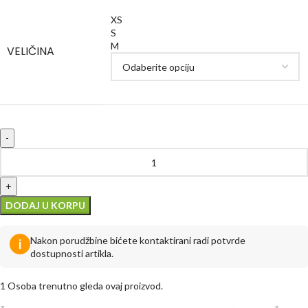
XS
S
M
VELIČINA
DODAJ U KORPU
Nakon porudžbine bićete kontaktirani radi potvrde
i
dostupnosti artikla.
1
Osoba trenutno gleda ovaj proizvod.