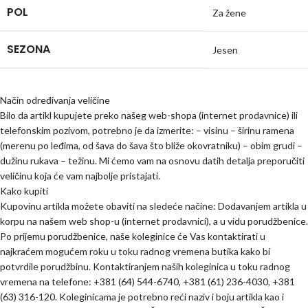
POL
Za žene
SEZONA
Jesen
Način određivanja veličine
Bilo da artikl kupujete preko našeg web-shopa (internet prodavnice) ili
telefonskim pozivom, potrebno je da izmerite: – visinu – širinu ramena
(merenu po leđima, od šava do šava što bliže okovratniku) – obim grudi –
dužinu rukava – težinu. Mi ćemo vam na osnovu datih detalja preporučiti
veličinu koja će vam najbolje pristajati.
Kako kupiti
Kupovinu artikla možete obaviti na sledeće načine: Dodavanjem artikla u
korpu na našem web shop-u (internet prodavnici), a u vidu porudžbenice.
Po prijemu porudžbenice, naše koleginice će Vas kontaktirati u
najkraćem mogućem roku u toku radnog vremena butika kako bi
potvrdile porudžbinu. Kontaktiranjem naših koleginica u toku radnog
vremena na telefone: +381 (64) 544-6740, +381 (61) 236-4030, +381
(63) 316-120. Koleginicama je potrebno reći naziv i boju artikla kao i