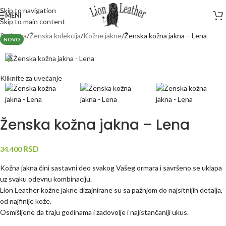
Skip to navigation
MENI
Skip to main content
Početna
Ženska kolekcija
Kožne jakne
Ženska kožna jakna – Lena
NOVO
Kliknite za uvećanje
Ženska kožna jakna – Lena
RSD
34.400
Kožna jakna čini sastavni deo svakog Vašeg ormara i savršeno se uklapa
uz svaku odevnu kombinaciju.
Lion Leather kožne jakne dizajnirane su sa pažnjom do najsitnijih detalja,
od najfinije kože.
Osmišljene da traju godinama i zadovolje i najistančaniji ukus.