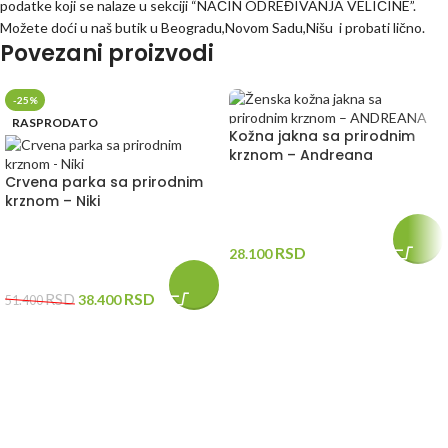
podatke koji se nalaze u sekciji “NAČIN ODREĐIVANJA VELIČINE”.
Možete doći u naš butik u Beogradu,Novom Sadu,Nišu i probati lično.
Povezani proizvodi
-25%
RASPRODATO
Kožna jakna sa prirodnim
krznom – Andreana
Crvena parka sa prirodnim
krznom – Niki
RSD
28.100
RSD
RSD
38.400
51.400