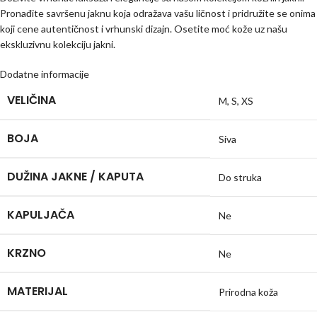
Pronađite savršenu jaknu koja odražava vašu ličnost i pridružite se onima
koji cene autentičnost i vrhunski dizajn. Osetite moć kože uz našu
ekskluzivnu kolekciju jakni.
Dodatne informacije
VELIČINA
M
,
S
,
XS
BOJA
Siva
DUŽINA JAKNE / KAPUTA
Do struka
KAPULJAČA
Ne
KRZNO
Ne
MATERIJAL
Prirodna koža