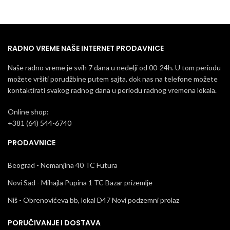
RADNO VREME NAŠE INTERNET PRODAVNICE
Naše radno vreme je svih 7 dana u nedelji od 00-24h. U tom periodu
možete vršiti porudžbine putem sajta, dok nas na telefone možete
kontaktirati svakog radnog dana u periodu radnog vremena lokala.
Online shop:
+381 (64) 544-6740
PRODAVNICE
Beograd - Nemanjina 40 TC Futura
Novi Sad - Mihajla Pupina 1 TC Bazar prizemlje
Niš - Obrenovićeva bb, lokal D47 Novi podzemni prolaz
PORUČIVANJE I DOSTAVA