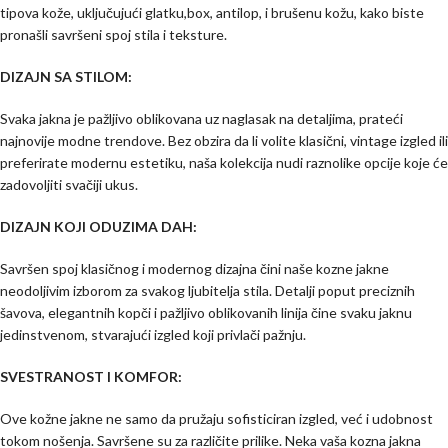
tipova kože, uključujući glatku,box, antilop, i brušenu kožu, kako biste
pronašli savršeni spoj stila i teksture.
DIZAJN SA STILOM:
Svaka jakna je pažljivo oblikovana uz naglasak na detaljima, prateći
najnovije modne trendove. Bez obzira da li volite klasični, vintage izgled ili
preferirate modernu estetiku, naša kolekcija nudi raznolike opcije koje će
zadovoljiti svačiji ukus.
DIZAJN KOJI ODUZIMA DAH:
Savršen spoj klasičnog i modernog dizajna čini naše kozne jakne
neodoljivim izborom za svakog ljubitelja stila. Detalji poput preciznih
šavova, elegantnih kopči i pažljivo oblikovanih linija čine svaku jaknu
jedinstvenom, stvarajući izgled koji privlači pažnju.
SVESTRANOST I KOMFOR:
Ove kožne jakne ne samo da pružaju sofisticiran izgled, već i udobnost
tokom nošenja. Savršene su za različite prilike. Neka vaša kozna jakna