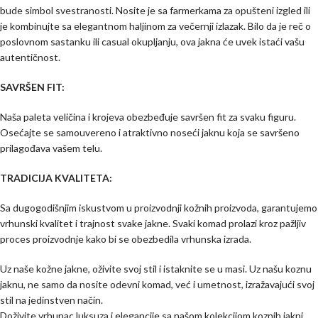
bude simbol svestranosti. Nosite je sa farmerkama za opušteni izgled ili
je kombinujte sa elegantnom haljinom za večernji izlazak. Bilo da je reč o
poslovnom sastanku ili casual okupljanju, ova jakna će uvek istaći vašu
autentičnost.
SAVRŠEN FIT:
Naša paleta veličina i krojeva obezbeđuje savršen fit za svaku figuru.
Osećajte se samouvereno i atraktivno noseći jaknu koja se savršeno
prilagođava vašem telu.
TRADICIJA KVALITETA:
Sa dugogodišnjim iskustvom u proizvodnji kožnih proizvoda, garantujemo
vrhunski kvalitet i trajnost svake jakne. Svaki komad prolazi kroz pažljiv
proces proizvodnje kako bi se obezbedila vrhunska izrada.
Uz naše kožne jakne, oživite svoj stil i istaknite se u masi. Uz našu koznu
jaknu, ne samo da nosite odevni komad, već i umetnost, izražavajući svoj
stil na jedinstven način.
Doživite vrhunac luksuza i elegancije sa našom kolekcijom koznih jakni.