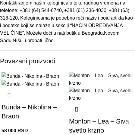
Kontaktiranjem naših koleginica u toku radnog vremena na
telefone: +381 (64) 544-6740, +381 (61) 236-4030, +381 (63)
316-120. Koleginicama je potrebno reći naziv i boju artikla kao
i podatke koji se nalaze u sekciji “NAČIN ODREĐIVANJA
VELIČINE”. Možete doći u naš butik u Beogradu,Novom
Sadu,Nišu i probati lično.
Povezani proizvodi
Bunda – Nikolina –
Braon
Monton – Lea – Siva,
svetlo krzno
58.000
RSD