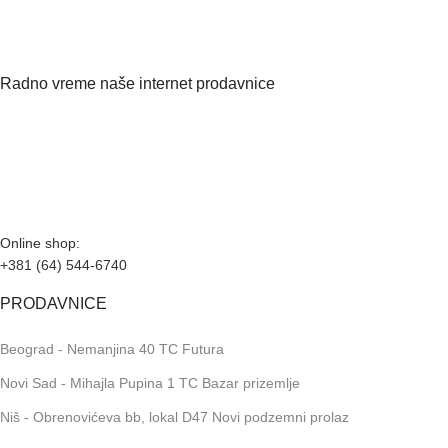
Radno vreme naše internet prodavnice
Naše radno vreme je svih 7 dana u nedelji od 00-24h. U tom
periodu možete vršiti porudžbine putem sajta, dok nas na
telefone možete kontaktirati svakog radnog dana u periodu
radnog vremena lokala.
Online shop:
+381 (64) 544-6740
PRODAVNICE
Beograd - Nemanjina 40 TC Futura
Novi Sad - Mihajla Pupina 1 TC Bazar prizemlje
Niš - Obrenovićeva bb, lokal D47 Novi podzemni prolaz