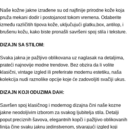
Naše kožne jakne izrađene su od najfinije prirodne kože koja
pruža mekani dodir i postojanost tokom vremena. Odaberite
između različitih tipova kože, uključujući glatku,box, antilop, i
brušenu kožu, kako biste pronašli savršeni spoj stila i teksture.
DIZAJN SA STILOM:
Svaka jakna je pažljivo oblikovana uz naglasak na detaljima,
prateći najnovije modne trendove. Bez obzira da li volite
klasični, vintage izgled ili preferirate modernu estetiku, naša
kolekcija nudi raznolike opcije koje će zadovoljiti svačiji ukus.
DIZAJN KOJI ODUZIMA DAH:
Savršen spoj klasičnog i modernog dizajna čini naše kozne
jakne neodoljivim izborom za svakog ljubitelja stila. Detalji
poput preciznih šavova, elegantnih kopči i pažljivo oblikovanih
linija čine svaku jaknu jedinstvenom, stvarajući izgled koji