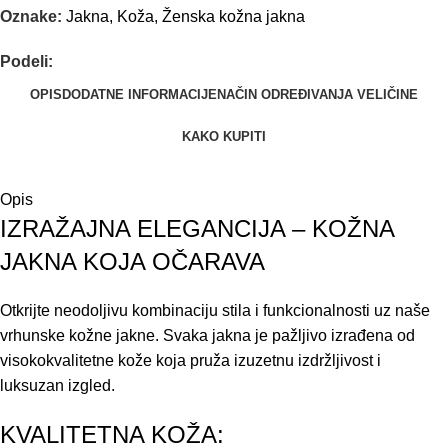
Oznake:
Jakna
,
Koža
,
Ženska kožna jakna
Podeli:
OPIS
DODATNE INFORMACIJE
NAČIN ODREĐIVANJA VELIČINE
KAKO KUPITI
Opis
IZRAŽAJNA ELEGANCIJA – KOŽNA
JAKNA KOJA OČARAVA
Otkrijte neodoljivu kombinaciju stila i funkcionalnosti uz naše
vrhunske kožne jakne. Svaka jakna je pažljivo izrađena od
visokokvalitetne kože koja pruža izuzetnu izdržljivost i
luksuzan izgled.
KVALITETNA KOŽA: