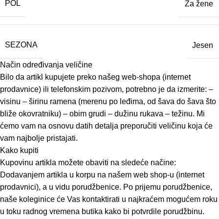
POL
Za žene
SEZONA
Jesen
Način određivanja veličine
Bilo da artikl kupujete preko našeg web-shopa (internet
prodavnice) ili telefonskim pozivom, potrebno je da izmerite: –
visinu – širinu ramena (merenu po leđima, od šava do šava što
bliže okovratniku) – obim grudi – dužinu rukava – težinu. Mi
ćemo vam na osnovu datih detalja preporučiti veličinu koja će
vam najbolje pristajati.
Kako kupiti
Kupovinu artikla možete obaviti na sledeće načine:
Dodavanjem artikla u korpu na našem web shop-u (internet
prodavnici), a u vidu porudžbenice. Po prijemu porudžbenice,
naše koleginice će Vas kontaktirati u najkraćem mogućem roku
u toku radnog vremena butika kako bi potvrdile porudžbinu.