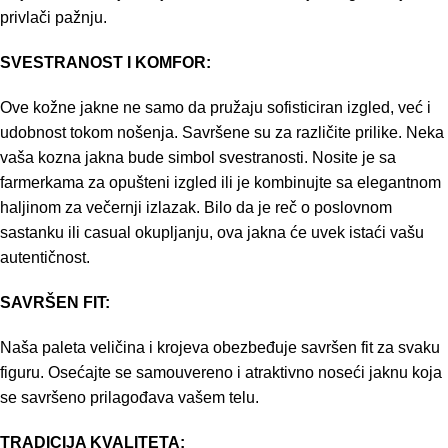
privlači pažnju.
SVESTRANOST I KOMFOR:
Ove kožne jakne ne samo da pružaju sofisticiran izgled, već i
udobnost tokom nošenja. Savršene su za različite prilike. Neka
vaša kozna jakna bude simbol svestranosti. Nosite je sa
farmerkama za opušteni izgled ili je kombinujte sa elegantnom
haljinom za večernji izlazak. Bilo da je reč o poslovnom
sastanku ili casual okupljanju, ova jakna će uvek istaći vašu
autentičnost.
SAVRŠEN FIT:
Naša paleta veličina i krojeva obezbeđuje savršen fit za svaku
figuru. Osećajte se samouvereno i atraktivno noseći jaknu koja
se savršeno prilagođava vašem telu.
TRADICIJA KVALITETA: