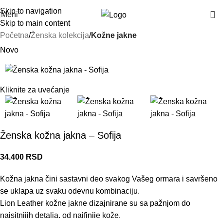
Skip to navigation
Meni
Skip to main content
Početna
Ženska kolekcija
Kožne jakne
Novo
Kliknite za uvećanje
Ženska kožna jakna – Sofija
34.400
RSD
Kožna jakna čini sastavni deo svakog Vašeg ormara i savršeno
se uklapa uz svaku odevnu kombinaciju.
Lion Leather kožne jakne dizajnirane su sa pažnjom do
najsitnijih detalja, od najfinije kože.