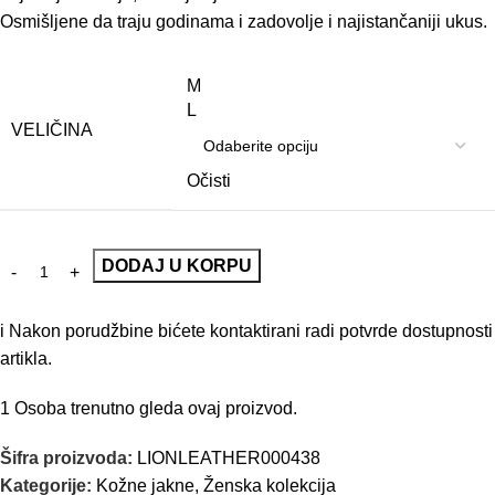
Osmišljene da traju godinama i zadovolje i najistančaniji ukus.
M
L
VELIČINA
Očisti
DODAJ U KORPU
i
Nakon porudžbine bićete kontaktirani radi potvrde dostupnosti
artikla.
1
Osoba trenutno gleda ovaj proizvod.
Šifra proizvoda:
LIONLEATHER000438
Kategorije:
Kožne jakne
,
Ženska kolekcija