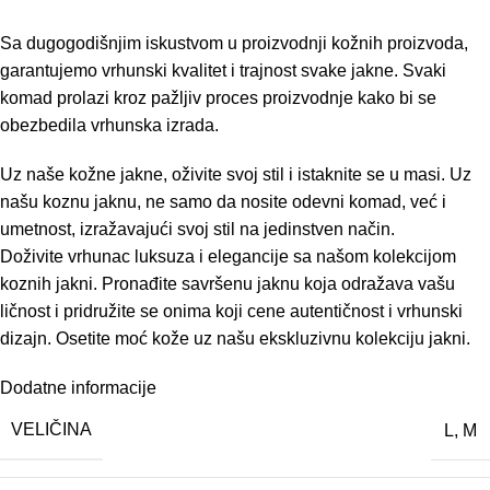
Sa dugogodišnjim iskustvom u proizvodnji kožnih proizvoda,
garantujemo vrhunski kvalitet i trajnost svake jakne. Svaki
komad prolazi kroz pažljiv proces proizvodnje kako bi se
obezbedila vrhunska izrada.
Uz naše kožne jakne, oživite svoj stil i istaknite se u masi. Uz
našu koznu jaknu, ne samo da nosite odevni komad, već i
umetnost, izražavajući svoj stil na jedinstven način.
Doživite vrhunac luksuza i elegancije sa našom kolekcijom
koznih jakni. Pronađite savršenu jaknu koja odražava vašu
ličnost i pridružite se onima koji cene autentičnost i vrhunski
dizajn. Osetite moć kože uz našu ekskluzivnu kolekciju jakni.
Dodatne informacije
VELIČINA
L
,
M