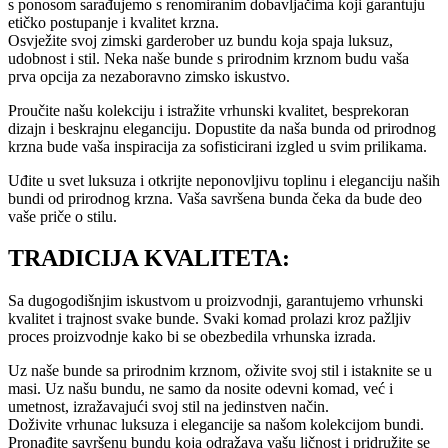
s ponosom sarađujemo s renomiranim dobavljačima koji garantuju
etičko postupanje i kvalitet krzna.
Osvježite svoj zimski garderober uz bundu koja spaja luksuz,
udobnost i stil. Neka naše bunde s prirodnim krznom budu vaša
prva opcija za nezaboravno zimsko iskustvo.
Proučite našu kolekciju i istražite vrhunski kvalitet, besprekoran
dizajn i beskrajnu eleganciju. Dopustite da naša bunda od prirodnog
krzna bude vaša inspiracija za sofisticirani izgled u svim prilikama.
Uđite u svet luksuza i otkrijte neponovljivu toplinu i eleganciju naših
bundi od prirodnog krzna. Vaša savršena bunda čeka da bude deo
vaše priče o stilu.
TRADICIJA KVALITETA:
Sa dugogodišnjim iskustvom u proizvodnji, garantujemo vrhunski
kvalitet i trajnost svake bunde. Svaki komad prolazi kroz pažljiv
proces proizvodnje kako bi se obezbedila vrhunska izrada.
Uz naše bunde sa prirodnim krznom, oživite svoj stil i istaknite se u
masi. Uz našu bundu, ne samo da nosite odevni komad, već i
umetnost, izražavajući svoj stil na jedinstven način.
Doživite vrhunac luksuza i elegancije sa našom kolekcijom bundi.
Pronađite savršenu bundu koja odražava vašu ličnost i pridružite se