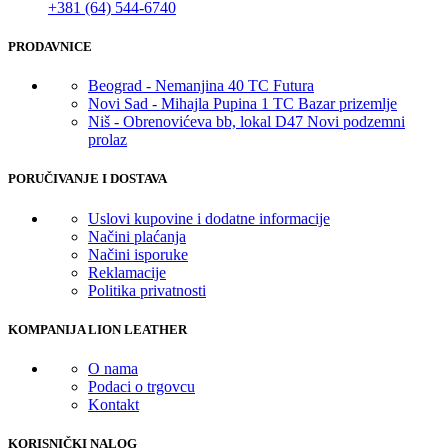
+381 (64) 544-6740
PRODAVNICE
Beograd - Nemanjina 40 TC Futura
Novi Sad - Mihajla Pupina 1 TC Bazar prizemlje
Niš - Obrenovićeva bb, lokal D47 Novi podzemni
prolaz
PORUČIVANJE I DOSTAVA
Uslovi kupovine i dodatne informacije
Načini plaćanja
Načini isporuke
Reklamacije
Politika privatnosti
KOMPANIJA LION LEATHER
O nama
Podaci o trgovcu
Kontakt
KORISNIČKI NALOG