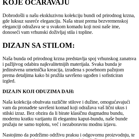
KOJE OČARAVAJU
Dobrodošli u našu ekskluzivnu kolekciju bundi od prirodnog krzna,
gde luksuz susreće eleganciju. Naša strast prema bezvremenskoj
eleganciji odražava se u svakom komadu koji nosi naše ime,
donoseći vam vrhunski doživljaj stila i topline.
DIZAJN SA STILOM:
Naša bunda od prirodnog krzna predstavlja spoj vrhunskog zanatsva
i pažljivog odabira najkvalitetnijih materijala. Svaka bunda je
jedinstvena umetnička kreacija, izrađena s posebnom pažnjom
prema detaljima kako bi pružila savršeno ugođen i sofisticiran
izgled.
DIZAJN KOJI ODUZIMA DAH:
Naša kolekcija obuhvata različite stilove i dužine, omogućavajući
vam da pronađete savršeni komad koji odražava vaš lični ukus i
stilski izraz. Bez obzira da li birate klasičnu dugmadnu bundu,
modernu kratku varijantu ili elegantnu kaput-bundu, naše bunde
pružaju ne samo toplotu, već i nezaboravnu modnu izjavu.
Nastojimo da podržimo održivu praksu i odgovornu proizvodnju, te