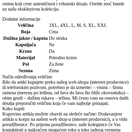
onima koji cene autentičnost i vrhunski dizajn. Osetite moć bunde
uz našu ekskluzivnu kolekciju.
Dodatne informacije
Veličina
3XL
,
4XL
,
L
,
M
,
S
,
XL
,
XXL
Boja
Crna
Dužina jakne / kaputa
Do struka
Kapuljača
Ne
Krzno
Da
Materijal
Prirodno krzno
Pol
Za žene
Sezona
Zima
Način određivanja veličine
Bilo da artikl kupujete preko našeg web-shopa (internet prodavnice)
ili telefonskim pozivom, potrebno je da izmerite: – visinu – širinu
ramena (merenu po leđima, od šava do šava što bliže okovratniku) –
obim grudi – dužinu rukava – težinu. Mi ćemo vam na osnovu datih
detalja preporučiti veličinu koja će vam najbolje pristajati.
Kako kupiti
Kupovinu artikla možete obaviti na sledeće načine: Dodavanjem
artikla u korpu na našem web shop-u (internet prodavnici), a u vidu
porudžbenice. Po prijemu porudžbenice, naše koleginice će Vas
kontaktirati u najkraćem mogućem roku u toku radnog vremena