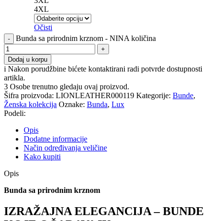
3XL
4XL
Očisti
Bunda sa prirodnim krznom - NINA količina
Dodaj u korpu
i
Nakon porudžbine bićete kontaktirani radi potvrde dostupnosti
artikla.
3
Osobe trenutno gledaju ovaj proizvod.
Šifra proizvoda:
LIONLEATHER000119
Kategorije:
Bunde
,
Ženska kolekcija
Oznake:
Bunda
,
Lux
Podeli:
Opis
Dodatne informacije
Način određivanja veličine
Kako kupiti
Opis
Bunda sa prirodnim krznom
IZRAŽAJNA ELEGANCIJA – BUNDE