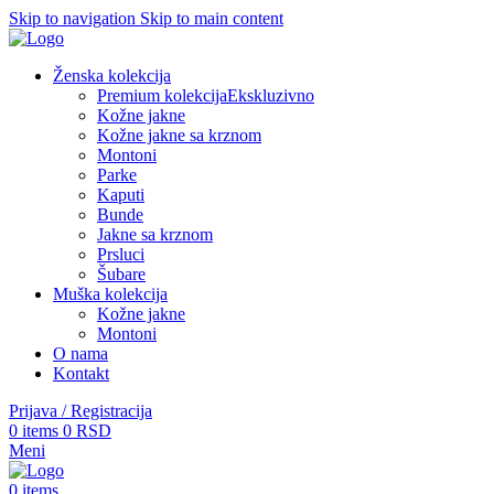
Skip to navigation
Skip to main content
Ženska kolekcija
Premium kolekcija
Ekskluzivno
Kožne jakne
Kožne jakne sa krznom
Montoni
Parke
Kaputi
Bunde
Jakne sa krznom
Prsluci
Šubare
Muška kolekcija
Kožne jakne
Montoni
O nama
Kontakt
Prijava / Registracija
0
items
0
RSD
Meni
0
items