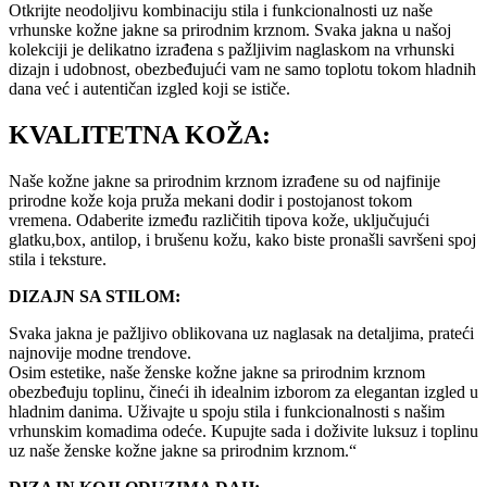
Otkrijte neodoljivu kombinaciju stila i funkcionalnosti uz naše
vrhunske kožne jakne sa prirodnim krznom. Svaka jakna u našoj
kolekciji je delikatno izrađena s pažljivim naglaskom na vrhunski
dizajn i udobnost, obezbeđujući vam ne samo toplotu tokom hladnih
dana već i autentičan izgled koji se ističe.
KVALITETNA KOŽA:
Naše kožne jakne sa prirodnim krznom izrađene su od najfinije
prirodne kože koja pruža mekani dodir i postojanost tokom
vremena. Odaberite između različitih tipova kože, uključujući
glatku,box, antilop, i brušenu kožu, kako biste pronašli savršeni spoj
stila i teksture.
DIZAJN SA STILOM:
Svaka jakna je pažljivo oblikovana uz naglasak na detaljima, prateći
najnovije modne trendove.
Osim estetike, naše ženske kožne jakne sa prirodnim krznom
obezbeđuju toplinu, čineći ih idealnim izborom za elegantan izgled u
hladnim danima. Uživajte u spoju stila i funkcionalnosti s našim
vrhunskim komadima odeće. Kupujte sada i doživite luksuz i toplinu
uz naše ženske kožne jakne sa prirodnim krznom.“