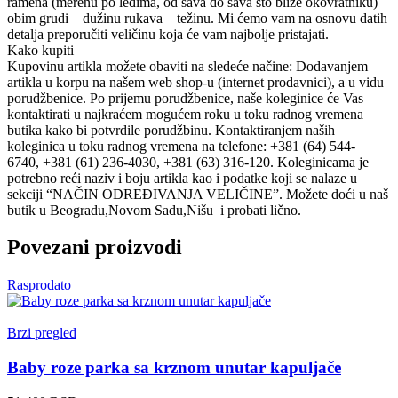
ramena (merenu po leđima, od šava do šava što bliže okovratniku) –
obim grudi – dužinu rukava – težinu. Mi ćemo vam na osnovu datih
detalja preporučiti veličinu koja će vam najbolje pristajati.
Kako kupiti
Kupovinu artikla možete obaviti na sledeće načine: Dodavanjem
artikla u korpu na našem web shop-u (internet prodavnici), a u vidu
porudžbenice. Po prijemu porudžbenice, naše koleginice će Vas
kontaktirati u najkraćem mogućem roku u toku radnog vremena
butika kako bi potvrdile porudžbinu. Kontaktiranjem naših
koleginica u toku radnog vremena na telefone: +381 (64) 544-
6740, +381 (61) 236-4030, +381 (63) 316-120. Koleginicama je
potrebno reći naziv i boju artikla kao i podatke koji se nalaze u
sekciji “NAČIN ODREĐIVANJA VELIČINE”. Možete doći u naš
butik u Beogradu,Novom Sadu,Nišu i probati lično.
Povezani proizvodi
Rasprodato
Brzi pregled
Baby roze parka sa krznom unutar kapuljače