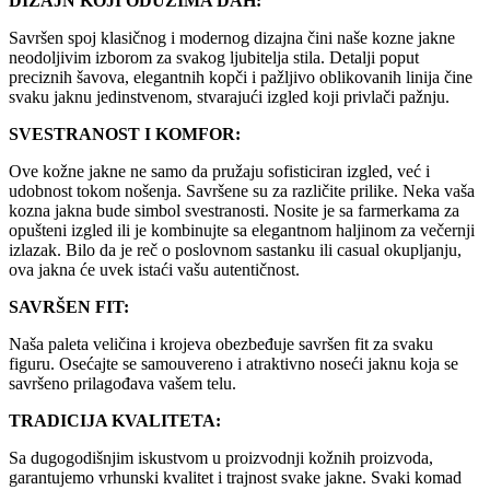
DIZAJN KOJI ODUZIMA DAH:
Savršen spoj klasičnog i modernog dizajna čini naše kozne jakne
neodoljivim izborom za svakog ljubitelja stila. Detalji poput
preciznih šavova, elegantnih kopči i pažljivo oblikovanih linija čine
svaku jaknu jedinstvenom, stvarajući izgled koji privlači pažnju.
SVESTRANOST I KOMFOR:
Ove kožne jakne ne samo da pružaju sofisticiran izgled, već i
udobnost tokom nošenja. Savršene su za različite prilike. Neka vaša
kozna jakna bude simbol svestranosti. Nosite je sa farmerkama za
opušteni izgled ili je kombinujte sa elegantnom haljinom za večernji
izlazak. Bilo da je reč o poslovnom sastanku ili casual okupljanju,
ova jakna će uvek istaći vašu autentičnost.
SAVRŠEN FIT:
Naša paleta veličina i krojeva obezbeđuje savršen fit za svaku
figuru. Osećajte se samouvereno i atraktivno noseći jaknu koja se
savršeno prilagođava vašem telu.
TRADICIJA KVALITETA:
Sa dugogodišnjim iskustvom u proizvodnji kožnih proizvoda,
garantujemo vrhunski kvalitet i trajnost svake jakne. Svaki komad