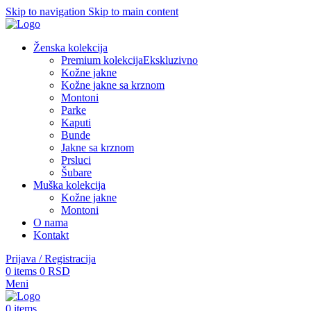
Skip to navigation
Skip to main content
Ženska kolekcija
Premium kolekcija
Ekskluzivno
Kožne jakne
Kožne jakne sa krznom
Montoni
Parke
Kaputi
Bunde
Jakne sa krznom
Prsluci
Šubare
Muška kolekcija
Kožne jakne
Montoni
O nama
Kontakt
Prijava / Registracija
0
items
0
RSD
Meni
0
items