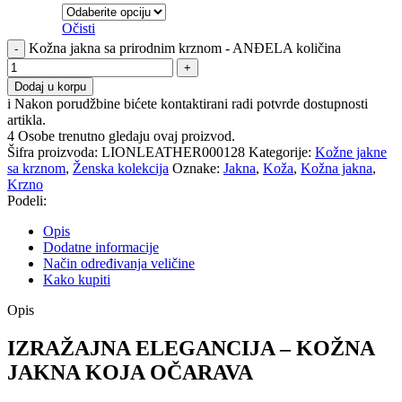
Očisti
Kožna jakna sa prirodnim krznom - ANĐELA količina
Dodaj u korpu
i
Nakon porudžbine bićete kontaktirani radi potvrde dostupnosti
artikla.
4
Osobe trenutno gledaju ovaj proizvod.
Šifra proizvoda:
LIONLEATHER000128
Kategorije:
Kožne jakne
sa krznom
,
Ženska kolekcija
Oznake:
Jakna
,
Koža
,
Kožna jakna
,
Krzno
Podeli:
Opis
Dodatne informacije
Način određivanja veličine
Kako kupiti
Opis
IZRAŽAJNA ELEGANCIJA – KOŽNA
JAKNA KOJA OČARAVA