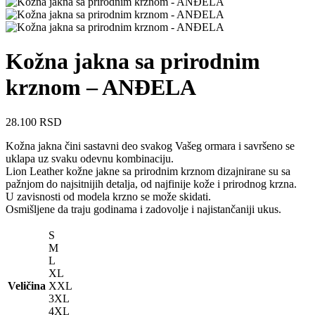
Kožna jakna sa prirodnim
krznom – ANĐELA
28.100
RSD
Kožna jakna čini sastavni deo svakog Vašeg ormara i savršeno se
uklapa uz svaku odevnu kombinaciju.
Lion Leather kožne jakne sa prirodnim krznom dizajnirane su sa
pažnjom do najsitnijih detalja, od najfinije kože i prirodnog krzna.
U zavisnosti od modela krzno se može skidati.
Osmišljene da traju godinama i zadovolje i najistančaniji ukus.
S
M
L
XL
Veličina
XXL
3XL
4XL