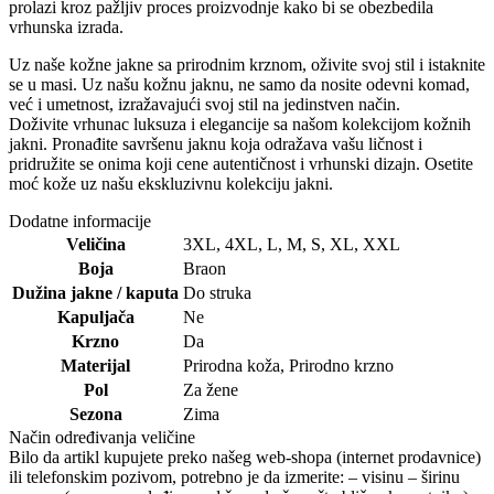
prolazi kroz pažljiv proces proizvodnje kako bi se obezbedila
vrhunska izrada.
Uz naše kožne jakne sa prirodnim krznom, oživite svoj stil i istaknite
se u masi. Uz našu kožnu jaknu, ne samo da nosite odevni komad,
već i umetnost, izražavajući svoj stil na jedinstven način.
Doživite vrhunac luksuza i elegancije sa našom kolekcijom kožnih
jakni. Pronađite savršenu jaknu koja odražava vašu ličnost i
pridružite se onima koji cene autentičnost i vrhunski dizajn. Osetite
moć kože uz našu ekskluzivnu kolekciju jakni.
Dodatne informacije
Veličina
3XL
,
4XL
,
L
,
M
,
S
,
XL
,
XXL
Boja
Braon
Dužina jakne / kaputa
Do struka
Kapuljača
Ne
Krzno
Da
Materijal
Prirodna koža
,
Prirodno krzno
Pol
Za žene
Sezona
Zima
Način određivanja veličine
Bilo da artikl kupujete preko našeg web-shopa (internet prodavnice)
ili telefonskim pozivom, potrebno je da izmerite: – visinu – širinu