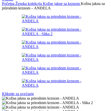
Početna
Ženska kolekcija
Kožne jakne sa krznom
Kožna jakna sa
prirodnim krznom – ANĐELA
Kliknite za uvećanje