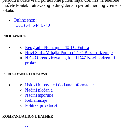
periodu možete vršiti porudžbine putem sajta, dok nas na telefone
možete kontaktirati svakog radnog dana u periodu radnog vremena
lokala.
Online shop:
+381 (64) 544-6740
PRODAVNICE
Beograd - Nemanjina 40 TC Futura
Novi Sad - Mihajla Pupina 1 TC Bazar prizemlje
Niš - Obrenovićeva bb, lokal D47 Novi podzemni
prolaz
PORUČIVANJE I DOSTAVA
Uslovi kupovine i dodatne informacije
Načini plaćanja
Načini isporuke
Reklamacije
Politika privatnosti
KOMPANIJA LION LEATHER