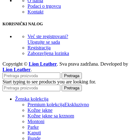
O nama
Podaci o trgovcu
Kontakt
KORISNIČKI NALOG
Već ste registrovani?
Ulogujte se sada
Registracija
Zaboravljena lozinka
Copyright ©
Lion Leather
. Sva prava zadržana. Developed by
Lion Leather
.
Pretraga
Start typing to see products you are looking for.
Pretraga
Ženska kolekcija
Premium kolekcija
Ekskluzivno
Kožne jakne
Kožne jakne sa krznom
Montoni
Parke
Kaputi
Bunde