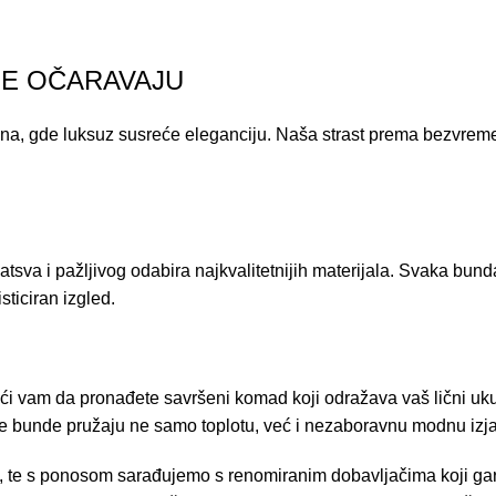
JE OČARAVAJU
rzna, gde luksuz susreće eleganciju. Naša strast prema bezvre
sva i pažljivog odabira najkvalitetnijih materijala. Svaka bun
ticiran izgled.
ći vam da pronađete savršeni komad koji odražava vaš lični ukus 
še bunde pružaju ne samo toplotu, već i nezaboravnu modnu izj
 te s ponosom sarađujemo s renomiranim dobavljačima koji garan