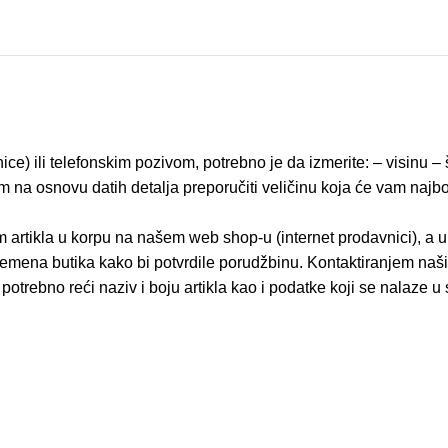
ice) ili telefonskim pozivom, potrebno je da izmerite: – visinu 
na osnovu datih detalja preporučiti veličinu koja će vam najbolj
 artikla u korpu na našem web shop-u (internet prodavnici), a 
emena butika kako bi potvrdile porudžbinu. Kontaktiranjem naši
potrebno reći naziv i boju artikla kao i podatke koji se nala