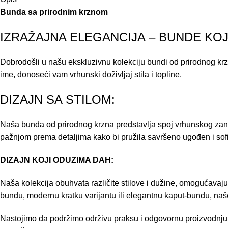
Bunda sa prirodnim krznom
IZRAŽAJNA ELEGANCIJA – BUNDE KO
Dobrodošli u našu ekskluzivnu kolekciju bundi od prirodnog k
ime, donoseći vam vrhunski doživljaj stila i topline.
DIZAJN SA STILOM:
Naša bunda od prirodnog krzna predstavlja spoj vrhunskog zanat
pažnjom prema detaljima kako bi pružila savršeno ugođen i sofis
DIZAJN KOJI ODUZIMA DAH:
Naša kolekcija obuhvata različite stilove i dužine, omogućavaju
bundu, modernu kratku varijantu ili elegantnu kaput-bundu, na
Nastojimo da podržimo održivu praksu i odgovornu proizvodnju,