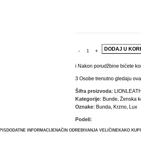
DODAJ U KOR
i
Nakon porudžbine bićete kont
3
Osobe trenutno gledaju ova
Šifra proizvoda:
LIONLEAT
Kategorije:
Bunde
,
Ženska k
Oznake:
Bunda
,
Krzno
,
Lux
Podeli:
PIS
DODATNE INFORMACIJE
NAČIN ODREĐIVANJA VELIČINE
KAKO KUPI