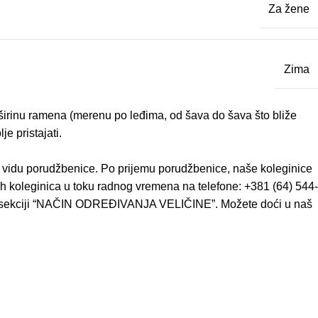
Za žene
Zima
– širinu ramena (merenu po leđima, od šava do šava što bliže
e pristajati.
u vidu porudžbenice. Po prijemu porudžbenice, naše koleginice
h koleginica u toku radnog vremena na telefone: +381 (64) 544-
ze u sekciji “NAČIN ODREĐIVANJA VELIČINE”. Možete doći u naš