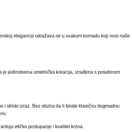
menskoj eleganciji odražava se u svakom komadu koji nosi naše
da je jedinstvena umetnička kreacija, izrađena s posebnom
i stilski izraz. Bez obzira da li birate klasičnu dugmadnu
avu.
tuju etičko postupanje i kvalitet krzna.