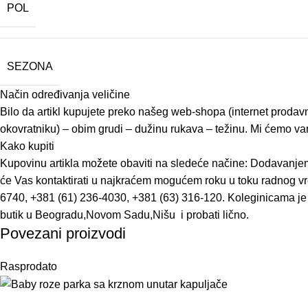
POL
SEZONA
Način određivanja veličine
Bilo da artikl kupujete preko našeg web-shopa (internet prodavn
okovratniku) – obim grudi – dužinu rukava – težinu. Mi ćemo vam 
Kako kupiti
Kupovinu artikla možete obaviti na sledeće načine: Dodavanjem
će Vas kontaktirati u najkraćem mogućem roku u toku radnog vr
6740, +381 (61) 236-4030, +381 (63) 316-120. Koleginicama je 
butik u Beogradu,Novom Sadu,Nišu i probati lično.
Povezani proizvodi
Rasprodato