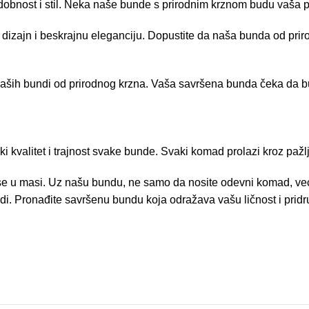
udobnost i stil. Neka naše bunde s prirodnim krznom budu vaša 
an dizajn i beskrajnu eleganciju. Dopustite da naša bunda od prir
ju naših bundi od prirodnog krzna. Vaša savršena bunda čeka da b
 kvalitet i trajnost svake bunde. Svaki komad prolazi kroz pažl
 se u masi. Uz našu bundu, ne samo da nosite odevni komad, već i
. Pronađite savršenu bundu koja odražava vašu ličnost i pridruž