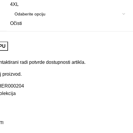
4XL
Očisti
PU
aktirani radi potvrde dostupnosti artikla.
j proizvod.
HER000204
olekcija
TI