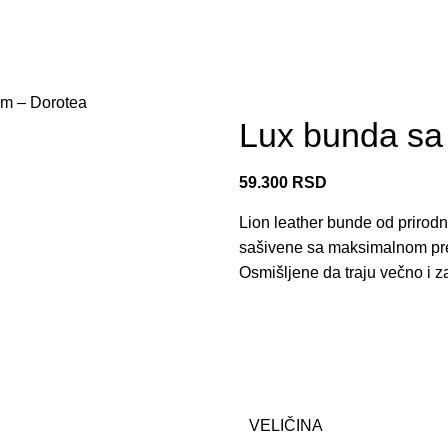
om – Dorotea
Lux bunda sa
59.300
RSD
Lion leather bunde od prirodn
sašivene sa maksimalnom pr
Osmišljene da traju večno i za
VELIČINA