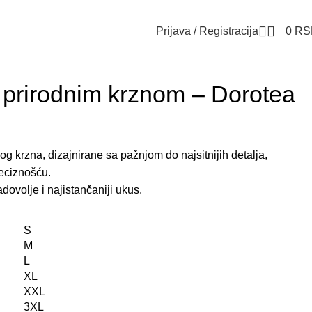
Prijava / Registracija
0
RS
 prirodnim krznom – Dorotea
og krzna, dizajnirane sa pažnjom do najsitnijih detalja,
eciznošću.
dovolje i najistančaniji ukus.
S
M
L
XL
XXL
3XL