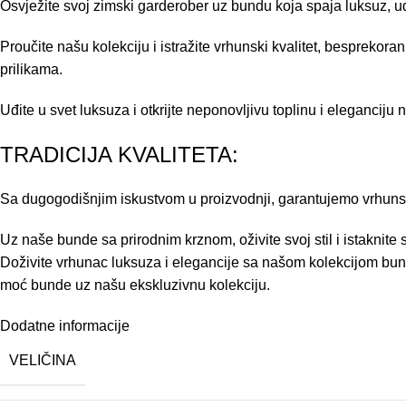
Osvježite svoj zimski garderober uz bundu koja spaja luksuz, 
Proučite našu kolekciju i istražite vrhunski kvalitet, besprekor
prilikama.
Uđite u svet luksuza i otkrijte neponovljivu toplinu i eleganci
TRADICIJA KVALITETA:
Sa dugogodišnjim iskustvom u proizvodnji, garantujemo vrhunski
Uz naše bunde sa prirodnim krznom, oživite svoj stil i istaknite
Doživite vrhunac luksuza i elegancije sa našom kolekcijom bundi
moć bunde uz našu ekskluzivnu kolekciju.
Dodatne informacije
VELIČINA