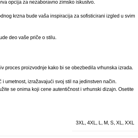
prva opcija za nezaboravno zimsko iskustvo.
odnog krzna bude vaša inspiracija za sofisticirani izgled u svim
ude deo vaše priče o stilu.
jiv proces proizvodnje kako bi se obezbedila vrhunska izrada.
 umetnost, izražavajući svoj stil na jedinstven način.
ite se onima koji cene autentičnost i vrhunski dizajn. Osetite
3XL
,
4XL
,
L
,
M
,
S
,
XL
,
XXL