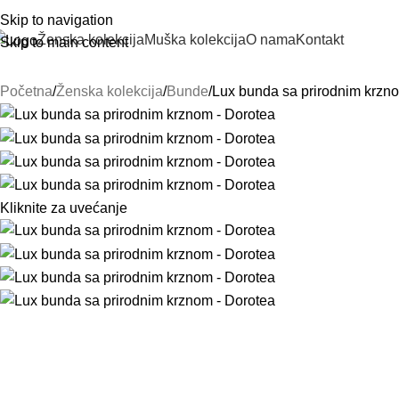
Skip to navigation
Ženska kolekcija
Muška kolekcija
O nama
Kontakt
Skip to main content
Početna
Ženska kolekcija
Bunde
Lux bunda sa prirodnim krzn
Kliknite za uvećanje