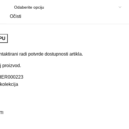
Očisti
PU
aktirani radi potvrde dostupnosti artikla.
j proizvod.
HER000223
kolekcija
TI