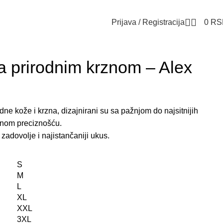
Prijava / Registracija
0
RS
a prirodnim krznom – Alex
dne kože i krzna, dizajnirani su sa pažnjom do najsitnijih
lnom preciznošću.
 zadovolje i najistančaniji ukus.
S
M
L
XL
XXL
3XL