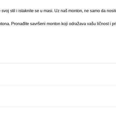
voj stil i istaknite se u masi. Uz naš monton, ne samo da nosite
na. Pronađite savršeni monton koji odražava vašu ličnost i prid