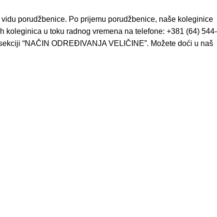
u vidu porudžbenice. Po prijemu porudžbenice, naše koleginice
h koleginica u toku radnog vremena na telefone: +381 (64) 544-
ze u sekciji “NAČIN ODREĐIVANJA VELIČINE”. Možete doći u naš