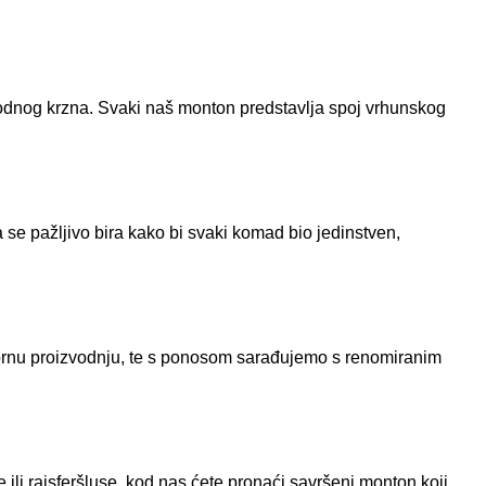
rodnog krzna. Svaki naš monton predstavlja spoj vrhunskog
 se pažljivo bira kako bi svaki komad bio jedinstven,
ornu proizvodnju, te s ponosom sarađujemo s renomiranim
 ili rajsferšluse, kod nas ćete pronaći savršeni monton koji