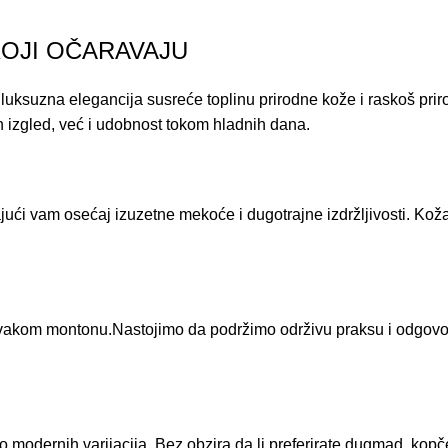
KOJI OČARAVAJU
luksuzna elegancija susreće toplinu prirodne kože i raskoš pri
an izgled, već i udobnost tokom hladnih dana.
jući vam osećaj izuzetne mekoće i dugotrajne izdržljivosti. Koža
z svakom montonu.Nastojimo da podržimo održivu praksu i odgov
o modernih varijacija. Bez obzira da li preferirate dugmad, kopče