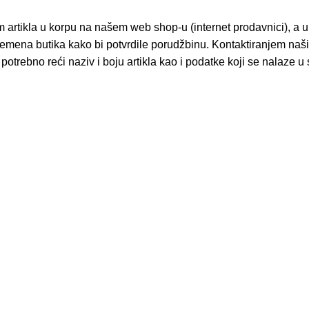
 artikla u korpu na našem web shop-u (internet prodavnici), a 
emena butika kako bi potvrdile porudžbinu. Kontaktiranjem naši
potrebno reći naziv i boju artikla kao i podatke koji se nala