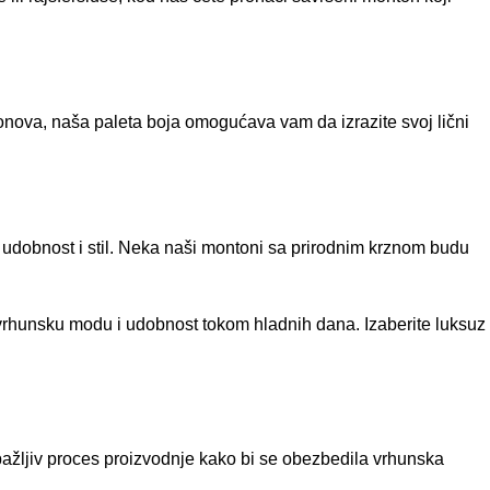
tonova, naša paleta boja omogućava vam da izrazite svoj lični
 udobnost i stil. Neka naši montoni sa prirodnim krznom budu
 vrhunsku modu i udobnost tokom hladnih dana. Izaberite luksuz
pažljiv proces proizvodnje kako bi se obezbedila vrhunska