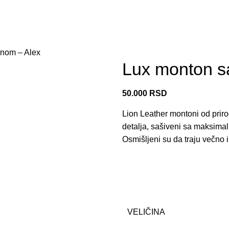
znom – Alex
Lux monton s
50.000
RSD
Lion Leather montoni od priro
detalja, sašiveni sa maksima
Osmišljeni su da traju večno i
VELIČINA