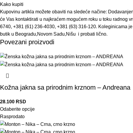
Kako kupiti
Kupovinu artikla možete obaviti na sledeće načine: Dodavanjem
će Vas kontaktirati u najkraćem mogućem roku u toku radnog vr
6740, +381 (61) 236-4030, +381 (63) 316-120. Koleginicama je 
butik u Beogradu,Novom Sadu,Nišu i probati lično.
Povezani proizvodi
Kožna jakna sa prirodnim krznom – Andreana
28.100
RSD
Odaberite opcije
Rasprodato