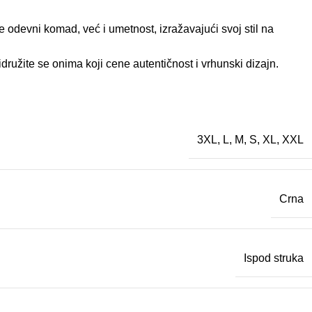
 odevni komad, već i umetnost, izražavajući svoj stil na
ružite se onima koji cene autentičnost i vrhunski dizajn.
3XL
,
L
,
M
,
S
,
XL
,
XXL
Crna
Ispod struka