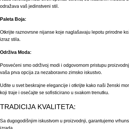
odražava vaš jedinstveni stil.
Paleta Boja:
Otkrijte raznovrsne nijanse koje naglašavaju lepotu prirodne ko
izraz stila.
Održiva Moda:
Posvećeni smo održivoj modi i odgovornom pristupu proizvodnji.
vaša prva opcija za nezaboravno zimsko iskustvo.
Uđite u svet beskrajne elegancije i otkrijte kako naši ženski 
koji traje i osećajte se sofisticirano u svakom trenutku.
TRADICIJA KVALITETA:
Sa dugogodišnjim iskustvom u proizvodnji, garantujemo vrhunski
izrada.