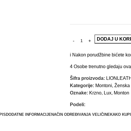
DODAJ U KOR
i
Nakon porudžbine bićete kont
4
Osobe trenutno gledaju ova
Šifra proizvoda:
LIONLEAT
Kategorije:
Montoni
,
Ženska 
Oznake:
Krzno
,
Lux
,
Monton
Podeli:
PIS
DODATNE INFORMACIJE
NAČIN ODREĐIVANJA VELIČINE
KAKO KUPI