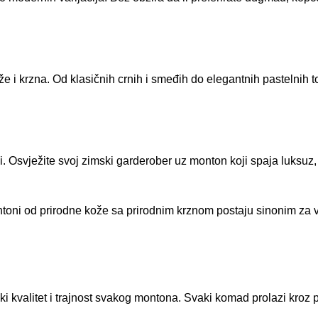
že i krzna. Od klasičnih crnih i smeđih do elegantnih pastelnih 
 Osvježite svoj zimski garderober uz monton koji spaja luksuz,
montoni od prirodne kože sa prirodnim krznom postaju sinonim za
 kvalitet i trajnost svakog montona. Svaki komad prolazi kroz 