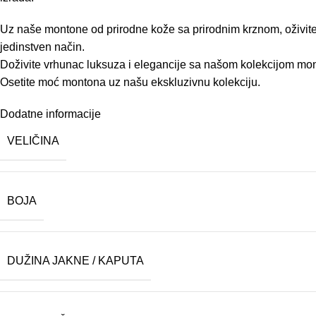
Uz naše montone od prirodne kože sa prirodnim krznom, oživite s
jedinstven način.
Doživite vrhunac luksuza i elegancije sa našom kolekcijom monto
Osetite moć montona uz našu ekskluzivnu kolekciju.
Dodatne informacije
VELIČINA
BOJA
DUŽINA JAKNE / KAPUTA