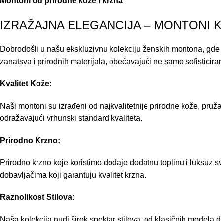
Montoni od prirodne kože i krzna
IZRAŽAJNA ELEGANCIJA – MONTONI 
Dobrodošli u našu ekskluzivnu kolekciju ženskih montona, gde 
zanatsva i prirodnih materijala, obećavajući ne samo sofisticir
Kvalitet Kože:
Naši montoni su izrađeni od najkvalitetnije prirodne kože, pruža
odražavajući vrhunski standard kvaliteta.
Prirodno Krzno:
Prirodno krzno koje koristimo dodaje dodatnu toplinu i luksu
dobavljačima koji garantuju kvalitet krzna.
Raznolikost Stilova:
Naša kolekcija nudi širok spektar stilova, od klasičnih modela d