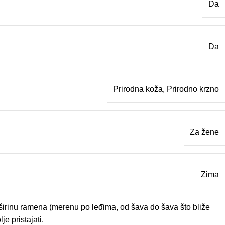
Da
Da
Prirodna koža
,
Prirodno krzno
Za žene
Zima
– širinu ramena (merenu po leđima, od šava do šava što bliže
e pristajati.