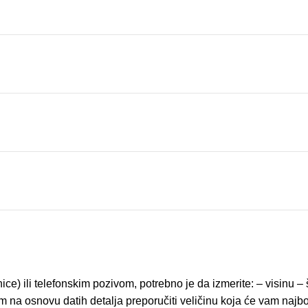
ice) ili telefonskim pozivom, potrebno je da izmerite: – visinu 
na osnovu datih detalja preporučiti veličinu koja će vam najbolj