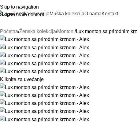
Skip to navigation
Ženska kolekcija
Muška kolekcija
O nama
Kontakt
Skip to main content
Početna
Ženska kolekcija
Montoni
Lux monton sa prirodnim kr
Kliknite za uvećanje