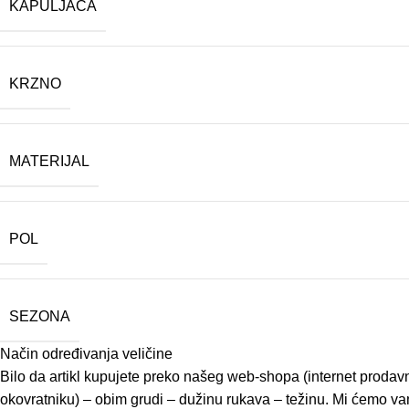
KAPULJAČA
KRZNO
MATERIJAL
POL
SEZONA
Način određivanja veličine
Bilo da artikl kupujete preko našeg web-shopa (internet prodavn
okovratniku) – obim grudi – dužinu rukava – težinu. Mi ćemo vam 