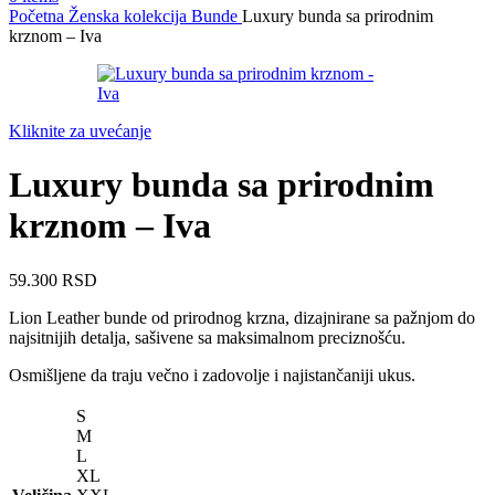
Početna
Ženska kolekcija
Bunde
Luxury bunda sa prirodnim
krznom – Iva
Kliknite za uvećanje
Luxury bunda sa prirodnim
krznom – Iva
59.300
RSD
Lion Leather bunde od prirodnog krzna, dizajnirane sa pažnjom do
najsitnijih detalja, sašivene sa maksimalnom preciznošću.
Osmišljene da traju večno i zadovolje i najistančaniji ukus.
S
M
L
XL