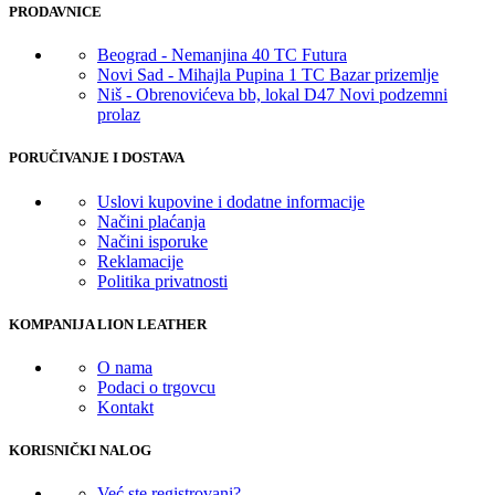
PRODAVNICE
Beograd - Nemanjina 40 TC Futura
Novi Sad - Mihajla Pupina 1 TC Bazar prizemlje
Niš - Obrenovićeva bb, lokal D47 Novi podzemni
prolaz
PORUČIVANJE I DOSTAVA
Uslovi kupovine i dodatne informacije
Načini plaćanja
Načini isporuke
Reklamacije
Politika privatnosti
KOMPANIJA LION LEATHER
O nama
Podaci o trgovcu
Kontakt
KORISNIČKI NALOG
Već ste registrovani?