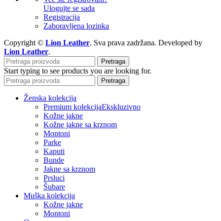
Ulogujte se sada
Registracija
Zaboravljena lozinka
Copyright ©
Lion Leather
. Sva prava zadržana. Developed by
Lion Leather
.
Pretraga
Start typing to see products you are looking for.
Pretraga
Ženska kolekcija
Premium kolekcija
Ekskluzivno
Kožne jakne
Kožne jakne sa krznom
Montoni
Parke
Kaputi
Bunde
Jakne sa krznom
Prsluci
Šubare
Muška kolekcija
Kožne jakne
Montoni