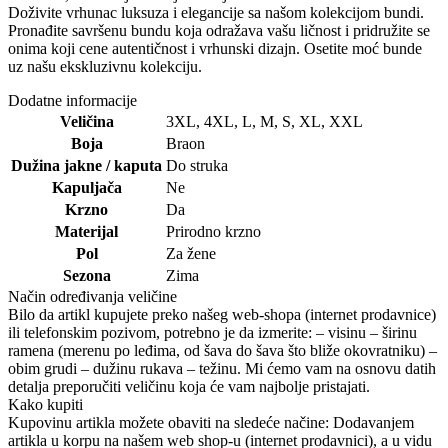
Doživite vrhunac luksuza i elegancije sa našom kolekcijom bundi.
Pronađite savršenu bundu koja odražava vašu ličnost i pridružite se
onima koji cene autentičnost i vrhunski dizajn. Osetite moć bunde
uz našu ekskluzivnu kolekciju.
Dodatne informacije
Veličina
3XL
,
4XL
,
L
,
M
,
S
,
XL
,
XXL
Boja
Braon
Dužina jakne / kaputa
Do struka
Kapuljača
Ne
Krzno
Da
Materijal
Prirodno krzno
Pol
Za žene
Sezona
Zima
Način određivanja veličine
Bilo da artikl kupujete preko našeg web-shopa (internet prodavnice)
ili telefonskim pozivom, potrebno je da izmerite: – visinu – širinu
ramena (merenu po leđima, od šava do šava što bliže okovratniku) –
obim grudi – dužinu rukava – težinu. Mi ćemo vam na osnovu datih
detalja preporučiti veličinu koja će vam najbolje pristajati.
Kako kupiti
Kupovinu artikla možete obaviti na sledeće načine: Dodavanjem
artikla u korpu na našem web shop-u (internet prodavnici), a u vidu