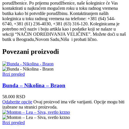
porudžbenice. Po prijemu porudžbenice, naše koleginice će Vas
kontaktirati u najkraćem mogućem roku u toku radnog vremena
butika kako bi potvrdile porudžbinu. Kontaktiranjem naših
koleginica u toku radnog vremena na telefone: +381 (64) 544-
6740, +381 (61) 236-4030, +381 (63) 316-120. Koleginicama je
potrebno reći naziv i boju artikla kao i podatke koji se nalaze u
sekciji “NAČIN ODREĐIVANJA VELIČINE”. Možete doći u naš
butik u Beogradu,Novom Sadu,Nišu i probati lično.
Povezani proizvodi
Brzi pregled
Bunda – Nikolina – Braon
58.000
RSD
Odaberite opcije
Ovaj proizvod ima više varijanti. Opcije mogu biti
izabrane na stranici proizvoda.
Brzi pregled