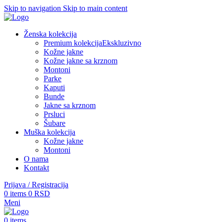
Skip to navigation
Skip to main content
Ženska kolekcija
Premium kolekcija
Ekskluzivno
Kožne jakne
Kožne jakne sa krznom
Montoni
Parke
Kaputi
Bunde
Jakne sa krznom
Prsluci
Šubare
Muška kolekcija
Kožne jakne
Montoni
O nama
Kontakt
Prijava / Registracija
0
items
0
RSD
Meni
0
items