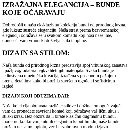
IZRAŽAJNA ELEGANCIJA – BUNDE
KOJE OČARAVAJU
Dobrodošli u našu ekskluzivnu kolekciju bundi od prirodnog krzna,
gde luksuz susreće eleganciju. Naša strast prema bezvremenskoj
eleganciji odražava se u svakom komadu koji nosi naše ime,
donoseći vam vrhunski doživljaj stila i topline.
DIZAJN SA STILOM:
Naša bunda od prirodnog krzna predstavlja spoj vrhunskog zanatsva
i pažljivog odabira najkvalitetnijih materijala. Svaka bunda je
jedinstvena umetnička kreacija, izrađena s posebnom pažnjom
prema detaljima kako bi pružila savršeno ugođen i sofisticiran
izgled.
DIZAJN KOJI ODUZIMA DAH:
Naša kolekcija obuhvata različite stilove i dužine, omogućavajući
vam da pronađete savršeni komad koji odražava vaš lični ukus i
stilski izraz. Bez obzira da li birate klasičnu dugmadnu bundu,
modernu kratku varijantu ili elegantnu kaput-bundu, naše bunde
pružaju ne samo toplotu, već i nezaboravnu modnu izjavu.