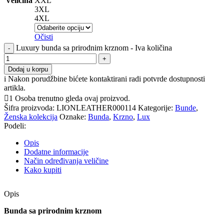
Veličina
XXL
3XL
4XL
Očisti
Luxury bunda sa prirodnim krznom - Iva količina
Dodaj u korpu
i
Nakon porudžbine bićete kontaktirani radi potvrde dostupnosti
artikla.
1
Osoba trenutno gleda ovaj proizvod.
Šifra proizvoda:
LIONLEATHER000114
Kategorije:
Bunde
,
Ženska kolekcija
Oznake:
Bunda
,
Krzno
,
Lux
Podeli:
Opis
Dodatne informacije
Način određivanja veličine
Kako kupiti
Opis
Bunda sa prirodnim krznom