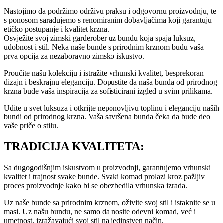
Nastojimo da podržimo održivu praksu i odgovornu proizvodnju, te
s ponosom sarađujemo s renomiranim dobavljačima koji garantuju
etičko postupanje i kvalitet krzna.
Osvježite svoj zimski garderober uz bundu koja spaja luksuz,
udobnost i stil. Neka naše bunde s prirodnim krznom budu vaša
prva opcija za nezaboravno zimsko iskustvo.
Proučite našu kolekciju i istražite vrhunski kvalitet, besprekoran
dizajn i beskrajnu eleganciju. Dopustite da naša bunda od prirodnog
krzna bude vaša inspiracija za sofisticirani izgled u svim prilikama.
Uđite u svet luksuza i otkrijte neponovljivu toplinu i eleganciju naših
bundi od prirodnog krzna. Vaša savršena bunda čeka da bude deo
vaše priče o stilu.
TRADICIJA KVALITETA:
Sa dugogodišnjim iskustvom u proizvodnji, garantujemo vrhunski
kvalitet i trajnost svake bunde. Svaki komad prolazi kroz pažljiv
proces proizvodnje kako bi se obezbedila vrhunska izrada.
Uz naše bunde sa prirodnim krznom, oživite svoj stil i istaknite se u
masi. Uz našu bundu, ne samo da nosite odevni komad, već i
umetnost, izražavajući svoj stil na jedinstven način.