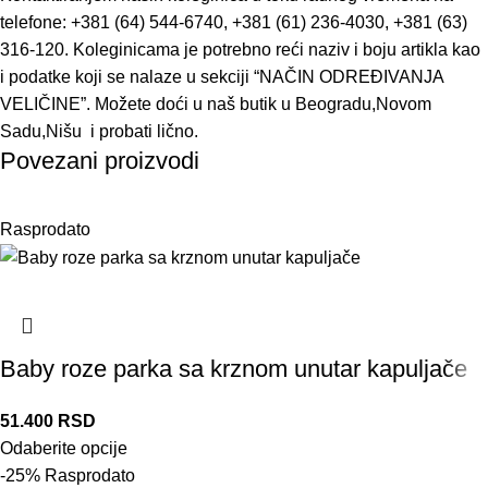
telefone: +381 (64) 544-6740, +381 (61) 236-4030, +381 (63)
316-120. Koleginicama je potrebno reći naziv i boju artikla kao
i podatke koji se nalaze u sekciji “NAČIN ODREĐIVANJA
VELIČINE”. Možete doći u naš butik u Beogradu,Novom
Sadu,Nišu i probati lično.
Povezani proizvodi
Rasprodato
Baby roze parka sa krznom unutar kapuljače
51.400
RSD
Odaberite opcije
-25%
Rasprodato