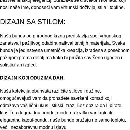
bezvremenskoj eleganciji odražava se u svakom komadu koji
nosi naše ime, donoseći vam vrhunski doživljaj stila i topline.
DIZAJN SA STILOM:
Naša bunda od prirodnog krzna predstavlja spoj vrhunskog
zanatsva i pažljivog odabira najkvalitetnijih materijala. Svaka
bunda je jedinstvena umetnička kreacija, izrađena s posebnom
pažnjom prema detaljima kako bi pružila savršeno ugođen i
sofisticiran izgled.
DIZAJN KOJI ODUZIMA DAH:
Naša kolekcija obuhvata različite stilove i dužine,
omogućavajući vam da pronađete savršeni komad koji
odražava vaš lični ukus i stilski izraz. Bez obzira da li birate
klasičnu dugmadnu bundu, modernu kratku varijantu ili
elegantnu kaput-bundu, naše bunde pružaju ne samo toplotu,
već i nezaboravnu modnu izjavu.