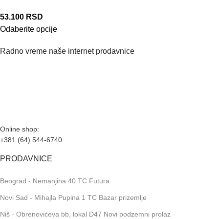
53.100
RSD
Odaberite opcije
Radno vreme naše internet prodavnice
Naše radno vreme je svih 7 dana u nedelji od 00-24h. U tom
periodu možete vršiti porudžbine putem sajta, dok nas na
telefone možete kontaktirati svakog radnog dana u periodu
radnog vremena lokala.
Online shop:
+381 (64) 544-6740
PRODAVNICE
Beograd - Nemanjina 40 TC Futura
Novi Sad - Mihajla Pupina 1 TC Bazar prizemlje
Niš - Obrenovićeva bb, lokal D47 Novi podzemni prolaz