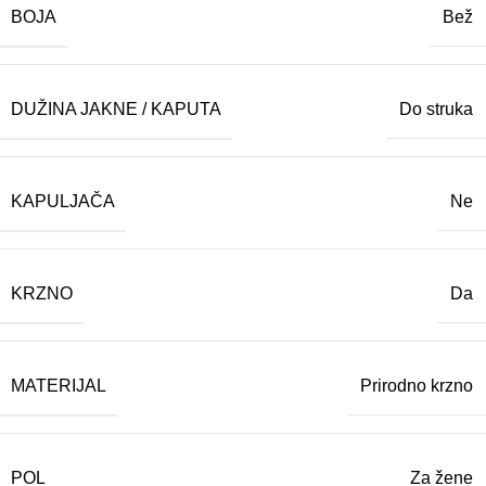
BOJA
Bež
DUŽINA JAKNE / KAPUTA
Do struka
KAPULJAČA
Ne
KRZNO
Da
MATERIJAL
Prirodno krzno
POL
Za žene