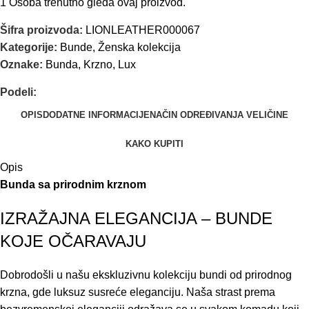
1
Osoba trenutno gleda ovaj proizvod.
Šifra proizvoda:
LIONLEATHER000067
Kategorije:
Bunde
,
Ženska kolekcija
Oznake:
Bunda
,
Krzno
,
Lux
Podeli:
OPIS
DODATNE INFORMACIJE
NAČIN ODREĐIVANJA VELIČINE
KAKO KUPITI
Opis
Bunda sa prirodnim krznom
IZRAŽAJNA ELEGANCIJA – BUNDE
KOJE OČARAVAJU
Dobrodošli u našu ekskluzivnu kolekciju bundi od prirodnog
krzna, gde luksuz susreće eleganciju. Naša strast prema