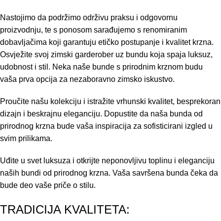
Nastojimo da podržimo održivu praksu i odgovornu
proizvodnju, te s ponosom sarađujemo s renomiranim
dobavljačima koji garantuju etičko postupanje i kvalitet krzna.
Osvježite svoj zimski garderober uz bundu koja spaja luksuz,
udobnost i stil. Neka naše bunde s prirodnim krznom budu
vaša prva opcija za nezaboravno zimsko iskustvo.
Proučite našu kolekciju i istražite vrhunski kvalitet, besprekoran
dizajn i beskrajnu eleganciju. Dopustite da naša bunda od
prirodnog krzna bude vaša inspiracija za sofisticirani izgled u
svim prilikama.
Uđite u svet luksuza i otkrijte neponovljivu toplinu i eleganciju
naših bundi od prirodnog krzna. Vaša savršena bunda čeka da
bude deo vaše priče o stilu.
TRADICIJA KVALITETA: