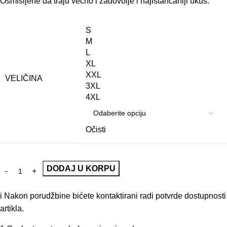
Osmišljene da traju večno i zadovolje i najistančaniji ukus.
S
M
L
XL
XXL
VELIČINA
3XL
4XL
Očisti
DODAJ U KORPU
i
Nakon porudžbine bićete kontaktirani radi potvrde dostupnosti
artikla.