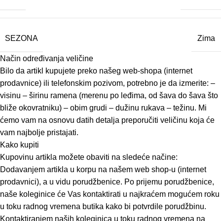
SEZONA
Zima
Način određivanja veličine
Bilo da artikl kupujete preko našeg web-shopa (internet
prodavnice) ili telefonskim pozivom, potrebno je da izmerite: –
visinu – širinu ramena (merenu po leđima, od šava do šava što
bliže okovratniku) – obim grudi – dužinu rukava – težinu. Mi
ćemo vam na osnovu datih detalja preporučiti veličinu koja će
vam najbolje pristajati.
Kako kupiti
Kupovinu artikla možete obaviti na sledeće načine:
Dodavanjem artikla u korpu na našem web shop-u (internet
prodavnici), a u vidu porudžbenice. Po prijemu porudžbenice,
naše koleginice će Vas kontaktirati u najkraćem mogućem roku
u toku radnog vremena butika kako bi potvrdile porudžbinu.
Kontaktiranjem naših koleginica u toku radnog vremena na