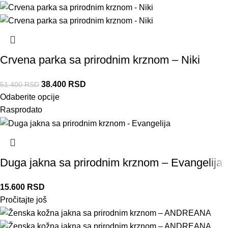
Crvena parka sa prirodnim krznom – Niki
38.400
RSD
51.400
RSD
Odaberite opcije
Rasprodato
Duga jakna sa prirodnim krznom – Evangelija
15.600
RSD
Pročitajte još