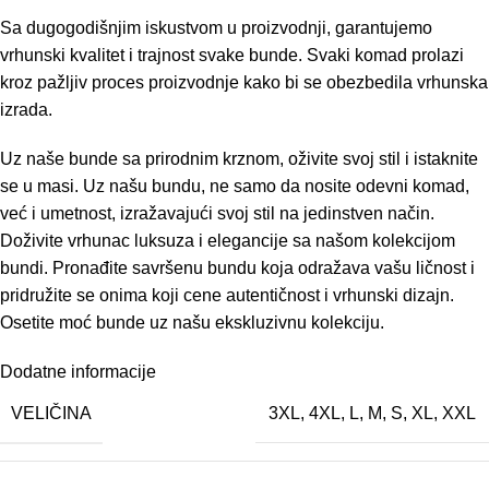
Sa dugogodišnjim iskustvom u proizvodnji, garantujemo
vrhunski kvalitet i trajnost svake bunde. Svaki komad prolazi
kroz pažljiv proces proizvodnje kako bi se obezbedila vrhunska
izrada.
Uz naše bunde sa prirodnim krznom, oživite svoj stil i istaknite
se u masi. Uz našu bundu, ne samo da nosite odevni komad,
već i umetnost, izražavajući svoj stil na jedinstven način.
Doživite vrhunac luksuza i elegancije sa našom kolekcijom
bundi. Pronađite savršenu bundu koja odražava vašu ličnost i
pridružite se onima koji cene autentičnost i vrhunski dizajn.
Osetite moć bunde uz našu ekskluzivnu kolekciju.
Dodatne informacije
VELIČINA
3XL
,
4XL
,
L
,
M
,
S
,
XL
,
XXL