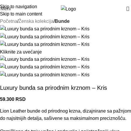
Skip to navigation
Meni
Skip to main content
Početna
Ženska kolekcija
Bunde
Kliknite za uvećanje
Luxury bunda sa prirodnim krznom – Kris
59.300
RSD
Lion Leather bunde od prirodnog krzna, dizajnirane sa pažnjom
do najsitnijih detalja, sašivene sa maksimalnom preciznošću.