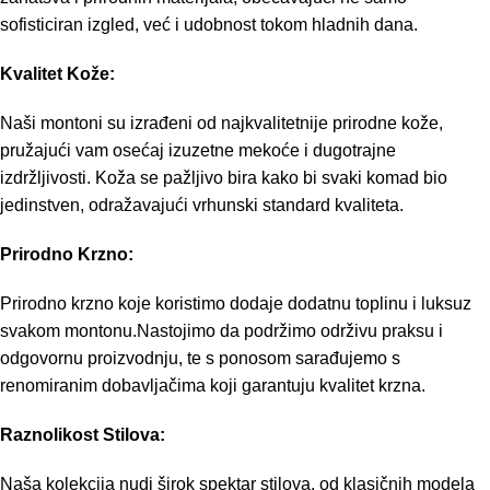
sofisticiran izgled, već i udobnost tokom hladnih dana.
Kvalitet Kože:
Naši montoni su izrađeni od najkvalitetnije prirodne kože,
pružajući vam osećaj izuzetne mekoće i dugotrajne
izdržljivosti. Koža se pažljivo bira kako bi svaki komad bio
jedinstven, odražavajući vrhunski standard kvaliteta.
Prirodno Krzno:
Prirodno krzno koje koristimo dodaje dodatnu toplinu i luksuz
svakom montonu.Nastojimo da podržimo održivu praksu i
odgovornu proizvodnju, te s ponosom sarađujemo s
renomiranim dobavljačima koji garantuju kvalitet krzna.
Raznolikost Stilova:
Naša kolekcija nudi širok spektar stilova, od klasičnih modela