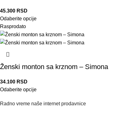
45.300
RSD
Odaberite opcije
Rasprodato
Ženski monton sa krznom – Simona
34.100
RSD
Odaberite opcije
Radno vreme naše internet prodavnice
Naše radno vreme je svih 7 dana u nedelji od 00-24h. U tom
periodu možete vršiti porudžbine putem sajta, dok nas na
telefone možete kontaktirati svakog radnog dana u periodu
radnog vremena lokala.