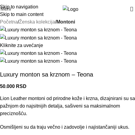
Skip to navigation
Meni
Skip to main content
Početna
Ženska kolekcija
Montoni
Kliknite za uvećanje
Luxury monton sa krznom – Teona
50.000
RSD
Lion Leather montoni od prirodne kože i krzna, dizajnirani su sa
pažnjom do najsitnijih detalja, sašiveni sa maksimalnom
preciznošću.
Osmišljeni su da traju večno i zadovolje i najistančaniji ukus.