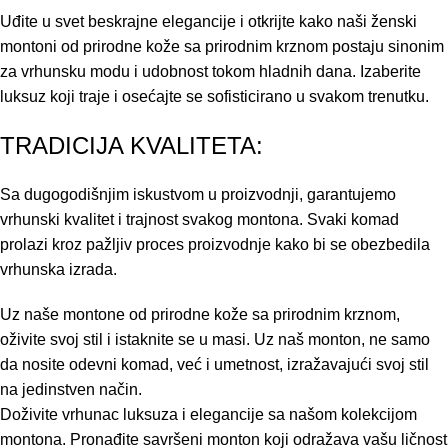
Uđite u svet beskrajne elegancije i otkrijte kako naši ženski
montoni od prirodne kože sa prirodnim krznom postaju sinonim
za vrhunsku modu i udobnost tokom hladnih dana. Izaberite
luksuz koji traje i osećajte se sofisticirano u svakom trenutku.
TRADICIJA KVALITETA:
Sa dugogodišnjim iskustvom u proizvodnji, garantujemo
vrhunski kvalitet i trajnost svakog montona. Svaki komad
prolazi kroz pažljiv proces proizvodnje kako bi se obezbedila
vrhunska izrada.
Uz naše montone od prirodne kože sa prirodnim krznom,
oživite svoj stil i istaknite se u masi. Uz naš monton, ne samo
da nosite odevni komad, već i umetnost, izražavajući svoj stil
na jedinstven način.
Doživite vrhunac luksuza i elegancije sa našom kolekcijom
montona. Pronađite savršeni monton koji odražava vašu ličnost