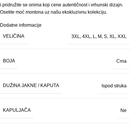
i pridružite se onima koji cene autentičnost i vrhunski dizajn.
Osetite moć montona uz našu ekskluzivnu kolekciju.
Dodatne informacije
VELIČINA
3XL
,
4XL
,
L
,
M
,
S
,
XL
,
XXL
BOJA
Crna
DUŽINA JAKNE / KAPUTA
Ispod struka
KAPULJAČA
Ne