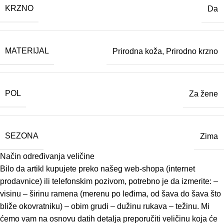
KRZNO
Da
MATERIJAL
Prirodna koža
,
Prirodno krzno
POL
Za žene
SEZONA
Zima
Način određivanja veličine
Bilo da artikl kupujete preko našeg web-shopa (internet
prodavnice) ili telefonskim pozivom, potrebno je da izmerite: –
visinu – širinu ramena (merenu po leđima, od šava do šava što
bliže okovratniku) – obim grudi – dužinu rukava – težinu. Mi
ćemo vam na osnovu datih detalja preporučiti veličinu koja će