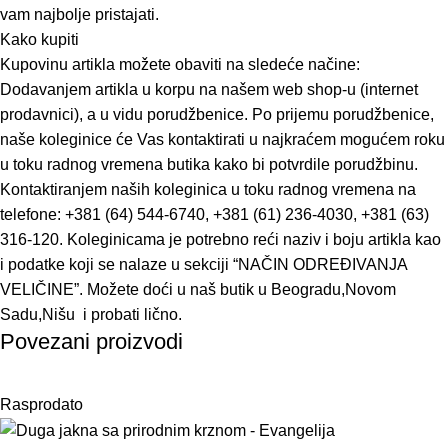
vam najbolje pristajati.
Kako kupiti
Kupovinu artikla možete obaviti na sledeće načine:
Dodavanjem artikla u korpu na našem web shop-u (internet
prodavnici), a u vidu porudžbenice. Po prijemu porudžbenice,
naše koleginice će Vas kontaktirati u najkraćem mogućem roku
u toku radnog vremena butika kako bi potvrdile porudžbinu.
Kontaktiranjem naših koleginica u toku radnog vremena na
telefone: +381 (64) 544-6740, +381 (61) 236-4030, +381 (63)
316-120. Koleginicama je potrebno reći naziv i boju artikla kao
i podatke koji se nalaze u sekciji “NAČIN ODREĐIVANJA
VELIČINE”. Možete doći u naš butik u Beogradu,Novom
Sadu,Nišu i probati lično.
Povezani proizvodi
Rasprodato