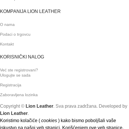
KOMPANIJA LION LEATHER
O nama
Podaci o trgovcu
Kontakt
KORISNIČKI NALOG
Već ste registrovani?
Ulogujte se sada
Registracija
Zaboravljena lozinka
Copyright ©
Lion Leather
. Sva prava zadržana. Developed by
Lion Leather
.
Koristimo kolačiće (
cookies
) kako bismo poboljšali vaše
iskustvo na našoj veb stranici. Korišćenjem ove veb stranice,