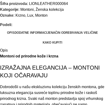
Šifra proizvoda:
LIONLEATHER000064
Kategorije:
Montoni
,
Ženska kolekcija
Oznake:
Krzno
,
Lux
,
Monton
Podeli:
OPIS
DODATNE INFORMACIJE
NAČIN ODREĐIVANJA VELIČINE
KAKO KUPITI
Opis
Montoni od prirodne kože i krzna
IZRAŽAJNA ELEGANCIJA – MONTONI
KOJI OČARAVAJU
Dobrodošli u našu ekskluzivnu kolekciju ženskih montona, gde
luksuzna elegancija susreće toplinu prirodne kože i raskoš
prirodnog krzna. Svaki naš monton predstavlja spoj vrhunskog
zanatsva i prirodnih materijala, obećavajući ne samo