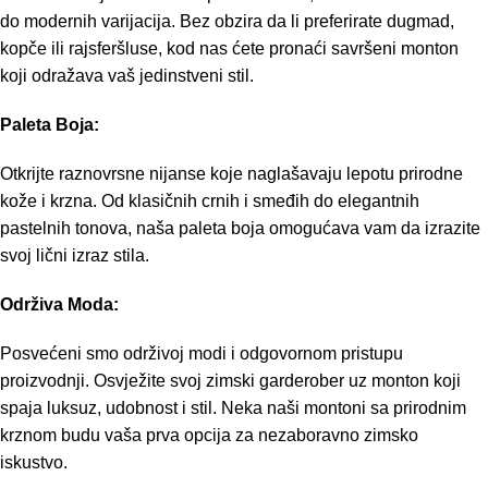
do modernih varijacija. Bez obzira da li preferirate dugmad,
kopče ili rajsferšluse, kod nas ćete pronaći savršeni monton
koji odražava vaš jedinstveni stil.
Paleta Boja:
Otkrijte raznovrsne nijanse koje naglašavaju lepotu prirodne
kože i krzna. Od klasičnih crnih i smeđih do elegantnih
pastelnih tonova, naša paleta boja omogućava vam da izrazite
svoj lični izraz stila.
Održiva Moda:
Posvećeni smo održivoj modi i odgovornom pristupu
proizvodnji. Osvježite svoj zimski garderober uz monton koji
spaja luksuz, udobnost i stil. Neka naši montoni sa prirodnim
krznom budu vaša prva opcija za nezaboravno zimsko
iskustvo.