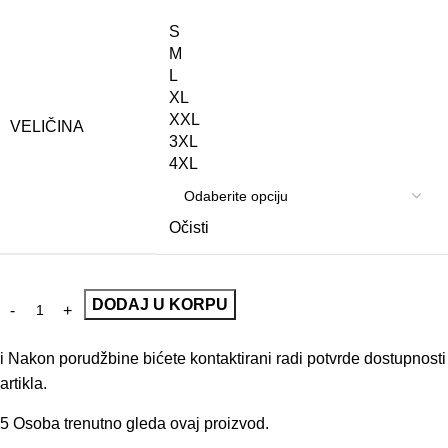
S
M
L
XL
XXL
VELIČINA
3XL
4XL
Očisti
DODAJ U KORPU
i
Nakon porudžbine bićete kontaktirani radi potvrde dostupnosti
artikla.
5
Osoba trenutno gleda ovaj proizvod.