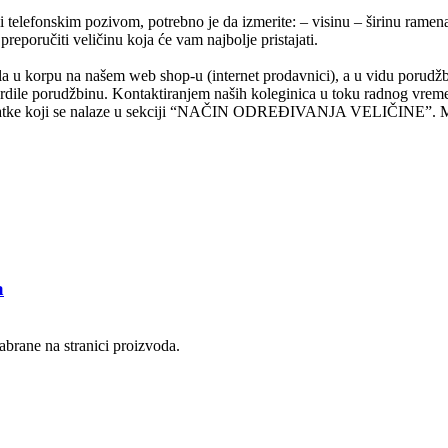
li telefonskim pozivom, potrebno je da izmerite: – visinu – širinu rame
eporučiti veličinu koja će vam najbolje pristajati.
a u korpu na našem web shop-u (internet prodavnici), a u vidu porudžb
dile porudžbinu. Kontaktiranjem naših koleginica u toku radnog vrem
i podatke koji se nalaze u sekciji “NAČIN ODREĐIVANJA VELIČINE”. M
a
abrane na stranici proizvoda.