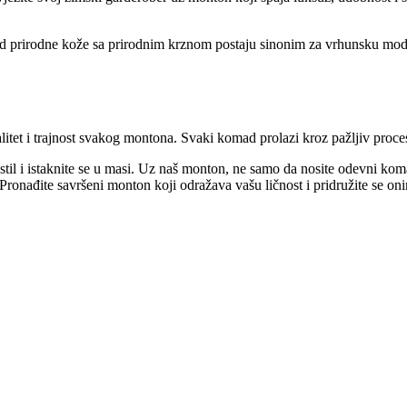
 od prirodne kože sa prirodnim krznom postaju sinonim za vrhunsku modu 
tet i trajnost svakog montona. Svaki komad prolazi kroz pažljiv proce
il i istaknite se u masi. Uz naš monton, ne samo da nosite odevni komad,
ronađite savršeni monton koji odražava vašu ličnost i pridružite se oni