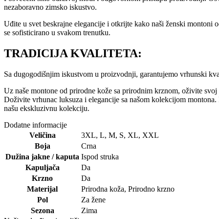
nezaboravno zimsko iskustvo.
Uđite u svet beskrajne elegancije i otkrijte kako naši ženski montoni
se sofisticirano u svakom trenutku.
TRADICIJA KVALITETA:
Sa dugogodišnjim iskustvom u proizvodnji, garantujemo vrhunski kvali
Uz naše montone od prirodne kože sa prirodnim krznom, oživite svoj st
Doživite vrhunac luksuza i elegancije sa našom kolekcijom montona. P
našu ekskluzivnu kolekciju.
Dodatne informacije
Veličina
3XL
,
L
,
M
,
S
,
XL
,
XXL
Boja
Crna
Dužina jakne / kaputa
Ispod struka
Kapuljača
Da
Krzno
Da
Materijal
Prirodna koža
,
Prirodno krzno
Pol
Za žene
Sezona
Zima