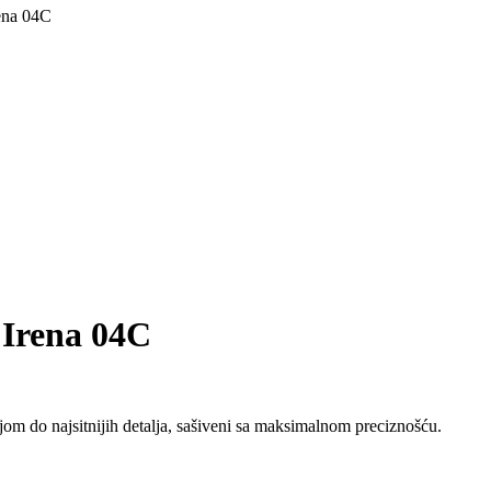
ena 04C
 Irena 04C
jom do najsitnijih detalja, sašiveni sa maksimalnom preciznošću.