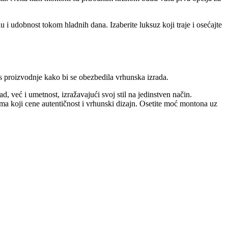
i udobnost tokom hladnih dana. Izaberite luksuz koji traje i osećajte
s proizvodnje kako bi se obezbedila vrhunska izrada.
 već i umetnost, izražavajući svoj stil na jedinstven način.
ma koji cene autentičnost i vrhunski dizajn. Osetite moć montona uz