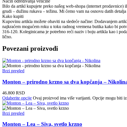
Način određivanja veličine
Bilo da artikl kupujete preko našeg web-shopa (internet prodavnice) i
grudi – dužinu rukava – težinu. Mi ćemo vam na osnovu datih detalja pr
Kako kupiti
Kupovinu artikla možete obaviti na sledeće načine: Dodavanjem artikl
najkraćem mogućem roku u toku radnog vremena butika kako bi potvr
316-120. Koleginicama je potrebno reći naziv i boju artikla kao 
lično.
Povezani proizvodi
Brzi pregled
Monton – prirodno krzno sa dva kopčanja – Nikolin
46.800
RSD
Odaberite opcije
Ovaj proizvod ima više varijanti. Opcije mogu biti iz
Brzi pregled
Monton – Lea – Siva, svetlo krzno