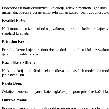
Dobrodošli u našu ekskluzivnu kolekciju ženskih montona, gde luksuzn
materijala, obećavajući ne samo sofisticiran izgled, već i udobnost t
Kvalitet Kože:
Naši montoni su izrađeni od najkvalitetnije prirodne kože, pružajući 
standard kvaliteta.
Prirodno Krzno:
Prirodno krzno koje koristimo dodaje dodatnu toplinu i luksuz svak
garantuju kvalitet krzna.
Raznolikost Stilova:
Naša kolekcija nudi širok spektar stilova, od klasičnih modela do mode
jedinstveni stil.
Paleta Boja:
Otkrijte raznovrsne nijanse koje naglašavaju lepotu prirodne kože i kr
Održiva Moda:
Posvećeni smo održivoj modi i odgovornom pristupu proizvodnji. Osvj