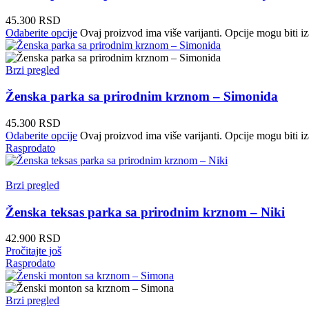
45.300
RSD
Odaberite opcije
Ovaj proizvod ima više varijanti. Opcije mogu biti iz
Brzi pregled
Ženska parka sa prirodnim krznom – Simonida
45.300
RSD
Odaberite opcije
Ovaj proizvod ima više varijanti. Opcije mogu biti iz
Rasprodato
Brzi pregled
Ženska teksas parka sa prirodnim krznom – Niki
42.900
RSD
Pročitajte još
Rasprodato
Brzi pregled