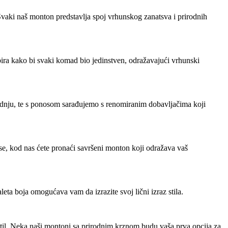
Svaki naš monton predstavlja spoj vrhunskog zanatsva i prirodnih
 bira kako bi svaki komad bio jedinstven, odražavajući vrhunski
dnju, te s ponosom sarađujemo s renomiranim dobavljačima koji
luse, kod nas ćete pronaći savršeni monton koji odražava vaš
eta boja omogućava vam da izrazite svoj lični izraz stila.
til. Neka naši montoni sa prirodnim krznom budu vaša prva opcija za