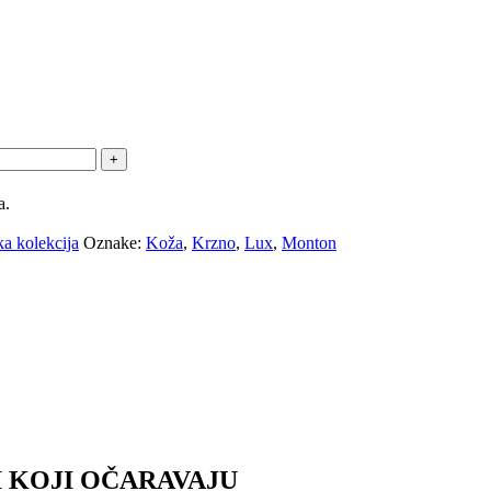
a.
a kolekcija
Oznake:
Koža
,
Krzno
,
Lux
,
Monton
 KOJI OČARAVAJU