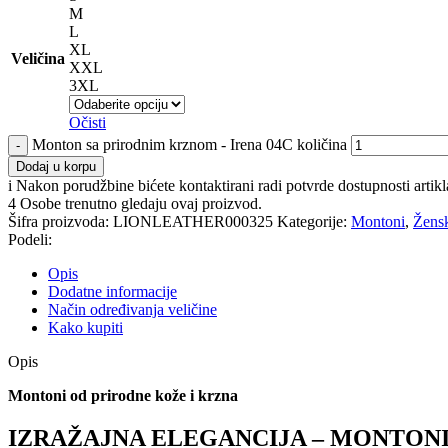
M
L
XL
Veličina
XXL
3XL
Očisti
Monton sa prirodnim krznom - Irena 04C količina
Dodaj u korpu
i
Nakon porudžbine bićete kontaktirani radi potvrde dostupnosti artikl
4
Osobe trenutno gledaju ovaj proizvod.
Šifra proizvoda:
LIONLEATHER000325
Kategorije:
Montoni
,
Žensk
Podeli:
Opis
Dodatne informacije
Način određivanja veličine
Kako kupiti
Opis
Montoni od prirodne kože i krzna
IZRAŽAJNA ELEGANCIJA – MONTONI