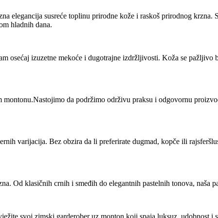
a elegancija susreće toplinu prirodne kože i raskoš prirodnog krzna. 
okom hladnih dana.
vam osećaj izuzetne mekoće i dugotrajne izdržljivosti. Koža se pažljivo
om montonu.Nastojimo da podržimo održivu praksu i odgovornu proizvo
rnih varijacija. Bez obzira da li preferirate dugmad, kopče ili rajsferš
zna. Od klasičnih crnih i smeđih do elegantnih pastelnih tonova, naša pal
ežite svoj zimski garderober uz monton koji spaja luksuz, udobnost i s