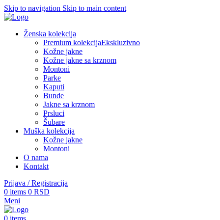
Skip to navigation
Skip to main content
Ženska kolekcija
Premium kolekcija
Ekskluzivno
Kožne jakne
Kožne jakne sa krznom
Montoni
Parke
Kaputi
Bunde
Jakne sa krznom
Prsluci
Šubare
Muška kolekcija
Kožne jakne
Montoni
O nama
Kontakt
Prijava / Registracija
0
items
0
RSD
Meni
0
items