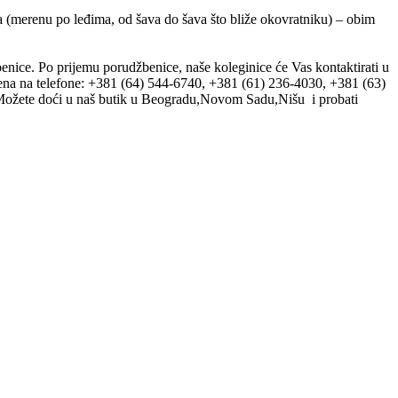
na (merenu po leđima, od šava do šava što bliže okovratniku) – obim
enice. Po prijemu porudžbenice, naše koleginice će Vas kontaktirati u
ena na telefone: +381 (64) 544-6740, +381 (61) 236-4030, +381 (63)
ožete doći u naš butik u Beogradu,Novom Sadu,Nišu i probati