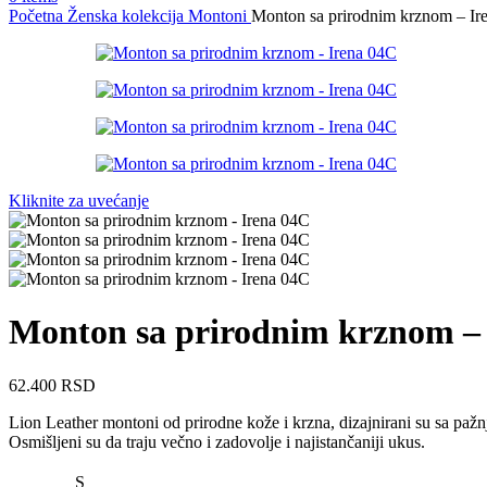
Početna
Ženska kolekcija
Montoni
Monton sa prirodnim krznom – Ir
Kliknite za uvećanje
Monton sa prirodnim krznom –
62.400
RSD
Lion Leather montoni od prirodne kože i krzna, dizajnirani su sa pažn
Osmišljeni su da traju večno i zadovolje i najistančaniji ukus.
S