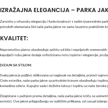
IZRAŽAJNA ELEGANCIJA – PARKA J
Zaronite u vrhunsku eleganciju i funkcionalnost s našim izvanrednim pa
prirodnih elemenata čini naše parka jakne ne samo izuzetno praktičnim 
KVALITET:
Nepromočivo platno obezbeđuje zaštitu od kiše i neprijatnih vremenskih u
kapuljači i rubu jakne dodaje sofisticiranu notu toplote i elegancije, pruža
DIZAJN SA STILOM:
Svaka jakna je pažljivo oblikovana uz naglasak na detaljima, prateći najn
Osim estetike, naše parke jakne sa prirodnim krznom obezbeđuju toplinu, č
komadima odeće. Kupujte sada i doživite luksuz i toplinu uz naše ženske 
Dizajnirane s pažnjom prema detaljima, naše parka jakne ističu se asime
estetici. Ove jakne prilagođavaju se različitim prilikama, od casual izdanja