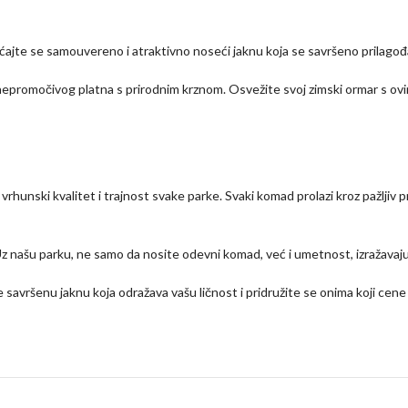
sećajte se samouvereno i atraktivno noseći jaknu koja se savršeno prilago
od nepromočivog platna s prirodnim krznom. Osvežite svoj zimski ormar s
rhunski kvalitet i trajnost svake parke. Svaki komad prolazi kroz pažljiv
 Uz našu parku, ne samo da nosite odevni komad, već i umetnost, izražavajuć
e savršenu jaknu koja odražava vašu ličnost i pridružite se onima koji cen