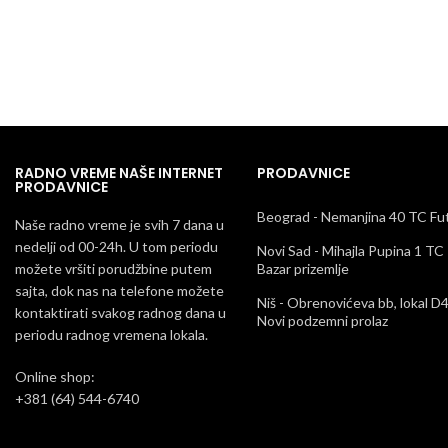
RADNO VREME NAŠE INTERNET
PRODAVNICE
PRODAVNICE
Beograd - Nemanjina 40 TC Fu
Naše radno vreme je svih 7 dana u
nedelji od 00-24h. U tom periodu
Novi Sad - Mihajla Pupina 1 TC
možete vršiti porudžbine putem
Bazar prizemlje
sajta, dok nas na telefone možete
Niš - Obrenovićeva bb, lokal D
kontaktirati svakog radnog dana u
Novi podzemni prolaz
periodu radnog vremena lokala.
Online shop:
+381 (64) 544-6740