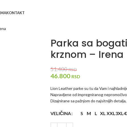
AMA
KONTAKT
rena
Parka sa bogat
krznom – Irena
51.400
RSD
46.800
RSD
Lion Leather parke su tu da Vam i najhladnij
Napravljene od impregniranog nepromočivog 
Dizajnirane sa pažnjom do najsitnijih detalja,
VELIČINA
S
M
L
XL
XXL
3XL
4