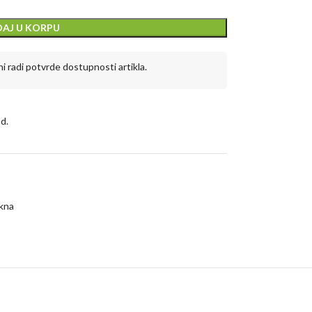
AJ U KORPU
 radi potvrde dostupnosti artikla.
d.
akna