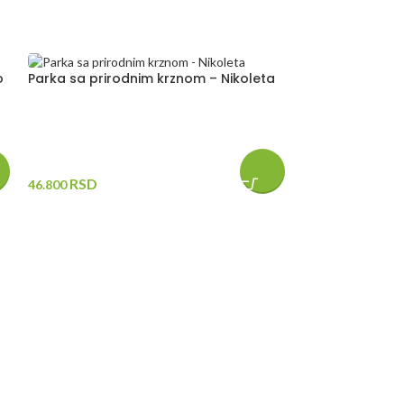
o
Parka sa prirodnim krznom – Nikoleta
RSD
46.800
Ženska parka s
Klaudija