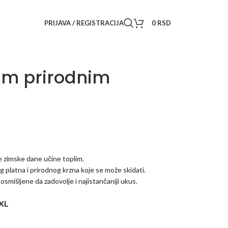
PRIJAVA / REGISTRACIJA
0
RSD
im prirodnim
e zimske dane učine toplim.
platna i prirodnog krzna koje se može skidati.
 osmišljene da zadovolje i najistančaniji ukus.
XL