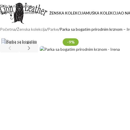
Skip to navigation
Skip to main content
ŽENSKA KOLEKCIJA
MUŠKA KOLEKCIJA
O N
Početna
Ženska kolekcija
Parke
Parka sa bogatim prirodnim krznom – I
-9%