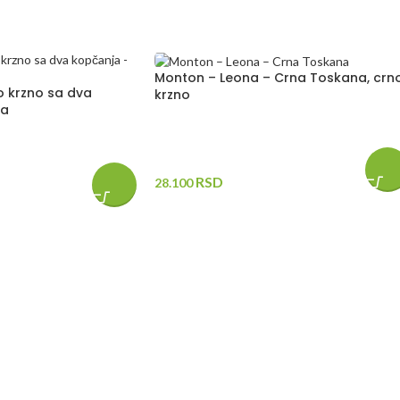
Monton – Leona – Crna Toskana, crn
o krzno sa dva
krzno
na
RSD
28.100