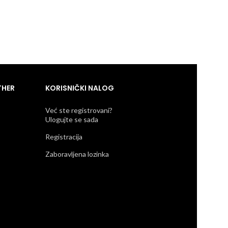
RSD
45.300
THER
KORISNIČKI NALOG
Već ste registrovani?
Ulogujte se sada
Registracija
Zaboravljena lozinka