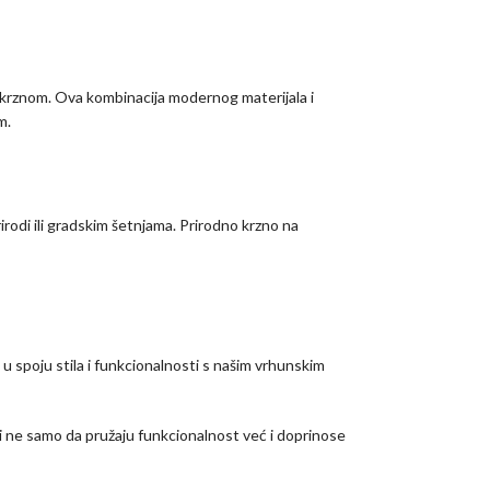
krznom. Ova kombinacija modernog materijala i
m.
rodi ili gradskim šetnjama. Prirodno krzno na
u spoju stila i funkcionalnosti s našim vrhunskim
i ne samo da pružaju funkcionalnost već i doprinose