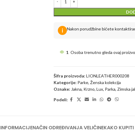
DOD
Nakon porudžbine bićete kontaktirani
i
1
Osoba trenutno gleda ovaj proizvo
Šifra proizvoda:
LIONLEATHER000208
Kategorije:
Parke
,
Ženska kolekcija
Oznake:
Jakna
,
Krzno
,
Lux
,
Parka
,
Zimska j
Podeli:
INFORMACIJE
NAČIN ODREĐIVANJA VELIČINE
KAKO KUPITI