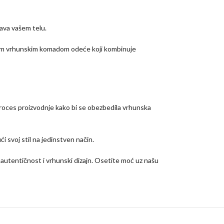
đava vašem telu.
 ovim vrhunskim komadom odeće koji kombinuje
 proces proizvodnje kako bi se obezbedila vrhunska
i svoj stil na jedinstven način.
e autentičnost i vrhunski dizajn. Osetite moć uz našu