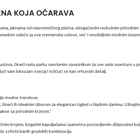
AKNA KOJA OČARAVA
rkama, jaknama od nepromočivog platna, obogaćenim raskošnim prirodnim 
komadom odeće za sve vremenske uslove, već i neodoljivim modnim izrazo
slova, čineći našu parku savršenim saveznikom za sve vaše avanture u pri
jući vam luksuzan osećaj i ističući se kao vrhunski detalj.
ovije modne trendove.
ineći ih idealnim izborom za elegantan izgled u hladnim danima. Uživajte 
jakne sa prirodnim krznom.“
tričnim krojem, bogatim kapuljačama i pametno postavljenim džepovima koj
 do sofisticiranih gradskih kombinacija.