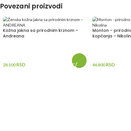
Povezani proizvodi
Kožna jakna sa prirodnim krznom –
Monton – prirodn
Andreana
kopčanja – Nikoli
RSD
RSD
28.100
46.800