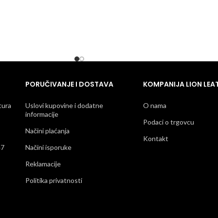
PORUČIVANJE I DOSTAVA
KOMPANIJA LION LEA
tura
Uslovi kupovine i dodatne
O nama
informacije
Podaci o trgovcu
Načini plaćanja
Kontakt
47
Načini isporuke
Reklamacije
Politika privatnosti