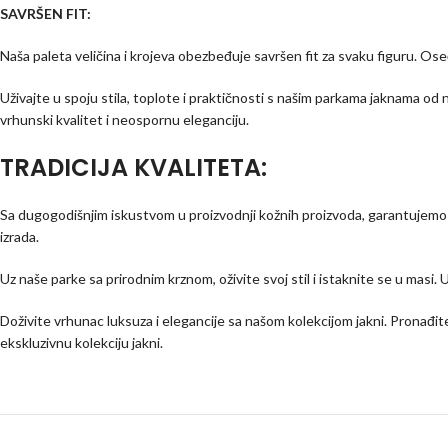
SAVRŠEN FIT:
Naša paleta veličina i krojeva obezbeđuje savršen fit za svaku figuru. O
Uživajte u spoju stila, toplote i praktičnosti s našim parkama jaknama 
vrhunski kvalitet i neospornu eleganciju.
TRADICIJA KVALITETA:
Sa dugogodišnjim iskustvom u proizvodnji kožnih proizvoda, garantujemo v
izrada.
Uz naše parke sa prirodnim krznom, oživite svoj stil i istaknite se u masi.
Doživite vrhunac luksuza i elegancije sa našom kolekcijom jakni. Pronađit
ekskluzivnu kolekciju jakni.