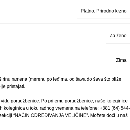
Platno
,
Prirodno krzno
Za žene
Zima
– širinu ramena (merenu po leđima, od šava do šava što bliže
e pristajati.
u vidu porudžbenice. Po prijemu porudžbenice, naše koleginice
h koleginica u toku radnog vremena na telefone: +381 (64) 544-
ze u sekciji “NAČIN ODREĐIVANJA VELIČINE”. Možete doći u naš