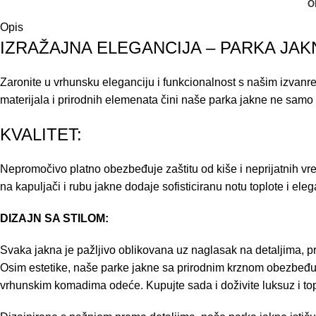
O
Opis
IZRAŽAJNA ELEGANCIJA – PARKA JA
Zaronite u vrhunsku eleganciju i funkcionalnost s našim izv
materijala i prirodnih elemenata čini naše parka jakne ne sa
KVALITET:
Nepromočivo platno obezbeđuje zaštitu od kiše i neprijatnih vr
na kapuljači i rubu jakne dodaje sofisticiranu notu toplote i ele
DIZAJN SA STILOM:
Svaka jakna je pažljivo oblikovana uz naglasak na detaljima, p
Osim estetike, naše parke jakne sa prirodnim krznom obezbeđuju 
vrhunskim komadima odeće. Kupujte sada i doživite luksuz i to