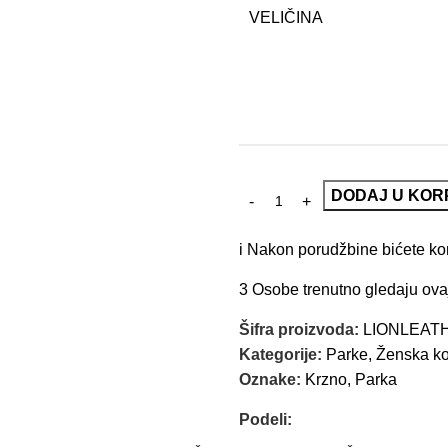
VELIČINA
DODAJ U KOR
i
Nakon porudžbine bićete kont
3
Osobe trenutno gledaju ova
Šifra proizvoda:
LIONLEAT
Kategorije:
Parke
,
Ženska ko
Oznake:
Krzno
,
Parka
Podeli: