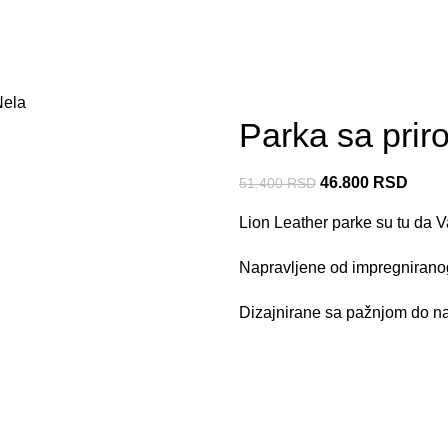
Nela
Parka sa prir
46.800
RSD
51.400
RSD
Lion Leather parke su tu da V
Napravljene od impregniranog
Dizajnirane sa pažnjom do najs