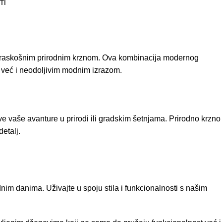
TI
m raskošnim prirodnim krznom. Ova kombinacija modernog
 već i neodoljivim modnim izrazom.
 vaše avanture u prirodi ili gradskim šetnjama. Prirodno krzno
detalj.
im danima. Uživajte u spoju stila i funkcionalnosti s našim