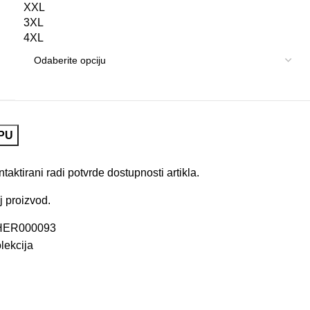
XXL
3XL
4XL
PU
aktirani radi potvrde dostupnosti artikla.
j proizvod.
HER000093
lekcija