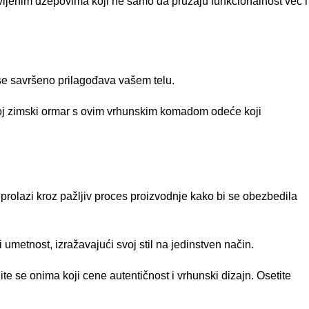
vljenim džepovima koji ne samo da pružaju funkcionalnost već i
 se savršeno prilagođava vašem telu.
svoj zimski ormar s ovim vrhunskim komadom odeće koji
prolazi kroz pažljiv proces proizvodnje kako bi se obezbedila
umetnost, izražavajući svoj stil na jedinstven način.
te se onima koji cene autentičnost i vrhunski dizajn. Osetite