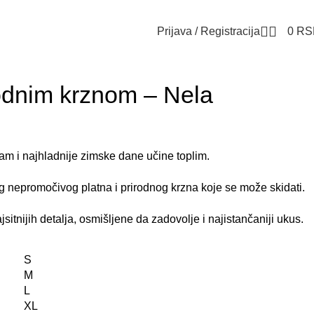
Prijava / Registracija
0
RS
odnim krznom – Nela
am i najhladnije zimske dane učine toplim.
 nepromočivog platna i prirodnog krzna koje se može skidati.
itnijih detalja, osmišljene da zadovolje i najistančaniji ukus.
S
M
L
XL