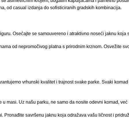
u se asimetričnim krojem, bogatim kapuljačama i pametno posta
ama, od casual izdanja do sofisticiranih gradskih kombinacija.
 figuru. Osećajte se samouvereno i atraktivno noseći jaknu koja
a jaknama od nepromočivog platna s prirodnim krznom. Osvežite 
antujemo vrhunski kvalitet i trajnost svake parke. Svaki komad 
 se u masi. Uz našu parku, ne samo da nosite odevni komad, već i 
. Pronađite savršenu jaknu koja odražava vašu ličnost i pridruži