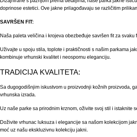
Dizajnirane s pažnjom prema detaljima, naše parka jakne istič
doprinose estetici. Ove jakne prilagođavaju se različitim prilik
SAVRŠEN FIT:
Naša paleta veličina i krojeva obezbeđuje savršen fit za svaku
Uživajte u spoju stila, toplote i praktičnosti s našim parkam
kombinuje vrhunski kvalitet i neospornu eleganciju.
TRADICIJA KVALITETA:
Sa dugogodišnjim iskustvom u proizvodnji kožnih proizvoda, gar
vrhunska izrada.
Uz naše parke sa prirodnim krznom, oživite svoj stil i istaknite
Doživite vrhunac luksuza i elegancije sa našom kolekcijom jakni
moć uz našu ekskluzivnu kolekciju jakni.