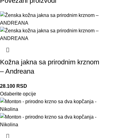
Povezani proizvodi
Kožna jakna sa prirodnim krznom
– Andreana
28.100
RSD
Odaberite opcije