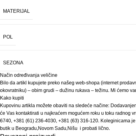
MATERIJAL
POL
SEZONA
Način određivanja veličine
Bilo da artikl kupujete preko našeg web-shopa (internet prodavn
okovratniku) – obim grudi – dužinu rukava – težinu. Mi ćemo vam 
Kako kupiti
Kupovinu artikla možete obaviti na sledeće načine: Dodavanjem
će Vas kontaktirati u najkraćem mogućem roku u toku radnog vr
6740, +381 (61) 236-4030, +381 (63) 316-120. Koleginicama je 
butik u Beogradu,Novom Sadu,Nišu i probati lično.