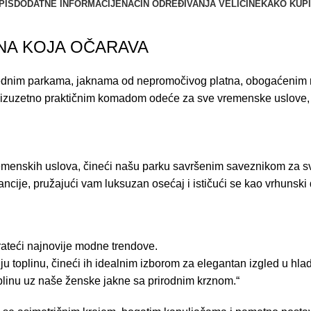
PIS
DODATNE INFORMACIJE
NAČIN ODREĐIVANJA VELIČINE
KAKO KUPI
KNA KOJA OČARAVA
anrednim parkama, jaknama od nepromočivog platna, obogaćeni
mo izuzetno praktičnim komadom odeće za sve vremenske uslove,
emenskih uslova, čineći našu parku savršenim saveznikom za sve
gancije, pružajući vam luksuzan osećaj i ističući se kao vrhunski 
rateći najnovije modne trendove.
toplinu, čineći ih idealnim izborom za elegantan izgled u hladn
plinu uz naše ženske jakne sa prirodnim krznom.“