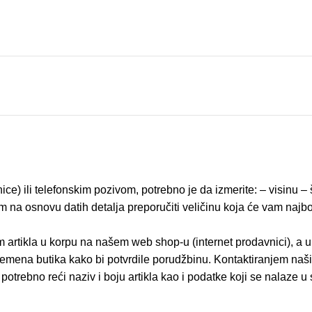
ice) ili telefonskim pozivom, potrebno je da izmerite: – visinu 
na osnovu datih detalja preporučiti veličinu koja će vam najbolj
 artikla u korpu na našem web shop-u (internet prodavnici), a 
emena butika kako bi potvrdile porudžbinu. Kontaktiranjem naši
potrebno reći naziv i boju artikla kao i podatke koji se nala