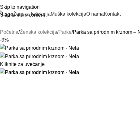
Skip to navigation
Ženska kolekcija
Muška kolekcija
O nama
Kontakt
Skip to main content
Početna
Ženska kolekcija
Parke
Parka sa prirodnim krznom – 
-9%
Kliknite za uvećanje