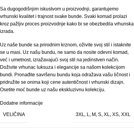
Sa dugogodišnjim iskustvom u proizvodnji, garantujemo
vrhunski kvalitet i trajnost svake bunde. Svaki komad prolazi
kroz pažljiv proces proizvodnje kako bi se obezbedila vrhunska
izrada.
Uz naše bunde sa prirodnim krznom, oživite svoj stil i istaknite
se u masi. Uz našu bundu, ne samo da nosite odevni komad,
već i umetnost, izražavajući svoj stil na jedinstven način.
Doživite vrhunac luksuza i elegancije sa našom kolekcijom
bundi. Pronađite savršenu bundu koja odražava vašu ličnost i
pridružite se onima koji cene autentičnost i vrhunski dizajn.
Osetite moć bunde uz našu ekskluzivnu kolekciju.
Dodatne informacije
VELIČINA
3XL
,
L
,
M
,
S
,
XL
,
XS
,
XXL