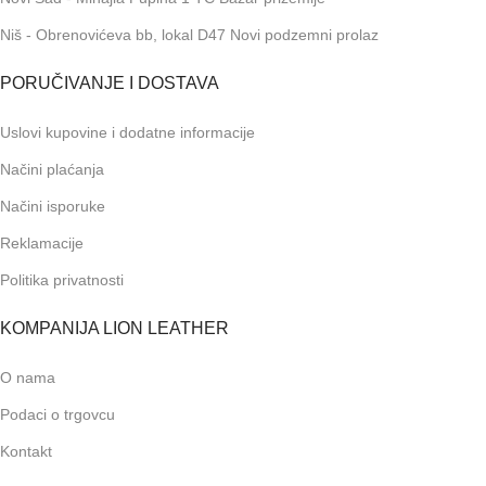
Niš - Obrenovićeva bb, lokal D47 Novi podzemni prolaz
PORUČIVANJE I DOSTAVA
Uslovi kupovine i dodatne informacije
Načini plaćanja
Načini isporuke
Reklamacije
Politika privatnosti
KOMPANIJA LION LEATHER
O nama
Podaci o trgovcu
Kontakt