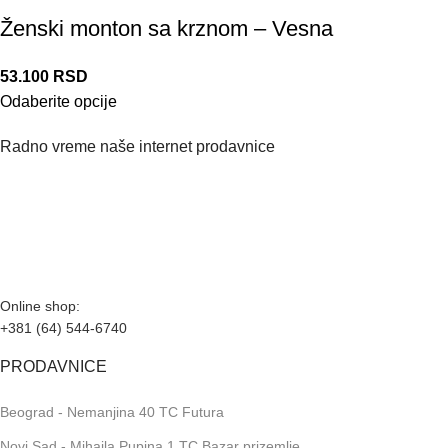
Ženski monton sa krznom – Vesna
53.100
RSD
Odaberite opcije
Radno vreme naše internet prodavnice
Naše radno vreme je svih 7 dana u nedelji od 00-24h. U tom
periodu možete vršiti porudžbine putem sajta, dok nas na
telefone možete kontaktirati svakog radnog dana u periodu
radnog vremena lokala.
Online shop:
+381 (64) 544-6740
PRODAVNICE
Beograd - Nemanjina 40 TC Futura
Novi Sad - Mihajla Pupina 1 TC Bazar prizemlje