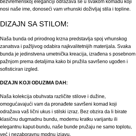
bezvremenskoj eleganciji odražava se u svakom komadu koji
nosi naše ime, donoseći vam vrhunski doživljaj stila i topline.
DIZAJN SA STILOM:
Naša bunda od prirodnog krzna predstavlja spoj vrhunskog
zanatsva i pažljivog odabira najkvalitetnijih materijala. Svaka
bunda je jedinstvena umetnička kreacija, izrađena s posebnom
pažnjom prema detaljima kako bi pružila savršeno ugođen i
sofisticiran izgled.
DIZAJN KOJI ODUZIMA DAH:
Naša kolekcija obuhvata različite stilove i dužine,
omogućavajući vam da pronađete savršeni komad koji
odražava vaš lični ukus i stilski izraz. Bez obzira da li birate
klasičnu dugmadnu bundu, modernu kratku varijantu ili
elegantnu kaput-bundu, naše bunde pružaju ne samo toplotu,
već i nezaboravnu modnu izjavu.