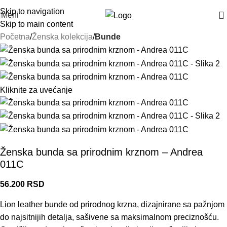
Skip to navigation
Meni
Skip to main content
Početna
Ženska kolekcija
Bunde
Kliknite za uvećanje
Ženska bunda sa prirodnim krznom – Andrea
011C
56.200
RSD
Lion leather bunde od prirodnog krzna, dizajnirane sa pažnjom
do najsitnijih detalja, sašivene sa maksimalnom preciznošću.