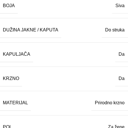
BOJA
Siva
DUŽINA JAKNE / KAPUTA
Do struka
KAPULJAČA
Da
KRZNO
Da
MATERIJAL
Prirodno krzno
POL
Za žene