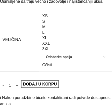
Osmišljene da traju večno i zadovolje i najistančaniji ukus.
XS
S
M
L
XL
VELIČINA
XXL
3XL
Očisti
DODAJ U KORPU
i
Nakon porudžbine bićete kontaktirani radi potvrde dostupnosti
artikla.