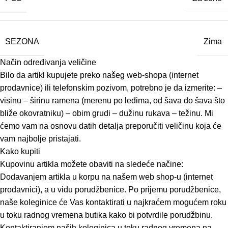
SEZONA
Zima
Način određivanja veličine
Bilo da artikl kupujete preko našeg web-shopa (internet
prodavnice) ili telefonskim pozivom, potrebno je da izmerite: –
visinu – širinu ramena (merenu po leđima, od šava do šava što
bliže okovratniku) – obim grudi – dužinu rukava – težinu. Mi
ćemo vam na osnovu datih detalja preporučiti veličinu koja će
vam najbolje pristajati.
Kako kupiti
Kupovinu artikla možete obaviti na sledeće načine:
Dodavanjem artikla u korpu na našem web shop-u (internet
prodavnici), a u vidu porudžbenice. Po prijemu porudžbenice,
naše koleginice će Vas kontaktirati u najkraćem mogućem roku
u toku radnog vremena butika kako bi potvrdile porudžbinu.
Kontaktiranjem naših koleginica u toku radnog vremena na