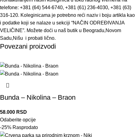
telefone: +381 (64) 544-6740, +381 (61) 236-4030, +381 (63)
316-120. Koleginicama je potrebno reći naziv i boju artikla kao
i podatke koji se nalaze u sekciji “NAČIN ODREĐIVANJA
VELIČINE”. Možete doći u naš butik u Beogradu,Novom
Sadu,Nišu i probati lično.
Povezani proizvodi
Bunda – Nikolina – Braon
58.000
RSD
Odaberite opcije
-25%
Rasprodato