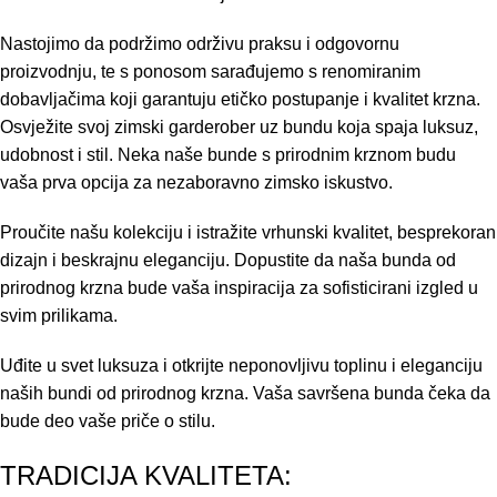
Nastojimo da podržimo održivu praksu i odgovornu
proizvodnju, te s ponosom sarađujemo s renomiranim
dobavljačima koji garantuju etičko postupanje i kvalitet krzna.
Osvježite svoj zimski garderober uz bundu koja spaja luksuz,
udobnost i stil. Neka naše bunde s prirodnim krznom budu
vaša prva opcija za nezaboravno zimsko iskustvo.
Proučite našu kolekciju i istražite vrhunski kvalitet, besprekoran
dizajn i beskrajnu eleganciju. Dopustite da naša bunda od
prirodnog krzna bude vaša inspiracija za sofisticirani izgled u
svim prilikama.
Uđite u svet luksuza i otkrijte neponovljivu toplinu i eleganciju
naših bundi od prirodnog krzna. Vaša savršena bunda čeka da
bude deo vaše priče o stilu.
TRADICIJA KVALITETA: