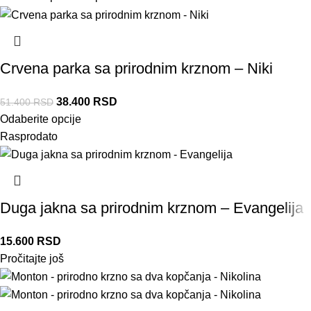
Crvena parka sa prirodnim krznom – Niki
38.400
RSD
51.400
RSD
Odaberite opcije
Rasprodato
Duga jakna sa prirodnim krznom – Evangelija
15.600
RSD
Pročitajte još