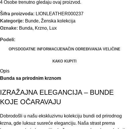
4
Osobe trenutno gledaju ovaj proizvod.
Šifra proizvoda:
LIONLEATHER000237
Kategorije:
Bunde
,
Ženska kolekcija
Oznake:
Bunda
,
Krzno
,
Lux
Podeli:
OPIS
DODATNE INFORMACIJE
NAČIN ODREĐIVANJA VELIČINE
KAKO KUPITI
Opis
Bunda sa prirodnim krznom
IZRAŽAJNA ELEGANCIJA – BUNDE
KOJE OČARAVAJU
Dobrodošli u našu ekskluzivnu kolekciju bundi od prirodnog
krzna, gde luksuz susreće eleganciju. Naša strast prema