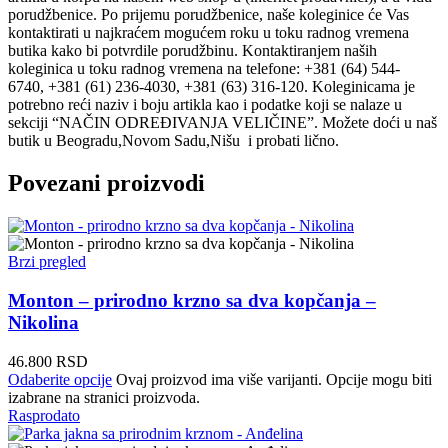
porudžbenice. Po prijemu porudžbenice, naše koleginice će Vas
kontaktirati u najkraćem mogućem roku u toku radnog vremena
butika kako bi potvrdile porudžbinu. Kontaktiranjem naših
koleginica u toku radnog vremena na telefone: +381 (64) 544-
6740, +381 (61) 236-4030, +381 (63) 316-120. Koleginicama je
potrebno reći naziv i boju artikla kao i podatke koji se nalaze u
sekciji “NAČIN ODREĐIVANJA VELIČINE”. Možete doći u naš
butik u Beogradu,Novom Sadu,Nišu i probati lično.
Povezani proizvodi
Brzi pregled
Monton – prirodno krzno sa dva kopčanja –
Nikolina
46.800
RSD
Odaberite opcije
Ovaj proizvod ima više varijanti. Opcije mogu biti
izabrane na stranici proizvoda.
Rasprodato