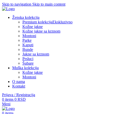
Skip to navigation
Skip to main content
Ženska kolekcija
Premium kolekcija
Ekskluzivno
Kožne jakne
Kožne jakne sa krznom
Montoni
Parke
Kaputi
Bunde
Jakne sa krznom
Prsluci
Šubare
Muška kolekcija
Kožne jakne
Montoni
O nama
Kontakt
Prijava / Registracija
0
items
0
RSD
Meni
0
items