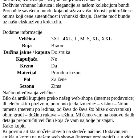
Doživite vrhunac luksuza i elegancije sa našom kolekcijom bundi.
Pronađite savršenu bundu koja odražava vašu ličnost i pridružite se
onima koji cene autentičnost i vrhunski dizajn. Osetite moć bunde
uz našu ekskluzivnu kolekciju.
Dodatne informacije
Veličina
3XL
,
4XL
,
L
,
M
,
S
,
XL
,
XXL
Boja
Braon
Dužina jakne / kaputa
Do struka
Kapuljača
Ne
Krzno
Da
Materijal
Prirodno krzno
Pol
Za žene
Sezona
Zima
Način određivanja veličine
Bilo da artikl kupujete preko našeg web-shopa (internet prodavnice)
ili telefonskim pozivom, potrebno je da izmerite: – visinu – širinu
ramena (merenu po leđima, od šava do šava što bliže okovratniku) –
obim grudi – dužinu rukava – težinu. Mi ćemo vam na osnovu datih
detalja preporučiti veličinu koja će vam najbolje pristajati.
Kako kupiti
Kupovinu artikla možete obaviti na sledeće načine: Dodavanjem
artikla u korpu na našem web shop-u (internet prodavnici), a u vidu