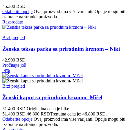
45.300
RSD
Odaberite opcije
Ovaj proizvod ima više varijanti. Opcije mogu biti
izabrane na stranici proizvoda.
Rasprodato
Brzi pregled
Ženska teksas parka sa prirodnim krznom – Niki
42.900
RSD
Pročitajte još
-9%
Brzi pregled
Ženski kaput sa prirodnim krznom- Mišel
51.400
RSD
Originalna cena je bila:
51.400 RSD.
46.800
RSD
Trenutna cena je: 46.800 RSD.
Odaberite opcije
Ovaj proizvod ima više varijanti. Opcije mogu biti
izabrane na stranici proizvoda.
Rasprodato