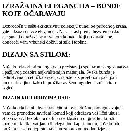
IZRAŽAJNA ELEGANCIJA – BUNDE
KOJE OČARAVAJU
Dobrodošli u našu ekskluzivnu kolekciju bundi od prirodnog krzna,
gde luksuz susreće eleganciju. Naša strast prema bezvremenskoj
eleganciji odražava se u svakom komadu koji nosi naše ime,
donoseći vam vrhunski doživljaj stila i topline.
DIZAJN SA STILOM:
Naša bunda od prirodnog krzna predstavlja spoj vrhunskog zanatsva
i pažljivog odabira najkvalitetnijih materijala. Svaka bunda je
jedinstvena umetnička kreacija, izrađena s posebnom pažnjom
prema detaljima kako bi pružila savršeno ugođen i sofisticiran
izgled.
DIZAJN KOJI ODUZIMA DAH:
Naša kolekcija obuhvata različite stilove i dužine, omogućavajući
vam da pronađete savršeni komad koji odražava vaš lični ukus i
stilski izraz. Bez obzira da li birate klasičnu dugmadnu bundu,
modernu kratku varijantu ili elegantnu kaput-bundu, naše bunde
pružaju ne samo toplotu, već i nezaboravnu modnu izjavu.