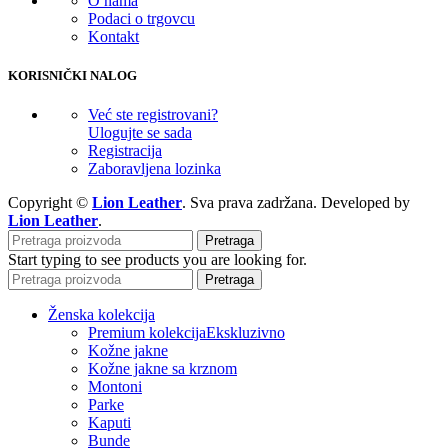
O nama
Podaci o trgovcu
Kontakt
KORISNIČKI NALOG
Već ste registrovani?
Ulogujte se sada
Registracija
Zaboravljena lozinka
Copyright ©
Lion Leather
. Sva prava zadržana. Developed by
Lion Leather
.
Pretraga
Start typing to see products you are looking for.
Pretraga
Ženska kolekcija
Premium kolekcija
Ekskluzivno
Kožne jakne
Kožne jakne sa krznom
Montoni
Parke
Kaputi
Bunde