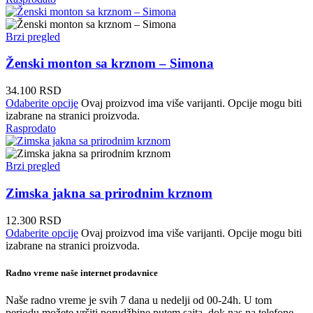
Brzi pregled
Ženski monton sa krznom – Simona
34.100
RSD
Odaberite opcije
Ovaj proizvod ima više varijanti. Opcije mogu biti
izabrane na stranici proizvoda.
Rasprodato
Brzi pregled
Zimska jakna sa prirodnim krznom
12.300
RSD
Odaberite opcije
Ovaj proizvod ima više varijanti. Opcije mogu biti
izabrane na stranici proizvoda.
Radno vreme naše internet prodavnice
Naše radno vreme je svih 7 dana u nedelji od 00-24h. U tom
periodu možete vršiti porudžbine putem sajta, dok nas na telefone