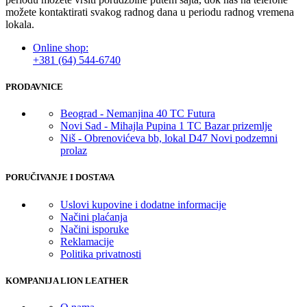
možete kontaktirati svakog radnog dana u periodu radnog vremena
lokala.
Online shop:
+381 (64) 544-6740
PRODAVNICE
Beograd - Nemanjina 40 TC Futura
Novi Sad - Mihajla Pupina 1 TC Bazar prizemlje
Niš - Obrenovićeva bb, lokal D47 Novi podzemni
prolaz
PORUČIVANJE I DOSTAVA
Uslovi kupovine i dodatne informacije
Načini plaćanja
Načini isporuke
Reklamacije
Politika privatnosti
KOMPANIJA LION LEATHER