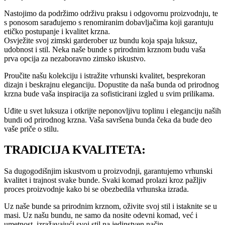
Nastojimo da podržimo održivu praksu i odgovornu proizvodnju, te
s ponosom sarađujemo s renomiranim dobavljačima koji garantuju
etičko postupanje i kvalitet krzna.
Osvježite svoj zimski garderober uz bundu koja spaja luksuz,
udobnost i stil. Neka naše bunde s prirodnim krznom budu vaša
prva opcija za nezaboravno zimsko iskustvo.
Proučite našu kolekciju i istražite vrhunski kvalitet, besprekoran
dizajn i beskrajnu eleganciju. Dopustite da naša bunda od prirodnog
krzna bude vaša inspiracija za sofisticirani izgled u svim prilikama.
Uđite u svet luksuza i otkrijte neponovljivu toplinu i eleganciju naših
bundi od prirodnog krzna. Vaša savršena bunda čeka da bude deo
vaše priče o stilu.
TRADICIJA KVALITETA:
Sa dugogodišnjim iskustvom u proizvodnji, garantujemo vrhunski
kvalitet i trajnost svake bunde. Svaki komad prolazi kroz pažljiv
proces proizvodnje kako bi se obezbedila vrhunska izrada.
Uz naše bunde sa prirodnim krznom, oživite svoj stil i istaknite se u
masi. Uz našu bundu, ne samo da nosite odevni komad, već i
umetnost, izražavajući svoj stil na jedinstven način.