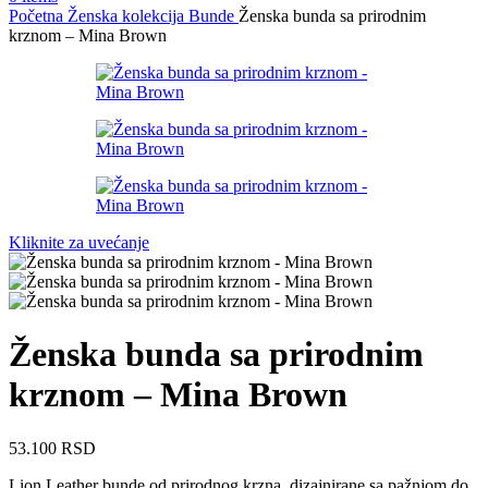
Početna
Ženska kolekcija
Bunde
Ženska bunda sa prirodnim
krznom – Mina Brown
Kliknite za uvećanje
Ženska bunda sa prirodnim
krznom – Mina Brown
53.100
RSD
Lion Leather bunde od prirodnog krzna, dizajnirane sa pažnjom do