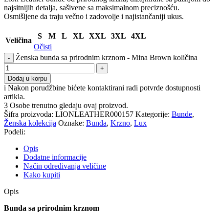
najsitnijih detalja, sašivene sa maksimalnom preciznošću.
Osmišljene da traju večno i zadovolje i najistančaniji ukus.
S
M
L
XL
XXL
3XL
4XL
Veličina
Očisti
Ženska bunda sa prirodnim krznom - Mina Brown količina
Dodaj u korpu
i
Nakon porudžbine bićete kontaktirani radi potvrde dostupnosti
artikla.
3
Osobe trenutno gledaju ovaj proizvod.
Šifra proizvoda:
LIONLEATHER000157
Kategorije:
Bunde
,
Ženska kolekcija
Oznake:
Bunda
,
Krzno
,
Lux
Podeli:
Opis
Dodatne informacije
Način određivanja veličine
Kako kupiti
Opis
Bunda sa prirodnim krznom