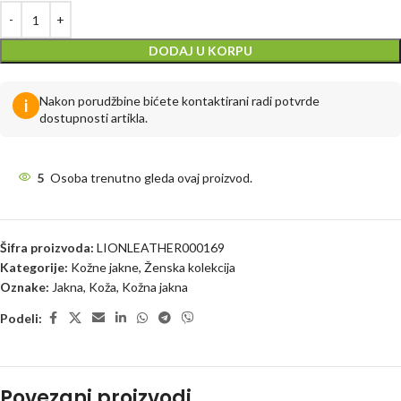
DODAJ U KORPU
Nakon porudžbine bićete kontaktirani radi potvrde
i
dostupnosti artikla.
5
Osoba trenutno gleda ovaj proizvod.
Šifra proizvoda:
LIONLEATHER000169
Kategorije:
Kožne jakne
,
Ženska kolekcija
Oznake:
Jakna
,
Koža
,
Kožna jakna
Podeli:
Povezani proizvodi