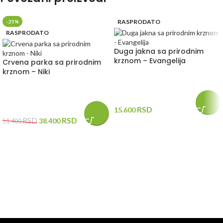
RASPRODATO
-25%
RASPRODATO
Duga jakna sa prirodnim
krznom – Evangelija
Crvena parka sa prirodnim
krznom – Niki
RSD
15.600
RSD
RSD
38.400
51.400