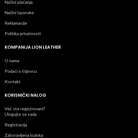
Načini plaćanja
Načini isporuke
Reklamacije
Politika privatnosti
KOMPANIJA LION LEATHER
O nama
Podaci o trgovcu
Kontakt
KORISNIČKI NALOG
Već ste registrovani?
Ulogujte se sada
Registracija
Zaboravljena lozinka