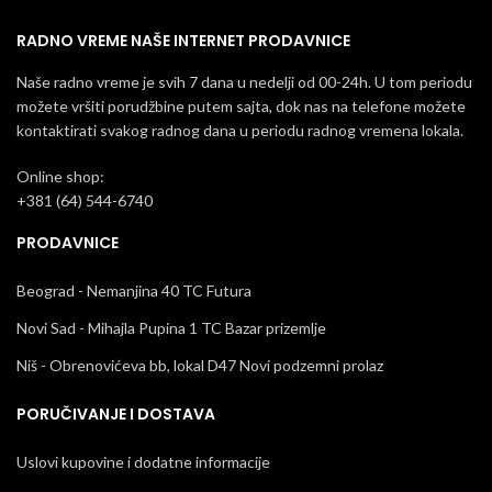
RADNO VREME NAŠE INTERNET PRODAVNICE
Naše radno vreme je svih 7 dana u nedelji od 00-24h. U tom periodu
možete vršiti porudžbine putem sajta, dok nas na telefone možete
kontaktirati svakog radnog dana u periodu radnog vremena lokala.
Online shop:
+381 (64) 544-6740
PRODAVNICE
Beograd - Nemanjina 40 TC Futura
Novi Sad - Mihajla Pupina 1 TC Bazar prizemlje
Niš - Obrenovićeva bb, lokal D47 Novi podzemni prolaz
PORUČIVANJE I DOSTAVA
Uslovi kupovine i dodatne informacije