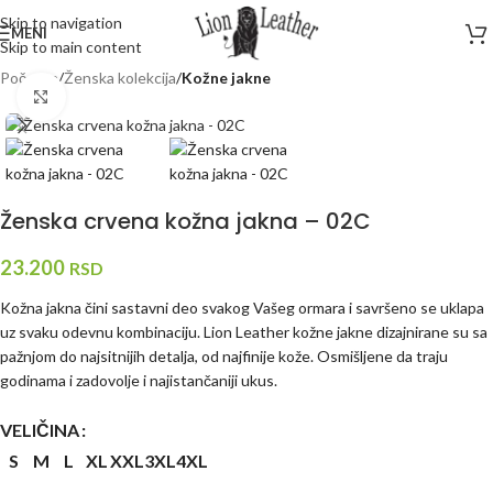
Skip to navigation
MENI
Skip to main content
Početna
Ženska kolekcija
Kožne jakne
Kliknite za uvećanje
Ženska crvena kožna jakna – 02C
23.200
RSD
Kožna jakna čini sastavni deo svakog Vašeg ormara i savršeno se uklapa
uz svaku odevnu kombinaciju. Lion Leather kožne jakne dizajnirane su sa
pažnjom do najsitnijih detalja, od najfinije kože. Osmišljene da traju
godinama i zadovolje i najistančaniji ukus.
VELIČINA
S
M
L
XL
XXL
3XL
4XL