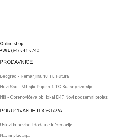
Naše radno vreme je svih 7 dana u nedelji od 00-24h. U tom
periodu možete vršiti porudžbine putem sajta, dok nas na
telefone možete kontaktirati svakog radnog dana u periodu
radnog vremena lokala.
Online shop:
+381 (64) 544-6740
PRODAVNICE
Beograd - Nemanjina 40 TC Futura
Novi Sad - Mihajla Pupina 1 TC Bazar prizemlje
Niš - Obrenovićeva bb, lokal D47 Novi podzemni prolaz
PORUČIVANJE I DOSTAVA
Uslovi kupovine i dodatne informacije
Načini plaćanja