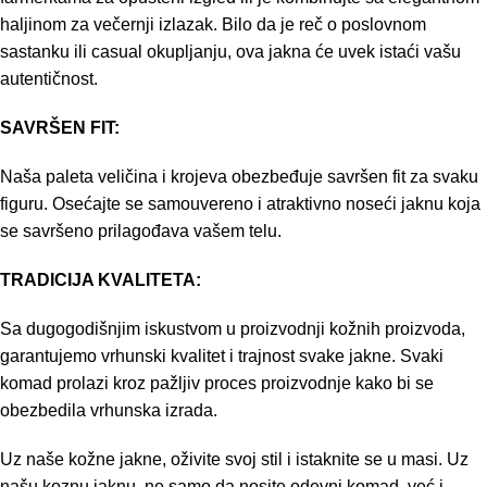
haljinom za večernji izlazak. Bilo da je reč o poslovnom
sastanku ili casual okupljanju, ova jakna će uvek istaći vašu
autentičnost.
SAVRŠEN FIT:
Naša paleta veličina i krojeva obezbeđuje savršen fit za svaku
figuru. Osećajte se samouvereno i atraktivno noseći jaknu koja
se savršeno prilagođava vašem telu.
TRADICIJA KVALITETA:
Sa dugogodišnjim iskustvom u proizvodnji kožnih proizvoda,
garantujemo vrhunski kvalitet i trajnost svake jakne. Svaki
komad prolazi kroz pažljiv proces proizvodnje kako bi se
obezbedila vrhunska izrada.
Uz naše kožne jakne, oživite svoj stil i istaknite se u masi. Uz
našu koznu jaknu, ne samo da nosite odevni komad, već i