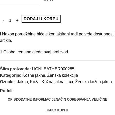
DODAJ U KORPU
i
Nakon porudžbine bićete kontaktirani radi potvrde dostupnosti
artikla.
1
Osoba trenutno gleda ovaj proizvod.
Šifra proizvoda:
LIONLEATHER000285
Kategorije:
Kožne jakne
,
Ženska kolekcija
Oznake:
Jakna
,
Koža
,
Kožna jakna
,
Lux
,
Ženska kožna jakna
Podeli:
OPIS
DODATNE INFORMACIJE
NAČIN ODREĐIVANJA VELIČINE
KAKO KUPITI