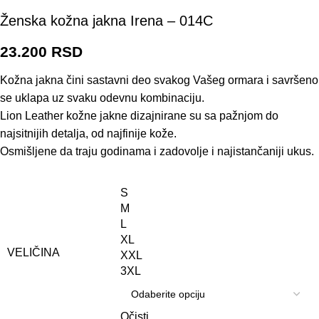
Ženska kožna jakna Irena – 014C
23.200
RSD
Kožna jakna čini sastavni deo svakog Vašeg ormara i savršeno
se uklapa uz svaku odevnu kombinaciju.
Lion Leather kožne jakne dizajnirane su sa pažnjom do
najsitnijih detalja, od najfinije kože.
Osmišljene da traju godinama i zadovolje i najistančaniji ukus.
S
M
L
XL
VELIČINA
XXL
3XL
Očisti