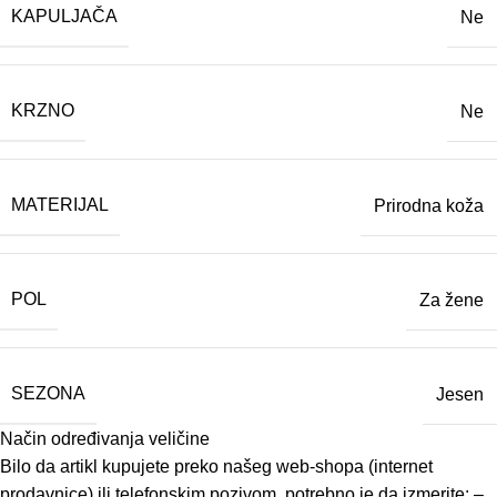
KAPULJAČA
Ne
KRZNO
Ne
MATERIJAL
Prirodna koža
POL
Za žene
SEZONA
Jesen
Način određivanja veličine
Bilo da artikl kupujete preko našeg web-shopa (internet
prodavnice) ili telefonskim pozivom, potrebno je da izmerite: –