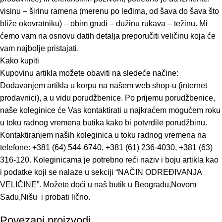
visinu – širinu ramena (merenu po leđima, od šava do šava što
bliže okovratniku) – obim grudi – dužinu rukava – težinu. Mi
ćemo vam na osnovu datih detalja preporučiti veličinu koja će
vam najbolje pristajati.
Kako kupiti
Kupovinu artikla možete obaviti na sledeće načine:
Dodavanjem artikla u korpu na našem web shop-u (internet
prodavnici), a u vidu porudžbenice. Po prijemu porudžbenice,
naše koleginice će Vas kontaktirati u najkraćem mogućem roku
u toku radnog vremena butika kako bi potvrdile porudžbinu.
Kontaktiranjem naših koleginica u toku radnog vremena na
telefone: +381 (64) 544-6740, +381 (61) 236-4030, +381 (63)
316-120. Koleginicama je potrebno reći naziv i boju artikla kao
i podatke koji se nalaze u sekciji “NAČIN ODREĐIVANJA
VELIČINE”. Možete doći u naš butik u Beogradu,Novom
Sadu,Nišu i probati lično.
Povezani proizvodi