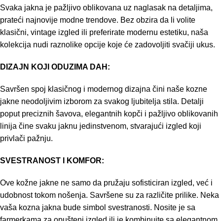
Svaka jakna je pažljivo oblikovana uz naglasak na detaljima,
prateći najnovije modne trendove. Bez obzira da li volite
klasični, vintage izgled ili preferirate modernu estetiku, naša
kolekcija nudi raznolike opcije koje će zadovoljiti svačiji ukus.
DIZAJN KOJI ODUZIMA DAH:
Savršen spoj klasičnog i modernog dizajna čini naše kozne
jakne neodoljivim izborom za svakog ljubitelja stila. Detalji
poput preciznih šavova, elegantnih kopči i pažljivo oblikovanih
linija čine svaku jaknu jedinstvenom, stvarajući izgled koji
privlači pažnju.
SVESTRANOST I KOMFOR:
Ove kožne jakne ne samo da pružaju sofisticiran izgled, već i
udobnost tokom nošenja. Savršene su za različite prilike. Neka
vaša kozna jakna bude simbol svestranosti. Nosite je sa
farmerkama za opušteni izgled ili je kombinujte sa elegantnom