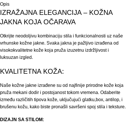
Opis
IZRAŽAJNA ELEGANCIJA – KOŽNA
JAKNA KOJA OČARAVA
Otkrijte neodoljivu kombinaciju stila i funkcionalnosti uz naše
vrhunske kožne jakne. Svaka jakna je pažljivo izrađena od
visokokvalitetne kože koja pruža izuzetnu izdržljivost i
luksuzan izgled.
KVALITETNA KOŽA:
Naše kožne jakne izrađene su od najfinije prirodne kože koja
pruža mekani dodir i postojanost tokom vremena. Odaberite
između različitih tipova kože, uključujući glatku,box, antilop, i
brušenu kožu, kako biste pronašli savršeni spoj stila i teksture.
DIZAJN SA STILOM: