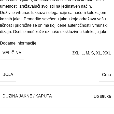
umetnost, izražavajući svoj stil na jedinstven način.
Doživite vrhunac luksuza i elegancije sa našom kolekcijom
koznih jakni. Pronađite savršenu jaknu koja odražava vašu
ličnost i pridružite se onima koji cene autentičnost i vrhunski
dizajn. Osetite moć kože uz našu ekskluzivnu kolekciju jakni.
Dodatne informacije
VELIČINA
3XL
,
L
,
M
,
S
,
XL
,
XXL
BOJA
Crna
DUŽINA JAKNE / KAPUTA
Do struka