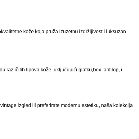
kvalitetne kože koja pruža izuzetnu izdržljivost i luksuzan
azličitih tipova kože, uključujući glatku,box, antilop, i
vintage izgled ili preferirate modernu estetiku, naša kolekcija