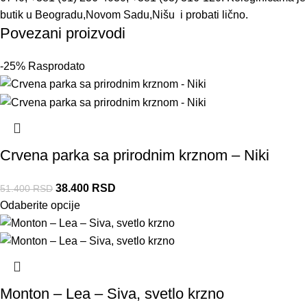
butik u Beogradu,Novom Sadu,Nišu i probati lično.
Povezani proizvodi
-25%
Rasprodato
Crvena parka sa prirodnim krznom – Niki
38.400
RSD
51.400
RSD
Odaberite opcije
Monton – Lea – Siva, svetlo krzno