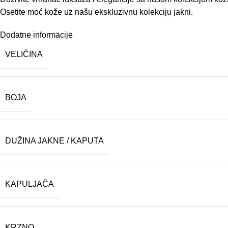
Osetite moć kože uz našu ekskluzivnu kolekciju jakni.
Dodatne informacije
VELIČINA
BOJA
DUŽINA JAKNE / KAPUTA
KAPULJAČA
KRZNO