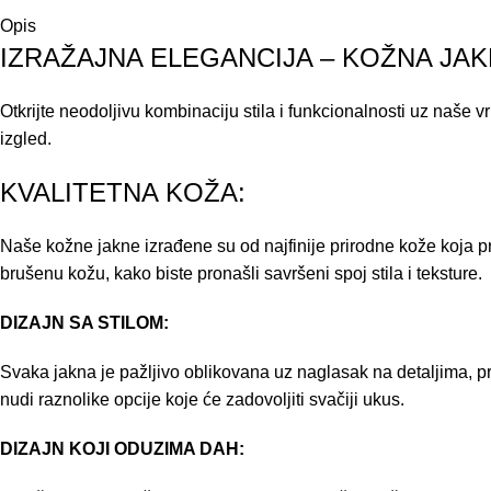
Opis
IZRAŽAJNA ELEGANCIJA – KOŽNA JA
Otkrijte neodoljivu kombinaciju stila i funkcionalnosti uz naše 
izgled.
KVALITETNA KOŽA:
Naše kožne jakne izrađene su od najfinije prirodne kože koja pr
brušenu kožu, kako biste pronašli savršeni spoj stila i teksture.
DIZAJN SA STILOM:
Svaka jakna je pažljivo oblikovana uz naglasak na detaljima, pra
nudi raznolike opcije koje će zadovoljiti svačiji ukus.
DIZAJN KOJI ODUZIMA DAH: