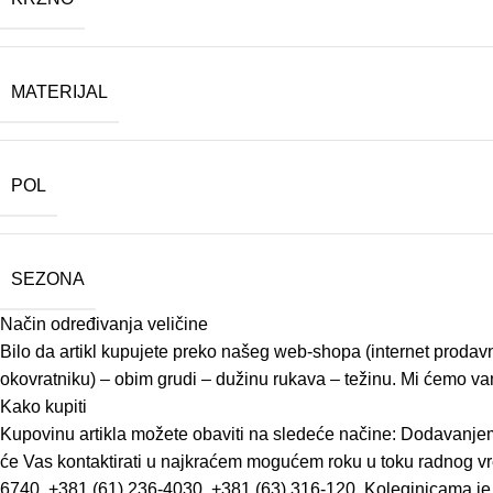
MATERIJAL
POL
SEZONA
Način određivanja veličine
Bilo da artikl kupujete preko našeg web-shopa (internet prodavn
okovratniku) – obim grudi – dužinu rukava – težinu. Mi ćemo vam 
Kako kupiti
Kupovinu artikla možete obaviti na sledeće načine: Dodavanjem
će Vas kontaktirati u najkraćem mogućem roku u toku radnog vr
6740, +381 (61) 236-4030, +381 (63) 316-120. Koleginicama je 