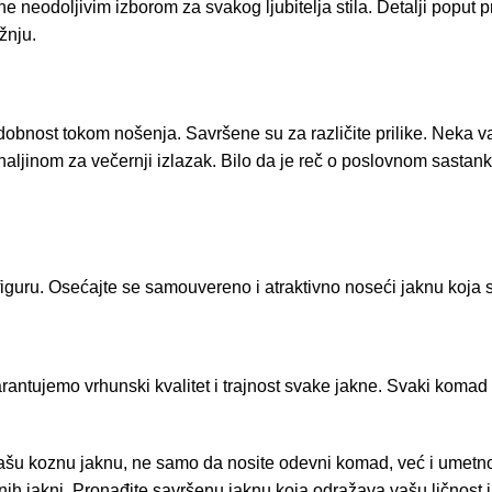
neodoljivim izborom za svakog ljubitelja stila. Detalji poput pr
žnju.
dobnost tokom nošenja. Savršene su za različite prilike. Neka v
aljinom za večernji izlazak. Bilo da je reč o poslovnom sastanku
 figuru. Osećajte se samouvereno i atraktivno noseći jaknu koja
antujemo vrhunski kvalitet i trajnost svake jakne. Svaki komad 
 našu koznu jaknu, ne samo da nosite odevni komad, već i umetnost
h jakni. Pronađite savršenu jaknu koja odražava vašu ličnost i p