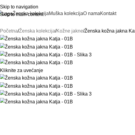
Skip to navigation
Ženska kolekcija
Muška kolekcija
O nama
Kontakt
Skip to main content
Početna
Ženska kolekcija
Kožne jakne
Ženska kožna jakna Ka
Kliknite za uvećanje