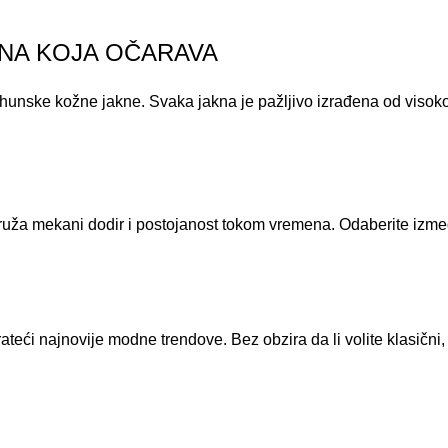
KNA KOJA OČARAVA
vrhunske kožne jakne. Svaka jakna je pažljivo izrađena od visoko
uža mekani dodir i postojanost tokom vremena. Odaberite između r
teći najnovije modne trendove. Bez obzira da li volite klasični, 