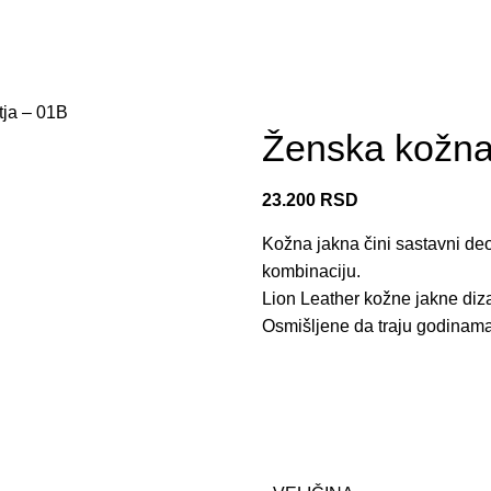
tja – 01B
Ženska kožna
23.200
RSD
Kožna jakna čini sastavni d
kombinaciju.
Lion Leather kožne jakne dizaj
Osmišljene da traju godinama 