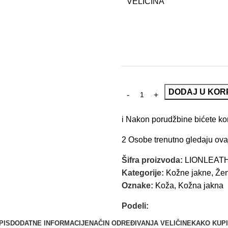
VELIČINA
DODAJ U KOR
i
Nakon porudžbine bićete kont
2
Osobe trenutno gledaju ova
Šifra proizvoda:
LIONLEAT
Kategorije:
Kožne jakne
,
Žen
Oznake:
Koža
,
Kožna jakna
Podeli:
PIS
DODATNE INFORMACIJE
NAČIN ODREĐIVANJA VELIČINE
KAKO KUPI