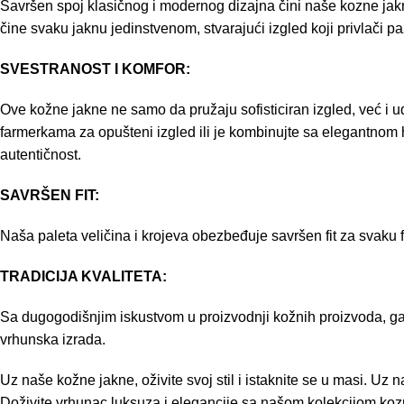
Savršen spoj klasičnog i modernog dizajna čini naše kozne jakne 
čine svaku jaknu jedinstvenom, stvarajući izgled koji privlači pa
SVESTRANOST I KOMFOR:
Ove kožne jakne ne samo da pružaju sofisticiran izgled, već i u
farmerkama za opušteni izgled ili je kombinujte sa elegantnom h
autentičnost.
SAVRŠEN FIT:
Naša paleta veličina i krojeva obezbeđuje savršen fit za svaku
TRADICIJA KVALITETA:
Sa dugogodišnjim iskustvom u proizvodnji kožnih proizvoda, gar
vrhunska izrada.
Uz naše kožne jakne, oživite svoj stil i istaknite se u masi. Uz
Doživite vrhunac luksuza i elegancije sa našom kolekcijom kozni