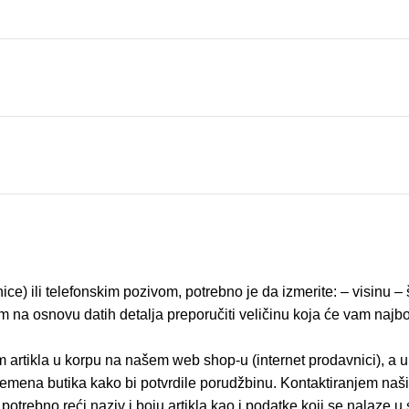
ice) ili telefonskim pozivom, potrebno je da izmerite: – visinu 
na osnovu datih detalja preporučiti veličinu koja će vam najbolj
 artikla u korpu na našem web shop-u (internet prodavnici), a 
emena butika kako bi potvrdile porudžbinu. Kontaktiranjem naši
potrebno reći naziv i boju artikla kao i podatke koji se nala