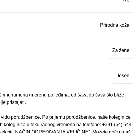
Prirodna koža
Za žene
Jesen
– širinu ramena (merenu po leđima, od šava do šava što bliže
e pristajati.
u vidu porudžbenice. Po prijemu porudžbenice, naše koleginice
h koleginica u toku radnog vremena na telefone: +381 (64) 544-
ze u sekciji “NAČIN ODREĐIVANJA VELIČINE”. Možete doći u naš