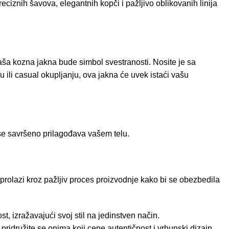
eciznih šavova, elegantnih kopči i pažljivo oblikovanih linija
aša kozna jakna bude simbol svestranosti. Nosite je sa
 ili casual okupljanju, ova jakna će uvek istaći vašu
 se savršeno prilagođava vašem telu.
prolazi kroz pažljiv proces proizvodnje kako bi se obezbedila
, izražavajući svoj stil na jedinstven način.
ridružite se onima koji cene autentičnost i vrhunski dizajn.