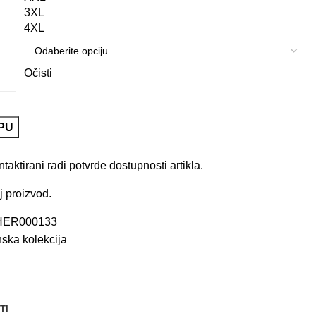
3XL
4XL
Očisti
PU
aktirani radi potvrde dostupnosti artikla.
j proizvod.
HER000133
ska kolekcija
TI