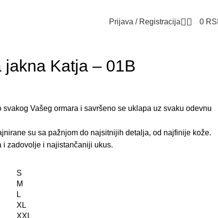
Prijava / Registracija
0
RS
 jakna Katja – 01B
eo svakog Vašeg ormara i savršeno se uklapa uz svaku odevnu
nirane su sa pažnjom do najsitnijih detalja, od najfinije kože.
i zadovolje i najistančaniji ukus.
S
M
L
XL
XXL