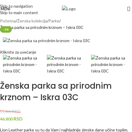
Skip to navigation
MENI
Skip to main content
Početna
Ženska kolekcija
Parke
Ženska parka sa prirodnim krznom – Iskra 03C
-9%
Kliknite za uvećanje
Ženska parka sa prirodnim
krznom – Iskra 03C
RSD
51.400
RSD
46.800
Lion Leather parke su tu da Vam i najhladnije zimske dane učine toplim.