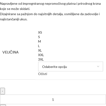
Napravljene od impregniranog nepromočivog platna i prirodnog krzna
koje se može skidati.
Dizajnirane sa pažnjom do najsitnijih detalja, osmišljene da zadovolje i
najistančaniji ukus.
XS
S
M
L
XL
VELIČINA
XXL
3XL
Očisti