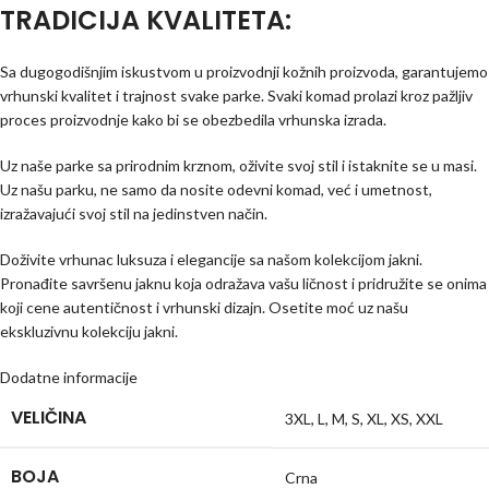
TRADICIJA KVALITETA:
Sa dugogodišnjim iskustvom u proizvodnji kožnih proizvoda, garantujemo
vrhunski kvalitet i trajnost svake parke. Svaki komad prolazi kroz pažljiv
proces proizvodnje kako bi se obezbedila vrhunska izrada.
Uz naše parke sa prirodnim krznom, oživite svoj stil i istaknite se u masi.
Uz našu parku, ne samo da nosite odevni komad, već i umetnost,
izražavajući svoj stil na jedinstven način.
Doživite vrhunac luksuza i elegancije sa našom kolekcijom jakni.
Pronađite savršenu jaknu koja odražava vašu ličnost i pridružite se onima
koji cene autentičnost i vrhunski dizajn. Osetite moć uz našu
ekskluzivnu kolekciju jakni.
Dodatne informacije
VELIČINA
3XL
,
L
,
M
,
S
,
XL
,
XS
,
XXL
BOJA
Crna