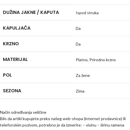
DUŽINA JAKNE / KAPUTA
Ispod struka
KAPULJAČA
Da
KRZNO
Da
MATERIJAL
Platno
,
Prirodno krzno
POL
Za žene
SEZONA
Zima
Način određivanja veličine
Bilo da artikl kupujete preko našeg web-shopa (internet prodavnice) ili
telefonskim pozivom, potrebno je da izmerite: – visinu – širinu ramena