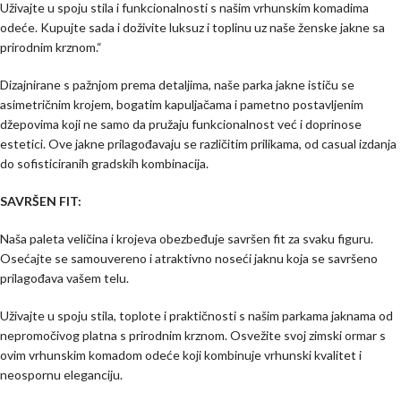
Uživajte u spoju stila i funkcionalnosti s našim vrhunskim komadima
odeće. Kupujte sada i doživite luksuz i toplinu uz naše ženske jakne sa
prirodnim krznom.“
Dizajnirane s pažnjom prema detaljima, naše parka jakne ističu se
asimetričnim krojem, bogatim kapuljačama i pametno postavljenim
džepovima koji ne samo da pružaju funkcionalnost već i doprinose
estetici. Ove jakne prilagođavaju se različitim prilikama, od casual izdanja
do sofisticiranih gradskih kombinacija.
SAVRŠEN FIT:
Naša paleta veličina i krojeva obezbeđuje savršen fit za svaku figuru.
Osećajte se samouvereno i atraktivno noseći jaknu koja se savršeno
prilagođava vašem telu.
Uživajte u spoju stila, toplote i praktičnosti s našim parkama jaknama od
nepromočivog platna s prirodnim krznom. Osvežite svoj zimski ormar s
ovim vrhunskim komadom odeće koji kombinuje vrhunski kvalitet i
neospornu eleganciju.