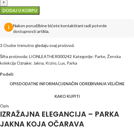
DODAJ U KORPU
Nakon porudžbine bićete kontaktirani radi potvrde
i
dostupnosti artikla.
3
Osobe trenutno gledaju ovaj proizvod.
Šifra proizvoda:
LIONLEATHER000242
Kategorije:
Parke
,
Ženska
kolekcija
Oznake:
Jakna
,
Krzno
,
Lux
,
Parka
Podeli:
OPIS
DODATNE INFORMACIJE
NAČIN ODREĐIVANJA VELIČINE
KAKO KUPITI
Opis
IZRAŽAJNA ELEGANCIJA – PARKA
JAKNA KOJA OČARAVA