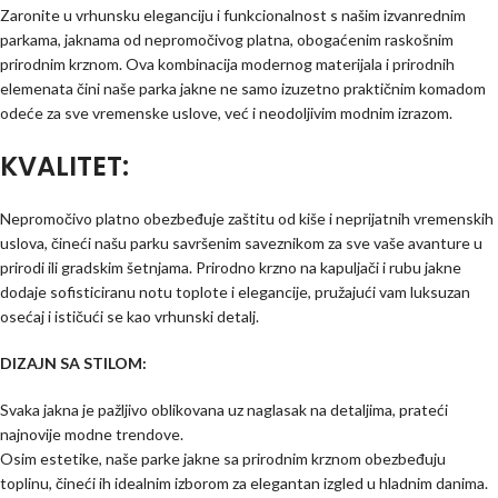
Zaronite u vrhunsku eleganciju i funkcionalnost s našim izvanrednim
parkama, jaknama od nepromočivog platna, obogaćenim raskošnim
prirodnim krznom. Ova kombinacija modernog materijala i prirodnih
elemenata čini naše parka jakne ne samo izuzetno praktičnim komadom
odeće za sve vremenske uslove, već i neodoljivim modnim izrazom.
KVALITET:
Nepromočivo platno obezbeđuje zaštitu od kiše i neprijatnih vremenskih
uslova, čineći našu parku savršenim saveznikom za sve vaše avanture u
prirodi ili gradskim šetnjama. Prirodno krzno na kapuljači i rubu jakne
dodaje sofisticiranu notu toplote i elegancije, pružajući vam luksuzan
osećaj i ističući se kao vrhunski detalj.
DIZAJN SA STILOM:
Svaka jakna je pažljivo oblikovana uz naglasak na detaljima, prateći
najnovije modne trendove.
Osim estetike, naše parke jakne sa prirodnim krznom obezbeđuju
toplinu, čineći ih idealnim izborom za elegantan izgled u hladnim danima.