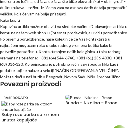
(merenu po leđima, od šava do šava što bliže okovratniku) – obim grudi –
dužinu rukava – težinu. Mi ćemo vam na osnovu datih detalja preporučiti
veličinu koja će vam najbolje pristajati.
Kako kupiti
Kupovinu artikla možete obaviti na sledeće načine: Dodavanjem artikla u
korpu na našem web shop-u (internet prodavnici), a u vidu porudžbenice.
Po prijemu porudžbenice, naše koleginice će Vas kontaktirati u
najkraćem mogućem roku u toku radnog vremena butika kako bi
potvrdile porudžbinu. Kontaktiranjem naših koleginica u toku radnog
vremena na telefone: +381 (64) 544-6740, +381 (61) 236-4030, +381
(63) 316-120. Koleginicama je potrebno reći naziv i boju artikla kao i
podatke koji se nalaze u sekciji “NAČIN ODREĐIVANJA VELIČINE”.
Možete doći u naš butik u Beogradu,Novom Sadu,Nišu i probati lično.
Povezani proizvodi
RASPRODATO
Bunda – Nikolina – Braon
Baby roze parka sa krznom
unutar kapuljače