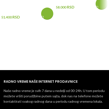
RSD
58.000
RSD
51.400
RADNO VREME NAŠE INTERNET PRODAVNICE
Naše radno vreme je svih 7 dana u nedelji od 00-24h. U tom periodu
možete vršiti porudžbine putem sajta, dok nas na telefone možete
kontaktirati svakog radnog dana u periodu radnog vremena lokala.