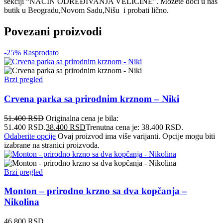
sekciji “NAČIN ODREĐIVANJA VELIČINE”. Možete doći u naš
butik u Beogradu,Novom Sadu,Nišu i probati lično.
Povezani proizvodi
-25%
Rasprodato
Brzi pregled
Crvena parka sa prirodnim krznom – Niki
51.400
RSD
Originalna cena je bila:
51.400 RSD.
38.400
RSD
Trenutna cena je: 38.400 RSD.
Odaberite opcije
Ovaj proizvod ima više varijanti. Opcije mogu biti
izabrane na stranici proizvoda.
Brzi pregled
Monton – prirodno krzno sa dva kopčanja –
Nikolina
46.800
RSD