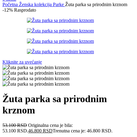
Početna
Ženska kolekcija
Parke
Žuta parka sa prirodnim krznom
-12%
Rasprodato
Kliknite za uvećanje
Žuta parka sa prirodnim
krznom
53.100
RSD
Originalna cena je bila:
53.100 RSD.
46.800
RSD
Trenutna cena je: 46.800 RSD.