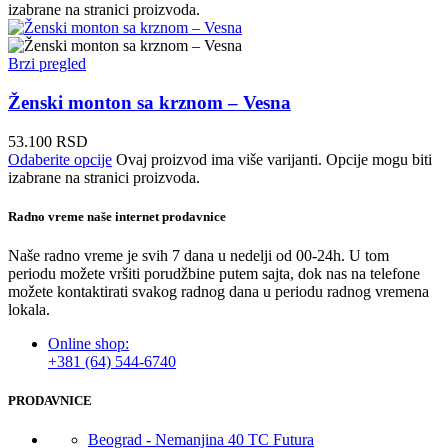
izabrane na stranici proizvoda.
Brzi pregled
Ženski monton sa krznom – Vesna
53.100
RSD
Odaberite opcije
Ovaj proizvod ima više varijanti. Opcije mogu biti
izabrane na stranici proizvoda.
Radno vreme naše internet prodavnice
Naše radno vreme je svih 7 dana u nedelji od 00-24h. U tom
periodu možete vršiti porudžbine putem sajta, dok nas na telefone
možete kontaktirati svakog radnog dana u periodu radnog vremena
lokala.
Online shop:
+381 (64) 544-6740
PRODAVNICE
Beograd - Nemanjina 40 TC Futura