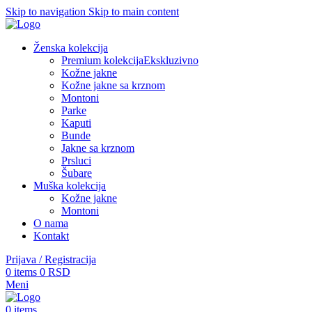
Skip to navigation
Skip to main content
Ženska kolekcija
Premium kolekcija
Ekskluzivno
Kožne jakne
Kožne jakne sa krznom
Montoni
Parke
Kaputi
Bunde
Jakne sa krznom
Prsluci
Šubare
Muška kolekcija
Kožne jakne
Montoni
O nama
Kontakt
Prijava / Registracija
0
items
0
RSD
Meni
0
items