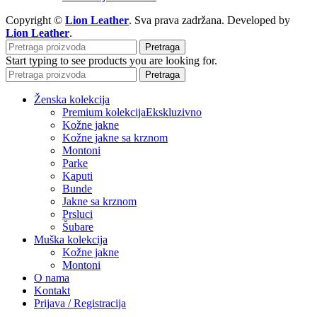
Copyright ©
Lion Leather
. Sva prava zadržana. Developed by
Lion Leather
.
Pretraga
Start typing to see products you are looking for.
Pretraga
Ženska kolekcija
Premium kolekcija
Ekskluzivno
Kožne jakne
Kožne jakne sa krznom
Montoni
Parke
Kaputi
Bunde
Jakne sa krznom
Prsluci
Šubare
Muška kolekcija
Kožne jakne
Montoni
O nama
Kontakt
Prijava / Registracija