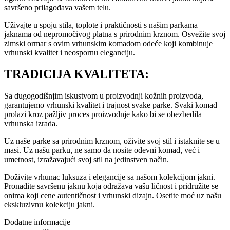
savršeno prilagođava vašem telu.
Uživajte u spoju stila, toplote i praktičnosti s našim parkama
jaknama od nepromočivog platna s prirodnim krznom. Osvežite svoj
zimski ormar s ovim vrhunskim komadom odeće koji kombinuje
vrhunski kvalitet i neospornu eleganciju.
TRADICIJA KVALITETA:
Sa dugogodišnjim iskustvom u proizvodnji kožnih proizvoda,
garantujemo vrhunski kvalitet i trajnost svake parke. Svaki komad
prolazi kroz pažljiv proces proizvodnje kako bi se obezbedila
vrhunska izrada.
Uz naše parke sa prirodnim krznom, oživite svoj stil i istaknite se u
masi. Uz našu parku, ne samo da nosite odevni komad, već i
umetnost, izražavajući svoj stil na jedinstven način.
Doživite vrhunac luksuza i elegancije sa našom kolekcijom jakni.
Pronađite savršenu jaknu koja odražava vašu ličnost i pridružite se
onima koji cene autentičnost i vrhunski dizajn. Osetite moć uz našu
ekskluzivnu kolekciju jakni.
Dodatne informacije