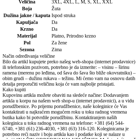
Veličina
3XL
,
4XL
,
L
,
M
,
S
,
XL
,
XXL
Boja
Žuta
Dužina jakne / kaputa
Ispod struka
Kapuljača
Da
Krzno
Da
Materijal
Platno
,
Prirodno krzno
Pol
Za žene
Sezona
Zima
Način određivanja veličine
Bilo da artikl kupujete preko našeg web-shopa (internet prodavnice)
ili telefonskim pozivom, potrebno je da izmerite: – visinu – širinu
ramena (merenu po leđima, od šava do šava što bliže okovratniku) –
obim grudi – dužinu rukava – težinu. Mi ćemo vam na osnovu datih
detalja preporučiti veličinu koja će vam najbolje pristajati.
Kako kupiti
Kupovinu artikla možete obaviti na sledeće načine: Dodavanjem
artikla u korpu na našem web shop-u (internet prodavnici), a u vidu
porudžbenice. Po prijemu porudžbenice, naše koleginice će Vas
kontaktirati u najkraćem mogućem roku u toku radnog vremena
butika kako bi potvrdile porudžbinu. Kontaktiranjem naših
koleginica u toku radnog vremena na telefone: +381 (64) 544-
6740, +381 (61) 236-4030, +381 (63) 316-120. Koleginicama je
potrebno reći naziv i boju artikla kao i podatke koji se nalaze u