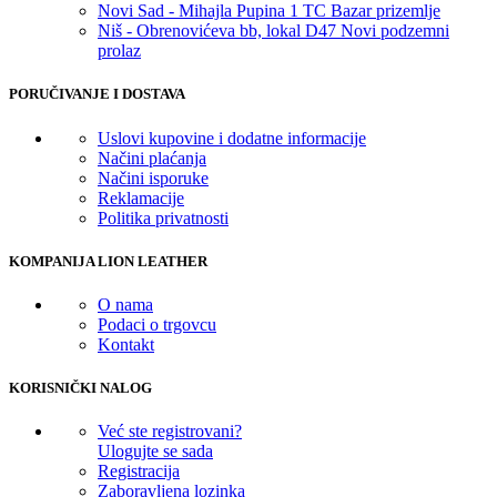
Novi Sad - Mihajla Pupina 1 TC Bazar prizemlje
Niš - Obrenovićeva bb, lokal D47 Novi podzemni
prolaz
PORUČIVANJE I DOSTAVA
Uslovi kupovine i dodatne informacije
Načini plaćanja
Načini isporuke
Reklamacije
Politika privatnosti
KOMPANIJA LION LEATHER
O nama
Podaci o trgovcu
Kontakt
KORISNIČKI NALOG
Već ste registrovani?
Ulogujte se sada
Registracija
Zaboravljena lozinka