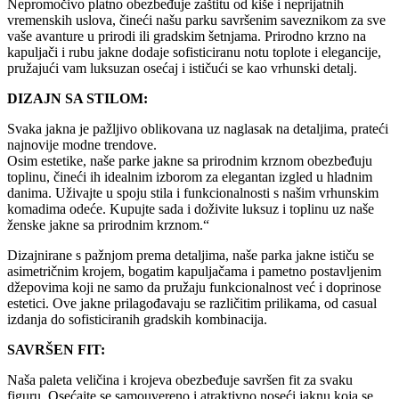
Nepromočivo platno obezbeđuje zaštitu od kiše i neprijatnih
vremenskih uslova, čineći našu parku savršenim saveznikom za sve
vaše avanture u prirodi ili gradskim šetnjama. Prirodno krzno na
kapuljači i rubu jakne dodaje sofisticiranu notu toplote i elegancije,
pružajući vam luksuzan osećaj i ističući se kao vrhunski detalj.
DIZAJN SA STILOM:
Svaka jakna je pažljivo oblikovana uz naglasak na detaljima, prateći
najnovije modne trendove.
Osim estetike, naše parke jakne sa prirodnim krznom obezbeđuju
toplinu, čineći ih idealnim izborom za elegantan izgled u hladnim
danima. Uživajte u spoju stila i funkcionalnosti s našim vrhunskim
komadima odeće. Kupujte sada i doživite luksuz i toplinu uz naše
ženske jakne sa prirodnim krznom.“
Dizajnirane s pažnjom prema detaljima, naše parka jakne ističu se
asimetričnim krojem, bogatim kapuljačama i pametno postavljenim
džepovima koji ne samo da pružaju funkcionalnost već i doprinose
estetici. Ove jakne prilagođavaju se različitim prilikama, od casual
izdanja do sofisticiranih gradskih kombinacija.
SAVRŠEN FIT:
Naša paleta veličina i krojeva obezbeđuje savršen fit za svaku
figuru. Osećajte se samouvereno i atraktivno noseći jaknu koja se