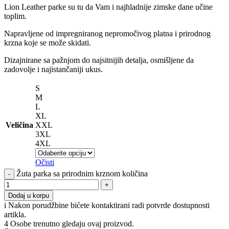
Lion Leather parke su tu da Vam i najhladnije zimske dane učine
toplim.
Napravljene od impregniranog nepromočivog platna i prirodnog
krzna koje se može skidati.
Dizajnirane sa pažnjom do najsitnijih detalja, osmišljene da
zadovolje i najistančaniji ukus.
S
M
L
XL
Veličina
XXL
3XL
4XL
Očisti
Žuta parka sa prirodnim krznom količina
Dodaj u korpu
i
Nakon porudžbine bićete kontaktirani radi potvrde dostupnosti
artikla.
4
Osobe trenutno gledaju ovaj proizvod.