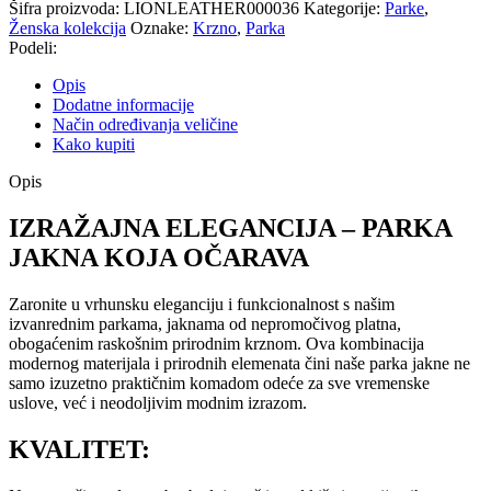
Šifra proizvoda:
LIONLEATHER000036
Kategorije:
Parke
,
Ženska kolekcija
Oznake:
Krzno
,
Parka
Podeli:
Opis
Dodatne informacije
Način određivanja veličine
Kako kupiti
Opis
IZRAŽAJNA ELEGANCIJA – PARKA
JAKNA KOJA OČARAVA
Zaronite u vrhunsku eleganciju i funkcionalnost s našim
izvanrednim parkama, jaknama od nepromočivog platna,
obogaćenim raskošnim prirodnim krznom. Ova kombinacija
modernog materijala i prirodnih elemenata čini naše parka jakne ne
samo izuzetno praktičnim komadom odeće za sve vremenske
uslove, već i neodoljivim modnim izrazom.
KVALITET: