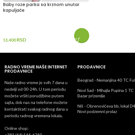
Baby roze parka sa krznom unutar
kapuljače
RSD
51.400
RADNO VREME NAŠE INTERNET
PRODAVNICE
PRODAVNICE
Beograd - Nemanjina 40 TC Fu
Naše radno vreme je svih 7 dana u
nedelji od 00-24h. U tom periodu
Novi Sad - Mihajla Pupina 1 TC
možete vršiti porudžbine putem
Bazar prizemlje
sajta, dok nas na telefone možete
Niš - Obrenovićeva bb, lokal D
kontaktirati svakog radnog dana u
Novi podzemni prolaz
periodu radnog vremena lokala.
Online shop:
+381 (64) 544-6740