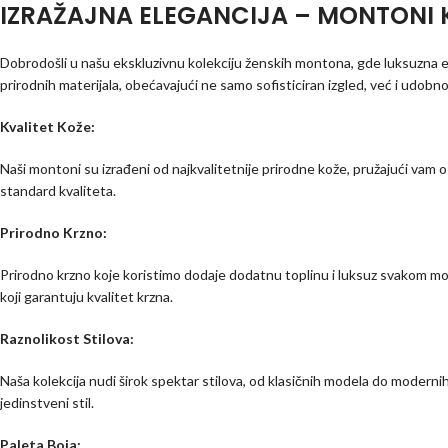
IZRAŽAJNA ELEGANCIJA – MONTONI
Dobrodošli u našu ekskluzivnu kolekciju ženskih montona, gde luksuzna el
prirodnih materijala, obećavajući ne samo sofisticiran izgled, već i udob
Kvalitet Kože:
Naši montoni su izrađeni od najkvalitetnije prirodne kože, pružajući vam o
standard kvaliteta.
Prirodno Krzno:
Prirodno krzno koje koristimo dodaje dodatnu toplinu i luksuz svakom 
koji garantuju kvalitet krzna.
Raznolikost Stilova:
Naša kolekcija nudi širok spektar stilova, od klasičnih modela do modernih 
jedinstveni stil.
Paleta Boja: