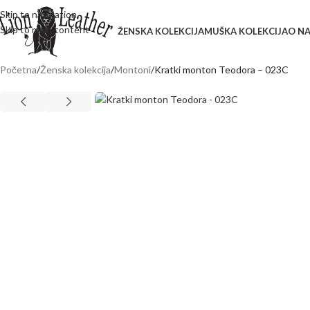
Skip to navigation
Skip to main content
ŽENSKA KOLEKCIJA
MUŠKA KOLEKCIJA
O N
Početna
Ženska kolekcija
Montoni
Kratki monton Teodora – 023C