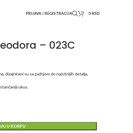
PRIJAVA / REGISTRACIJA
0
RSD
Teodora – 023C
, dizajnirani su sa pažnjom do najsitnijih detalja,
istančaniji ukus.
AJ U KORPU