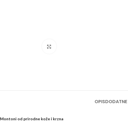
Kliknite za uvećanje
OPIS
DODATNE 
Montoni od prirodne kože i krzna