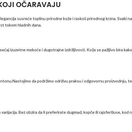
 KOJI OČARAVAJU
egancija susreće toplinu prirodne kože i raskoš prirodnog krzna. Svaki n
nost tokom hladnih dana.
sećaj izuzetne mekoće i dugotrajne izdržljivosti. Koža se pažljivo bira kak
montonu.Nastojimo da podržimo održivu praksu i odgovornu proizvodnju, 
varijacija. Bez obzira da li preferirate dugmad, kopče ili rajsferšluse, ko