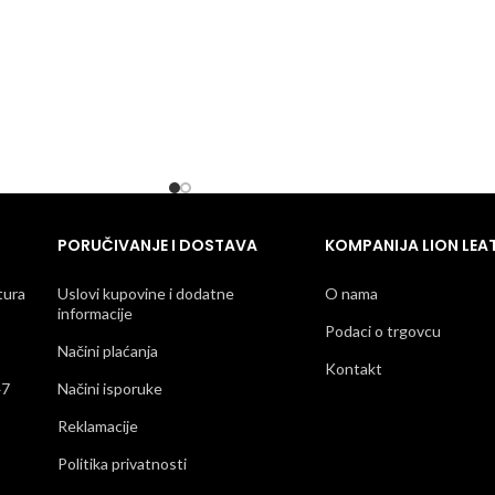
PORUČIVANJE I DOSTAVA
KOMPANIJA LION LEA
tura
Uslovi kupovine i dodatne
O nama
informacije
Podaci o trgovcu
Načini plaćanja
Kontakt
47
Načini isporuke
Reklamacije
Politika privatnosti