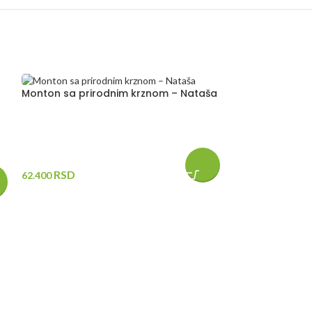
RASPRODATO
Monton sa prirodnim krznom – Nataša
RSD
62.400