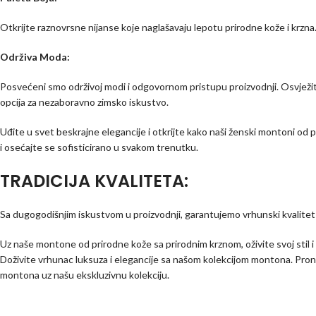
Otkrijte raznovrsne nijanse koje naglašavaju lepotu prirodne kože i krzna.
Održiva Moda:
Posvećeni smo održivoj modi i odgovornom pristupu proizvodnji. Osvježite
opcija za nezaboravno zimsko iskustvo.
Uđite u svet beskrajne elegancije i otkrijte kako naši ženski montoni od
i osećajte se sofisticirano u svakom trenutku.
TRADICIJA KVALITETA:
Sa dugogodišnjim iskustvom u proizvodnji, garantujemo vrhunski kvalitet 
Uz naše montone od prirodne kože sa prirodnim krznom, oživite svoj stil i
Doživite vrhunac luksuza i elegancije sa našom kolekcijom montona. Prona
montona uz našu ekskluzivnu kolekciju.