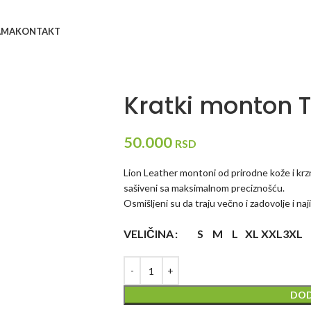
AMA
KONTAKT
Kratki monton 
50.000
RSD
Lion Leather montoni od prirodne kože i krzna
sašiveni sa maksimalnom preciznošću.
Osmišljeni su da traju večno i zadovolje i naj
VELIČINA
S
M
L
XL
XXL
3XL
DOD