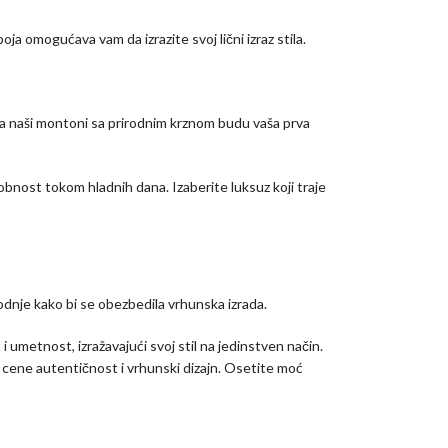
ja omogućava vam da izrazite svoj lični izraz stila.
ka naši montoni sa prirodnim krznom budu vaša prva
bnost tokom hladnih dana. Izaberite luksuz koji traje
odnje kako bi se obezbedila vrhunska izrada.
 umetnost, izražavajući svoj stil na jedinstven način.
i cene autentičnost i vrhunski dizajn. Osetite moć