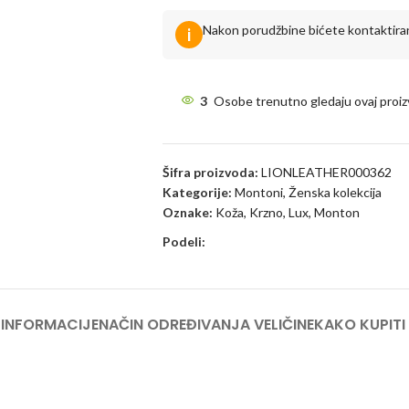
Nakon porudžbine bićete kontaktirani
i
3
Osobe trenutno gledaju ovaj proiz
Šifra proizvoda:
LIONLEATHER000362
Kategorije:
Montoni
,
Ženska kolekcija
Oznake:
Koža
,
Krzno
,
Lux
,
Monton
Podeli:
INFORMACIJE
NAČIN ODREĐIVANJA VELIČINE
KAKO KUPITI