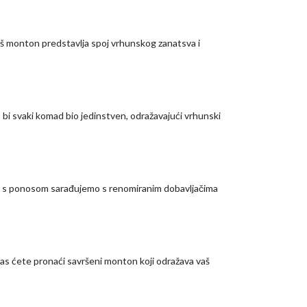
aš monton predstavlja spoj vrhunskog zanatsva i
o bi svaki komad bio jedinstven, odražavajući vrhunski
te s ponosom sarađujemo s renomiranim dobavljačima
d nas ćete pronaći savršeni monton koji odražava vaš