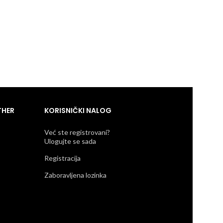
Parka jakna sa
Anđelina
RSD
45.300
THER
KORISNIČKI NALOG
Već ste registrovani?
Ulogujte se sada
Registracija
Zaboravljena lozinka