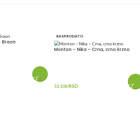
RASPRODATO
– Braon
Monton – Nika – Crna, crno krzno
RSD
53.100