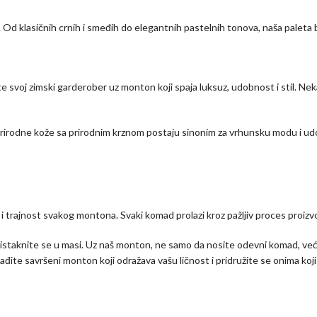
 Od klasičnih crnih i smeđih do elegantnih pastelnih tonova, naša paleta bo
 svoj zimski garderober uz monton koji spaja luksuz, udobnost i stil. Ne
 prirodne kože sa prirodnim krznom postaju sinonim za vrhunsku modu i udo
i trajnost svakog montona. Svaki komad prolazi kroz pažljiv proces proizv
 istaknite se u masi. Uz naš monton, ne samo da nosite odevni komad, već i
đite savršeni monton koji odražava vašu ličnost i pridružite se onima koj