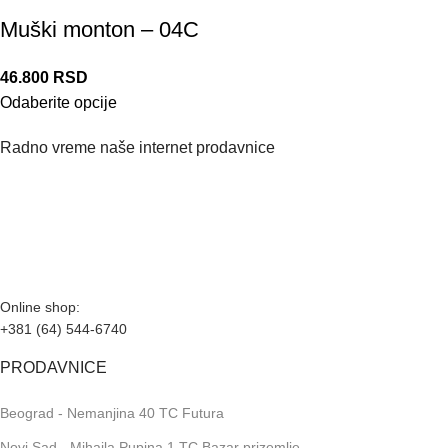
Muški monton – 04C
46.800
RSD
Odaberite opcije
Radno vreme naše internet prodavnice
Naše radno vreme je svih 7 dana u nedelji od 00-24h. U tom
periodu možete vršiti porudžbine putem sajta, dok nas na
telefone možete kontaktirati svakog radnog dana u periodu
radnog vremena lokala.
Online shop:
+381 (64) 544-6740
PRODAVNICE
Beograd - Nemanjina 40 TC Futura
Novi Sad - Mihajla Pupina 1 TC Bazar prizemlje