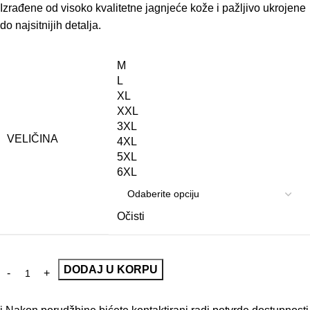
Izrađene od visoko kvalitetne jagnjeće kože i pažljivo ukrojene
do najsitnijih detalja.
M
L
XL
XXL
3XL
VELIČINA
4XL
5XL
6XL
Očisti
DODAJ U KORPU