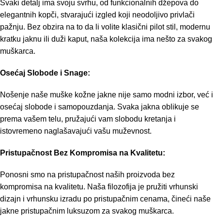
Svaki detalj ima svoju svrhu, od funkcionalnih džepova do
elegantnih kopči, stvarajući izgled koji neodoljivo privlači
pažnju. Bez obzira na to da li volite klasični pilot stil, modernu
kratku jaknu ili duži kaput, naša kolekcija ima nešto za svakog
muškarca.
Osećaj Slobode i Snage:
Nošenje naše muške kožne jakne nije samo modni izbor, već i
osećaj slobode i samopouzdanja. Svaka jakna oblikuje se
prema vašem telu, pružajući vam slobodu kretanja i
istovremeno naglašavajući vašu muževnost.
Pristupačnost Bez Kompromisa na Kvalitetu:
Ponosni smo na pristupačnost naših proizvoda bez
kompromisa na kvalitetu. Naša filozofija je pružiti vrhunski
dizajn i vrhunsku izradu po pristupačnim cenama, čineći naše
jakne pristupačnim luksuzom za svakog muškarca.