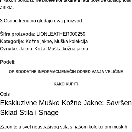
i
Nakon porudžbine bićete kontaktirani radi potvrde dostupnosti
artikla.
3
Osobe trenutno gledaju ovaj proizvod.
Šifra proizvoda:
LIONLEATHER000259
Kategorije:
Kožne jakne
,
Muška kolekcija
Oznake:
Jakna
,
Koža
,
Muška kožna jakna
Podeli:
OPIS
DODATNE INFORMACIJE
NAČIN ODREĐIVANJA VELIČINE
KAKO KUPITI
Opis
Ekskluzivne Muške Kožne Jakne: Savršen
Sklad Stila i Snage
Zaronite u svet neustrašivog stila s našom kolekcijom muških