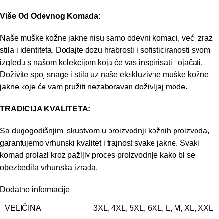
Više Od Odevnog Komada:
Naše muške kožne jakne nisu samo odevni komadi, već izraz
stila i identiteta. Dodajte dozu hrabrosti i sofisticiranosti svom
izgledu s našom kolekcijom koja će vas inspirisati i ojačati.
Doživite spoj snage i stila uz naše ekskluzivne muške kožne
jakne koje će vam pružiti nezaboravan doživljaj mode.
TRADICIJA KVALITETA:
Sa dugogodišnjim iskustvom u proizvodnji kožnih proizvoda,
garantujemo vrhunski kvalitet i trajnost svake jakne. Svaki
komad prolazi kroz pažljiv proces proizvodnje kako bi se
obezbedila vrhunska izrada.
Dodatne informacije
VELIČINA
3XL
,
4XL
,
5XL
,
6XL
,
L
,
M
,
XL
,
XXL