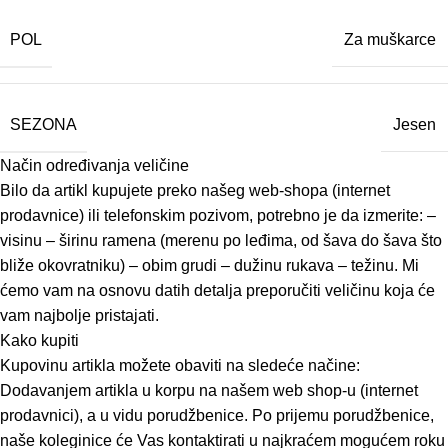
POL
Za muškarce
SEZONA
Jesen
Način određivanja veličine
Bilo da artikl kupujete preko našeg web-shopa (internet
prodavnice) ili telefonskim pozivom, potrebno je da izmerite: –
visinu – širinu ramena (merenu po leđima, od šava do šava što
bliže okovratniku) – obim grudi – dužinu rukava – težinu. Mi
ćemo vam na osnovu datih detalja preporučiti veličinu koja će
vam najbolje pristajati.
Kako kupiti
Kupovinu artikla možete obaviti na sledeće načine:
Dodavanjem artikla u korpu na našem web shop-u (internet
prodavnici), a u vidu porudžbenice. Po prijemu porudžbenice,
naše koleginice će Vas kontaktirati u najkraćem mogućem roku