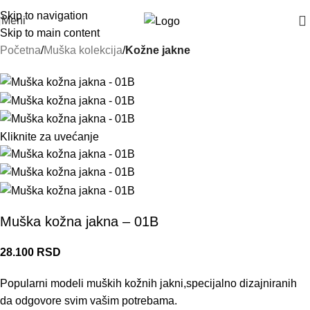
Skip to navigation
Meni
Skip to main content
Početna
Muška kolekcija
Kožne jakne
Kliknite za uvećanje
Muška kožna jakna – 01B
28.100
RSD
Popularni modeli muških kožnih jakni,specijalno dizajniranih
da odgovore svim vašim potrebama.