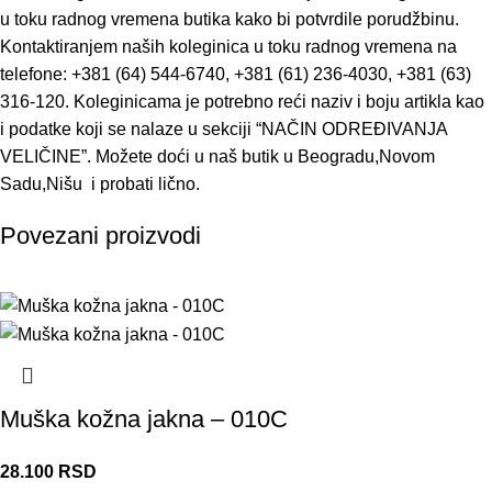
u toku radnog vremena butika kako bi potvrdile porudžbinu.
Kontaktiranjem naših koleginica u toku radnog vremena na
telefone: +381 (64) 544-6740, +381 (61) 236-4030, +381 (63)
316-120. Koleginicama je potrebno reći naziv i boju artikla kao
i podatke koji se nalaze u sekciji “NAČIN ODREĐIVANJA
VELIČINE”. Možete doći u naš butik u Beogradu,Novom
Sadu,Nišu i probati lično.
Povezani proizvodi
Muška kožna jakna – 010C
28.100
RSD