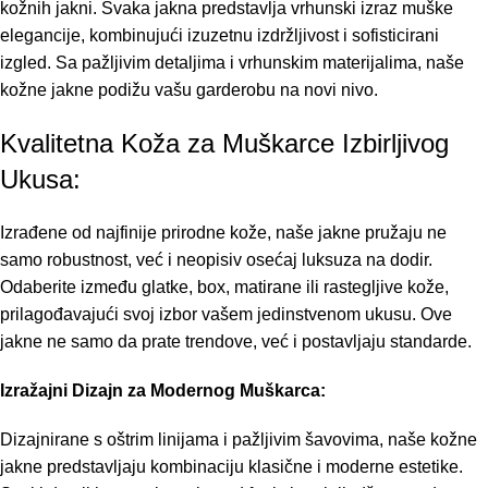
kožnih jakni. Svaka jakna predstavlja vrhunski izraz muške
elegancije, kombinujući izuzetnu izdržljivost i sofisticirani
izgled. Sa pažljivim detaljima i vrhunskim materijalima, naše
kožne jakne podižu vašu garderobu na novi nivo.
Kvalitetna Koža za Muškarce Izbirljivog
Ukusa:
Izrađene od najfinije prirodne kože, naše jakne pružaju ne
samo robustnost, već i neopisiv osećaj luksuza na dodir.
Odaberite između glatke, box, matirane ili rastegljive kože,
prilagođavajući svoj izbor vašem jedinstvenom ukusu. Ove
jakne ne samo da prate trendove, već i postavljaju standarde.
Izražajni Dizajn za Modernog Muškarca:
Dizajnirane s oštrim linijama i pažljivim šavovima, naše kožne
jakne predstavljaju kombinaciju klasične i moderne estetike.