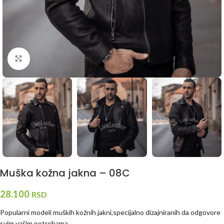
Kliknite za uvećanje
Muška kožna jakna – 08C
28.100
RSD
Popularni modeli muških kožnih jakni,specijalno dizajniranih da odgovore
svim vašim potrebama.