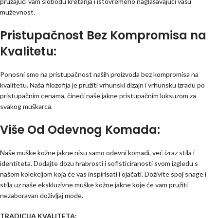
pružajući vam slobodu kretanja i istovremeno naglašavajući vašu
muževnost.
Pristupačnost Bez Kompromisa na
Kvalitetu:
Ponosni smo na pristupačnost naših proizvoda bez kompromisa na
kvalitetu. Naša filozofija je pružiti vrhunski dizajn i vrhunsku izradu po
pristupačnim cenama, čineći naše jakne pristupačnim luksuzom za
svakog muškarca.
Više Od Odevnog Komada:
Naše muške kožne jakne nisu samo odevni komadi, već izraz stila i
identiteta. Dodajte dozu hrabrosti i sofisticiranosti svom izgledu s
našom kolekcijom koja će vas inspirisati i ojačati. Doživite spoj snage i
stila uz naše ekskluzivne muške kožne jakne koje će vam pružiti
nezaboravan doživljaj mode.
TRADICIJA KVALITETA: