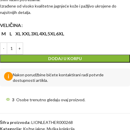
Izrađene od visoko kvalitetne jagnjeće kože i pažljivo ukrojene do
najsitnijih detalja.
VELIČINA
M
L
XL
XXL
3XL
4XL
5XL
6XL
DODAJ U KORPU
Nakon porudžbine bićete kontaktirani radi potvrde
i
dostupnosti artikla.
3
Osobe trenutno gledaju ovaj proizvod.
Šifra proizvoda:
LIONLEATHER000268
Kategorije:
Kožne jakne
,
Muška kolekcija