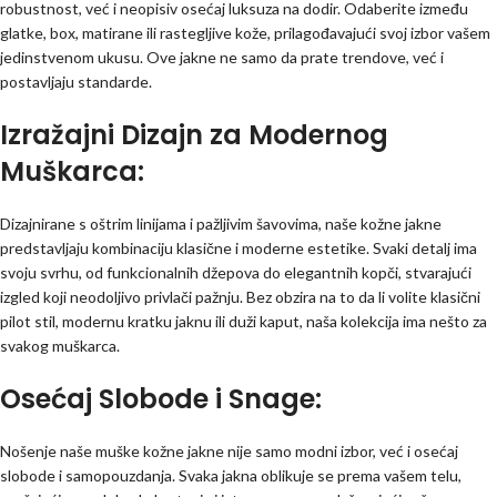
robustnost, već i neopisiv osećaj luksuza na dodir. Odaberite između
glatke, box, matirane ili rastegljive kože, prilagođavajući svoj izbor vašem
jedinstvenom ukusu. Ove jakne ne samo da prate trendove, već i
postavljaju standarde.
Izražajni Dizajn za Modernog
Muškarca:
Dizajnirane s oštrim linijama i pažljivim šavovima, naše kožne jakne
predstavljaju kombinaciju klasične i moderne estetike. Svaki detalj ima
svoju svrhu, od funkcionalnih džepova do elegantnih kopči, stvarajući
izgled koji neodoljivo privlači pažnju. Bez obzira na to da li volite klasični
pilot stil, modernu kratku jaknu ili duži kaput, naša kolekcija ima nešto za
svakog muškarca.
Osećaj Slobode i Snage:
Nošenje naše muške kožne jakne nije samo modni izbor, već i osećaj
slobode i samopouzdanja. Svaka jakna oblikuje se prema vašem telu,