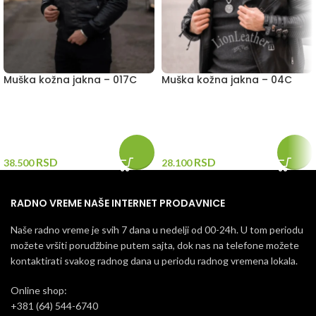
Muška kožna jakna – 017C
Muška kožna jakna – 04C
RSD
RSD
38.500
28.100
RADNO VREME NAŠE INTERNET PRODAVNICE
Naše radno vreme je svih 7 dana u nedelji od 00-24h. U tom periodu
možete vršiti porudžbine putem sajta, dok nas na telefone možete
kontaktirati svakog radnog dana u periodu radnog vremena lokala.
Online shop:
+381 (64) 544-6740