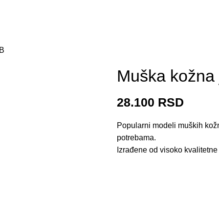
4B
Muška kožna 
28.100
RSD
Popularni modeli muških kožn
potrebama.
Izrađene od visoko kvalitetne 