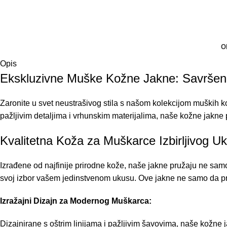
O
Opis
Ekskluzivne Muške Kožne Jakne: Savršen 
Zaronite u svet neustrašivog stila s našom kolekcijom muških kož
pažljivim detaljima i vrhunskim materijalima, naše kožne jakne
Kvalitetna Koža za Muškarce Izbirljivog U
Izrađene od najfinije prirodne kože, naše jakne pružaju ne samo 
svoj izbor vašem jedinstvenom ukusu. Ove jakne ne samo da pra
Izražajni Dizajn za Modernog Muškarca:
Dizajnirane s oštrim linijama i pažljivim šavovima, naše kožne 