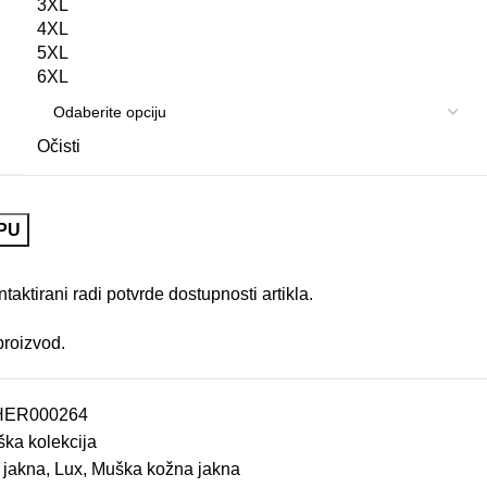
3XL
4XL
5XL
6XL
Očisti
PU
aktirani radi potvrde dostupnosti artikla.
proizvod.
HER000264
ka kolekcija
 jakna
,
Lux
,
Muška kožna jakna