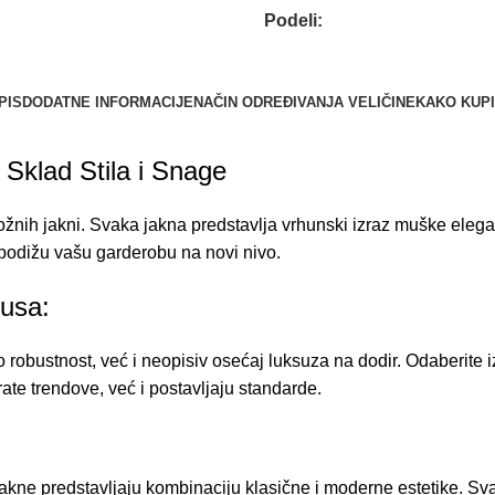
Podeli:
PIS
DODATNE INFORMACIJE
NAČIN ODREĐIVANJA VELIČINE
KAKO KUPI
Sklad Stila i Snage
nih jakni. Svaka jakna predstavlja vrhunski izraz muške eleganci
 podižu vašu garderobu na novi nivo.
kusa:
robustnost, već i neopisiv osećaj luksuza na dodir. Odaberite iz
te trendove, već i postavljaju standarde.
jakne predstavljaju kombinaciju klasične i moderne estetike. Sv