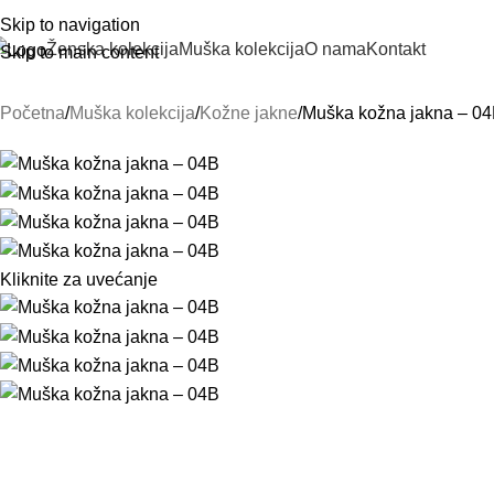
Skip to navigation
Ženska kolekcija
Muška kolekcija
O nama
Kontakt
Skip to main content
Početna
Muška kolekcija
Kožne jakne
Muška kožna jakna – 0
Kliknite za uvećanje