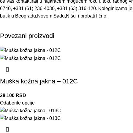
će Vas kontaktirati u najkraćem mogućem roku u toku radnog vr
6740, +381 (61) 236-4030, +381 (63) 316-120. Koleginicama je 
butik u Beogradu,Novom Sadu,Nišu i probati lično.
Povezani proizvodi
Muška kožna jakna – 012C
28.100
RSD
Odaberite opcije