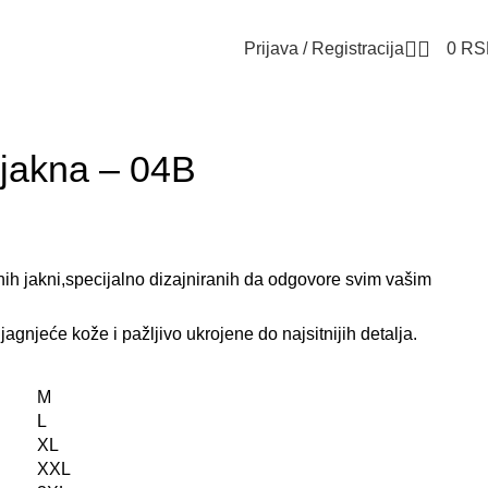
Prijava / Registracija
0
RS
jakna – 04B
ih jakni,specijalno dizajniranih da odgovore svim vašim
jagnjeće kože i pažljivo ukrojene do najsitnijih detalja.
M
L
XL
XXL