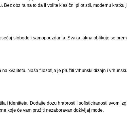
u. Bez obzira na to da li volite klasični pilot stil, modernu kratk
osećaj slobode i samopouzdanja. Svaka jakna oblikuje se prema
 kvalitetu. Naša filozofija je pružiti vrhunski dizajn i vrhuns
i identiteta. Dodajte dozu hrabrosti i sofisticiranosti svom izgl
kne koje će vam pružiti nezaboravan doživljaj mode.