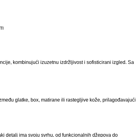
TI
je, kombinujući izuzetnu izdržljivost i sofisticirani izgled. Sa
među glatke, box, matirane ili rastegljive kože, prilagođavajući
aki detalj ima svoju svrhu, od funkcionalnih džepova do