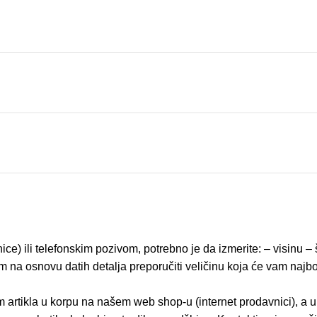
ice) ili telefonskim pozivom, potrebno je da izmerite: – visinu 
na osnovu datih detalja preporučiti veličinu koja će vam najbolj
 artikla u korpu na našem web shop-u (internet prodavnici), a 