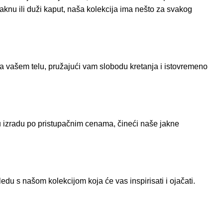
u jaknu ili duži kaput, naša kolekcija ima nešto za svakog
 vašem telu, pružajući vam slobodu kretanja i istovremeno
ku izradu po pristupačnim cenama, čineći naše jakne
edu s našom kolekcijom koja će vas inspirisati i ojačati.