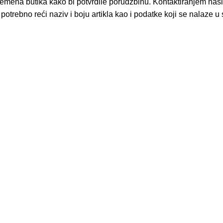
emena butika kako bi potvrdile porudžbinu. Kontaktiranjem naši
potrebno reći naziv i boju artikla kao i podatke koji se nala