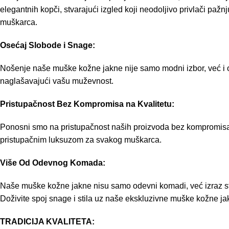
elegantnih kopči, stvarajući izgled koji neodoljivo privlači pažnj
muškarca.
Osećaj Slobode i Snage:
Nošenje naše muške kožne jakne nije samo modni izbor, već i 
naglašavajući vašu muževnost.
Pristupačnost Bez Kompromisa na Kvalitetu:
Ponosni smo na pristupačnost naših proizvoda bez kompromisa na
pristupačnim luksuzom za svakog muškarca.
Više Od Odevnog Komada:
Naše muške kožne jakne nisu samo odevni komadi, već izraz stila 
Doživite spoj snage i stila uz naše ekskluzivne muške kožne ja
TRADICIJA KVALITETA: