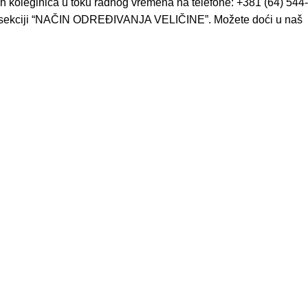
h koleginica u toku radnog vremena na telefone: +381 (64) 544-
ze u sekciji “NAČIN ODREĐIVANJA VELIČINE”. Možete doći u naš