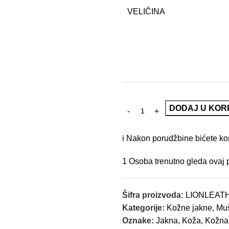
VELIČINA
DODAJ U KOR
i
Nakon porudžbine bićete kont
1
Osoba trenutno gleda ovaj 
Šifra proizvoda:
LIONLEAT
Kategorije:
Kožne jakne
,
Muš
Oznake:
Jakna
,
Koža
,
Kožna