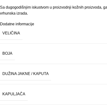
Sa dugogodišnjim iskustvom u proizvodnji kožnih proizvoda, gar
vrhunska izrada.
Dodatne informacije
VELIČINA
BOJA
DUŽINA JAKNE / KAPUTA
KAPULJAČA