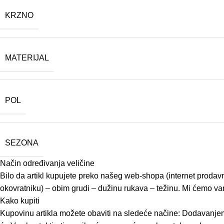
KRZNO
MATERIJAL
POL
SEZONA
Način određivanja veličine
Bilo da artikl kupujete preko našeg web-shopa (internet prodavn
okovratniku) – obim grudi – dužinu rukava – težinu. Mi ćemo vam 
Kako kupiti
Kupovinu artikla možete obaviti na sledeće načine: Dodavanjem