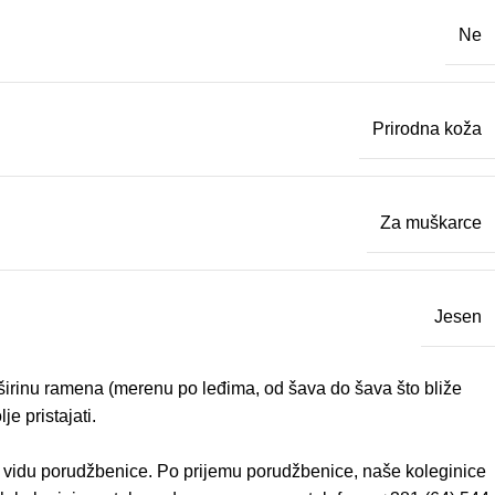
Ne
Prirodna koža
Za muškarce
Jesen
– širinu ramena (merenu po leđima, od šava do šava što bliže
e pristajati.
u vidu porudžbenice. Po prijemu porudžbenice, naše koleginice