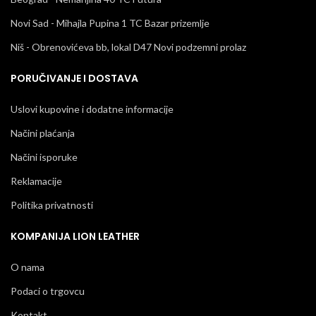
Novi Sad - Mihajla Pupina 1 TC Bazar prizemlje
Niš - Obrenovićeva bb, lokal D47 Novi podzemni prolaz
PORUČIVANJE I DOSTAVA
Uslovi kupovine i dodatne informacije
Načini plaćanja
Načini isporuke
Reklamacije
Politika privatnosti
KOMPANIJA LION LEATHER
O nama
Podaci o trgovcu
Kontakt