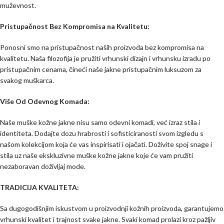
muževnost.
Pristupačnost Bez Kompromisa na Kvalitetu:
Ponosni smo na pristupačnost naših proizvoda bez kompromisa na
kvalitetu. Naša filozofija je pružiti vrhunski dizajn i vrhunsku izradu po
pristupačnim cenama, čineći naše jakne pristupačnim luksuzom za
svakog muškarca.
Više Od Odevnog Komada:
Naše muške kožne jakne nisu samo odevni komadi, već izraz stila i
identiteta. Dodajte dozu hrabrosti i sofisticiranosti svom izgledu s
našom kolekcijom koja će vas inspirisati i ojačati. Doživite spoj snage i
stila uz naše ekskluzivne muške kožne jakne koje će vam pružiti
nezaboravan doživljaj mode.
TRADICIJA KVALITETA:
Sa dugogodišnjim iskustvom u proizvodnji kožnih proizvoda, garantujemo
vrhunski kvalitet i trajnost svake jakne. Svaki komad prolazi kroz pažljiv