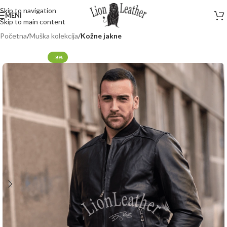
Skip to navigation
MENI
Skip to main content
Početna
Muška kolekcija
Kožne jakne
-8%