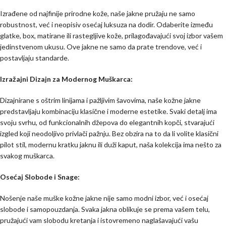
Izrađene od najfinije prirodne kože, naše jakne pružaju ne samo
robustnost, već i neopisiv osećaj luksuza na dodir. Odaberite između
glatke, box, matirane ili rastegljive kože, prilagođavajući svoj izbor vašem
jedinstvenom ukusu. Ove jakne ne samo da prate trendove, već i
postavljaju standarde.
Izražajni Dizajn za Modernog Muškarca:
Dizajnirane s oštrim linijama i pažljivim šavovima, naše kožne jakne
predstavljaju kombinaciju klasične i moderne estetike. Svaki detalj ima
svoju svrhu, od funkcionalnih džepova do elegantnih kopči, stvarajući
izgled koji neodoljivo privlači pažnju. Bez obzira na to da li volite klasični
pilot stil, modernu kratku jaknu ili duži kaput, naša kolekcija ima nešto za
svakog muškarca.
Osećaj Slobode i Snage:
Nošenje naše muške kožne jakne nije samo modni izbor, već i osećaj
slobode i samopouzdanja. Svaka jakna oblikuje se prema vašem telu,
pružajući vam slobodu kretanja i istovremeno naglašavajući vašu