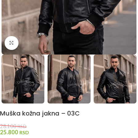
Kliknite za uvećanje
Muška kožna jakna – 03C
28.100
RSD
25.800
RSD