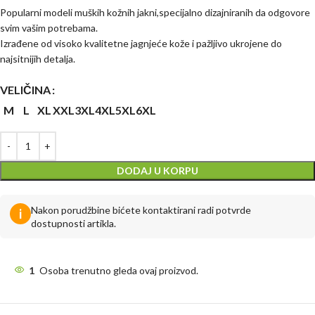
Popularni modeli muških kožnih jakni,specijalno dizajniranih da odgovore
svim vašim potrebama.
Izrađene od visoko kvalitetne jagnjeće kože i pažljivo ukrojene do
najsitnijih detalja.
VELIČINA
M
L
XL
XXL
3XL
4XL
5XL
6XL
DODAJ U KORPU
Nakon porudžbine bićete kontaktirani radi potvrde
i
dostupnosti artikla.
1
Osoba trenutno gleda ovaj proizvod.