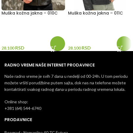
Muška kožna jakna – 010C
Muška kožna jakna – 011C
RSD
RSD
28.100
28.100
RADNO VREME NAŠE INTERNET PRODAVNICE
Naše radno vreme je svih 7 dana u nedelji od 00-24h. U tom periodu
možete vršiti porudžbine putem sajta, dok nas na telefone možete
kontaktirati svakog radnog dana u periodu radnog vremena lokala.
Online shop:
+381 (64) 544-6740
PRODAVNICE
Beograd - Nemanjina 40 TC Futura