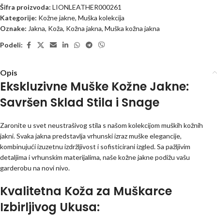
Šifra proizvoda:
LIONLEATHER000261
Kategorije:
Kožne jakne
,
Muška kolekcija
Oznake:
Jakna
,
Koža
,
Kožna jakna
,
Muška kožna jakna
Podeli:
Opis
Ekskluzivne Muške Kožne Jakne:
Savršen Sklad Stila i Snage
Zaronite u svet neustrašivog stila s našom kolekcijom muških kožnih
jakni. Svaka jakna predstavlja vrhunski izraz muške elegancije,
kombinujući izuzetnu izdržljivost i sofisticirani izgled. Sa pažljivim
detaljima i vrhunskim materijalima, naše kožne jakne podižu vašu
garderobu na novi nivo.
Kvalitetna Koža za Muškarce
Izbirljivog Ukusa: