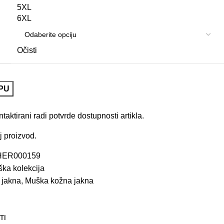
5XL
6XL
Očisti
PU
aktirani radi potvrde dostupnosti artikla.
j proizvod.
HER000159
ka kolekcija
 jakna
,
Muška kožna jakna
TI