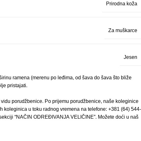
Prirodna koža
Za muškarce
Jesen
– širinu ramena (merenu po leđima, od šava do šava što bliže
e pristajati.
u vidu porudžbenice. Po prijemu porudžbenice, naše koleginice
h koleginica u toku radnog vremena na telefone: +381 (64) 544-
ze u sekciji “NAČIN ODREĐIVANJA VELIČINE”. Možete doći u naš