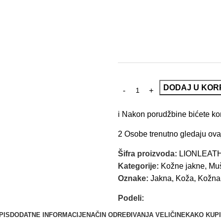
DODAJ U KOR
i
Nakon porudžbine bićete kont
2
Osobe trenutno gledaju ova
Šifra proizvoda:
LIONLEAT
Kategorije:
Kožne jakne
,
Muš
Oznake:
Jakna
,
Koža
,
Kožna
Podeli:
PIS
DODATNE INFORMACIJE
NAČIN ODREĐIVANJA VELIČINE
KAKO KUPI