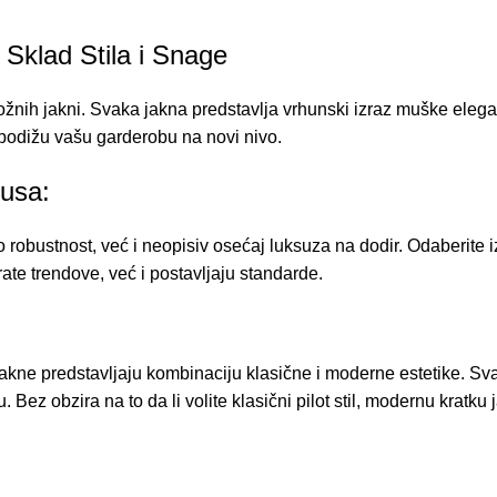
Sklad Stila i Snage
nih jakni. Svaka jakna predstavlja vrhunski izraz muške eleganci
 podižu vašu garderobu na novi nivo.
kusa:
robustnost, već i neopisiv osećaj luksuza na dodir. Odaberite iz
te trendove, već i postavljaju standarde.
jakne predstavljaju kombinaciju klasične i moderne estetike. Sv
u. Bez obzira na to da li volite klasični pilot stil, modernu kratk