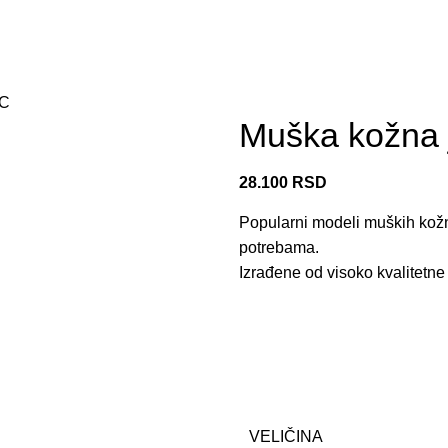
1C
Muška kožna 
28.100
RSD
Popularni modeli muških kožn
potrebama.
Izrađene od visoko kvalitetne 
VELIČINA