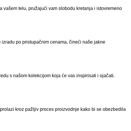
 vašem telu, pružajući vam slobodu kretanja i istovremeno
ku izradu po pristupačnim cenama, čineći naše jakne
edu s našom kolekcijom koja će vas inspirisati i ojačati.
prolazi kroz pažljiv proces proizvodnje kako bi se obezbedila