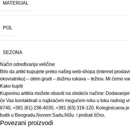
MATERIJAL
POL
SEZONA
Način određivanja veličine
Bilo da artikl kupujete preko našeg web-shopa (internet prodavn
okovratniku) – obim grudi – dužinu rukava – težinu. Mi ćemo vam 
Kako kupiti
Kupovinu artikla možete obaviti na sledeće načine: Dodavanjem
će Vas kontaktirati u najkraćem mogućem roku u toku radnog vr
6740, +381 (61) 236-4030, +381 (63) 316-120. Koleginicama je 
butik u Beogradu,Novom Sadu,Nišu i probati lično.
Povezani proizvodi