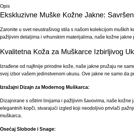
Opis
Ekskluzivne Muške Kožne Jakne: Savršen 
Zaronite u svet neustrašivog stila s našom kolekcijom muških kož
pažljivim detaljima i vrhunskim materijalima, naše kožne jakne
Kvalitetna Koža za Muškarce Izbirljivog U
Izrađene od najfinije prirodne kože, naše jakne pružaju ne samo 
svoj izbor vašem jedinstvenom ukusu. Ove jakne ne samo da pra
Izražajni Dizajn za Modernog Muškarca:
Dizajnirane s oštrim linijama i pažljivim šavovima, naše kožne 
elegantnih kopči, stvarajući izgled koji neodoljivo privlači pažnj
muškarca.
Osećaj Slobode i Snage: