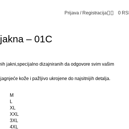
Prijava / Registracija
0
RS
jakna – 01C
ih jakni,specijalno dizajniranih da odgovore svim vašim
jagnjeće kože i pažljivo ukrojene do najsitnijih detalja.
M
L
XL
XXL
3XL
4XL