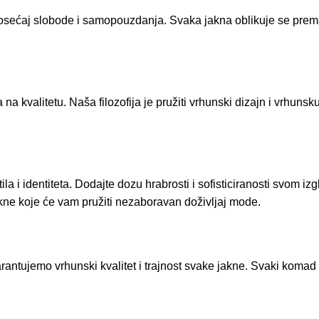
osećaj slobode i samopouzdanja. Svaka jakna oblikuje se prema
 kvalitetu. Naša filozofija je pružiti vrhunski dizajn i vrhuns
i identiteta. Dodajte dozu hrabrosti i sofisticiranosti svom izgl
kne koje će vam pružiti nezaboravan doživljaj mode.
antujemo vrhunski kvalitet i trajnost svake jakne. Svaki komad 