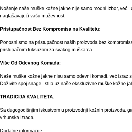
Nošenje naše muške kožne jakne nije samo modni izbor, već i 
naglašavajući vašu muževnost.
Pristupačnost Bez Kompromisa na Kvalitetu:
Ponosni smo na pristupačnost naših proizvoda bez kompromisa na
pristupačnim luksuzom za svakog muškarca.
Više Od Odevnog Komada:
Naše muške kožne jakne nisu samo odevni komadi, već izraz stila 
Doživite spoj snage i stila uz naše ekskluzivne muške kožne ja
TRADICIJA KVALITETA:
Sa dugogodišnjim iskustvom u proizvodnji kožnih proizvoda, gar
vrhunska izrada.
Dodatne informacije