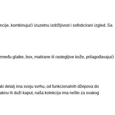
je, kombinujući izuzetnu izdržljivost i sofisticirani izgled. Sa
među glatke, box, matirane ili rastegljive kože, prilagođavajući
aki detalj ima svoju svrhu, od funkcionalnih džepova do
u jaknu ili duži kaput, naša kolekcija ima nešto za svakog