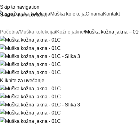
Skip to navigation
Ženska kolekcija
Muška kolekcija
O nama
Kontakt
Skip to main content
Početna
Muška kolekcija
Kožne jakne
Muška kožna jakna – 0
Kliknite za uvećanje