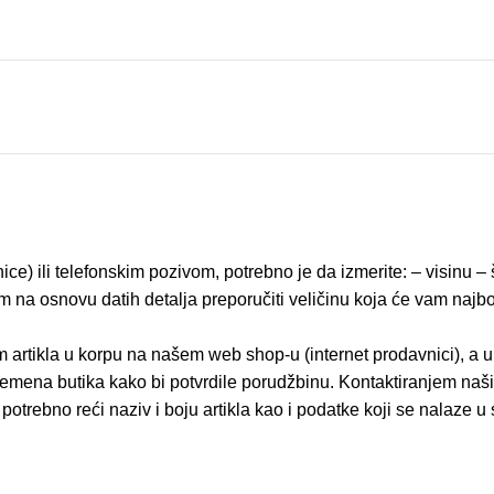
ice) ili telefonskim pozivom, potrebno je da izmerite: – visinu 
na osnovu datih detalja preporučiti veličinu koja će vam najbolj
 artikla u korpu na našem web shop-u (internet prodavnici), a 
emena butika kako bi potvrdile porudžbinu. Kontaktiranjem naši
potrebno reći naziv i boju artikla kao i podatke koji se nala