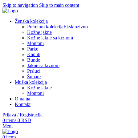
Skip to navigation
Skip to main content
Ženska kolekcija
Premium kolekcija
Ekskluzivno
Kožne jakne
Kožne jakne sa krznom
Montoni
Parke
Kaputi
Bunde
Jakne sa krznom
Prsluci
Šubare
Muška kolekcija
Kožne jakne
Montoni
O nama
Kontakt
Prijava / Registracija
0
items
0
RSD
Meni
0
items