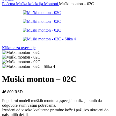
Početna
Muška kolekcija
Montoni
Muški monton – 02C
Kliknite za uvećanje
Muški monton – 02C
46.800
RSD
Popularni modeli muških montona ,specijalno dizajniranih da
odgovore svim vašim potrebama.
Izrađeni od visoko kvalitetne prirodne kože i pažljivo ukrojeni do
najsitnijih detalja.