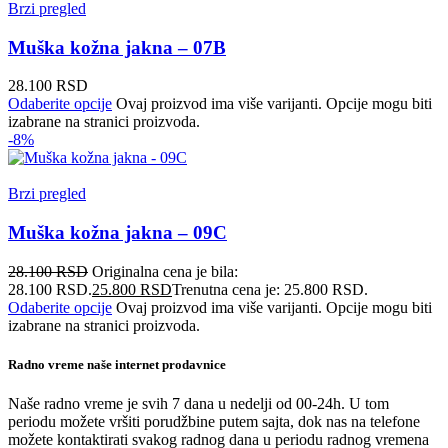
Brzi pregled
Muška kožna jakna – 07B
28.100
RSD
Odaberite opcije
Ovaj proizvod ima više varijanti. Opcije mogu biti
izabrane na stranici proizvoda.
-8%
Brzi pregled
Muška kožna jakna – 09C
28.100
RSD
Originalna cena je bila:
28.100 RSD.
25.800
RSD
Trenutna cena je: 25.800 RSD.
Odaberite opcije
Ovaj proizvod ima više varijanti. Opcije mogu biti
izabrane na stranici proizvoda.
Radno vreme naše internet prodavnice
Naše radno vreme je svih 7 dana u nedelji od 00-24h. U tom
periodu možete vršiti porudžbine putem sajta, dok nas na telefone
možete kontaktirati svakog radnog dana u periodu radnog vremena