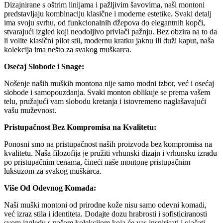
Dizajnirane s oštrim linijama i pažljivim šavovima, naši montoni
predstavljaju kombinaciju klasične i moderne estetike. Svaki detalj
ima svoju svrhu, od funkcionalnih džepova do elegantnih kopči,
stvarajući izgled koji neodoljivo privlači pažnju. Bez obzira na to da
li volite klasični pilot stil, modernu kratku jaknu ili duži kaput, naša
kolekcija ima nešto za svakog muškarca.
Osećaj Slobode i Snage:
Nošenje naših muških montona nije samo modni izbor, već i osećaj
slobode i samopouzdanja. Svaki monton oblikuje se prema vašem
telu, pružajući vam slobodu kretanja i istovremeno naglašavajući
vašu muževnost.
Pristupačnost Bez Kompromisa na Kvalitetu:
Ponosni smo na pristupačnost naših proizvoda bez kompromisa na
kvalitetu. Naša filozofija je pružiti vrhunski dizajn i vrhunsku izradu
po pristupačnim cenama, čineći naše montone pristupačnim
luksuzom za svakog muškarca.
Više Od Odevnog Komada:
Naši muški montoni od prirodne kože nisu samo odevni komadi,
već izraz stila i identiteta. Dodajte dozu hrabrosti i sofisticiranosti
svom izgledu s našom kolekcijom koja će vas inspirisati i ojačati.