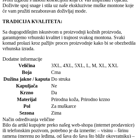
Doživite spoj snage i stila uz naše ekskluzivne muške montone koje
će vam pružiti nezaboravan doživljaj mode.
TRADICIJA KVALITETA:
Sa dugogodišnjim iskustvom u proizvodnji kožnih proizvoda,
garantujemo vrhunski kvalitet i trajnost svakog montona. Svaki
komad prolazi kroz pažljiv proces proizvodnje kako bi se obezbedila
vrhunska izrada.
Dodatne informacije
Veličina
3XL
,
4XL
,
5XL
,
L
,
M
,
XL
,
XXL
Boja
Crna
Dužina jakne / kaputa
Do struka
Kapuljača
Ne
Krzno
Da
Materijal
Prirodna koža
,
Prirodno krzno
Pol
Za muškarce
Sezona
Zima
Način određivanja veličine
Bilo da artikl kupujete preko našeg web-shopa (internet prodavnice)
ili telefonskim pozivom, potrebno je da izmerite: – visinu – širinu
ramena (merenu po leđima, od šava do šava što bliže okovratniku) –