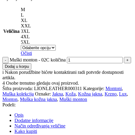
M
L
XL
XXL
Veličina
3XL
4XL
5XL
Očisti
Muški monton - 02C količina
Dodaj u korpu
i
Nakon porudžbine bićete kontaktirani radi potvrde dostupnosti
artikla.
4
Osobe trenutno gledaju ovaj proizvod.
Šifra proizvoda:
LIONLEATHER000311
Kategorije:
Montoni
,
Muška kolekcija
Oznake:
Jakna
,
Koža
,
Kožna jakna
,
Krzno
,
Lux
,
Monton
,
Muška kožna jakna
,
Muški monton
Podeli:
Opis
Dodatne informacije
Način određivanja veličine
Kako kupiti