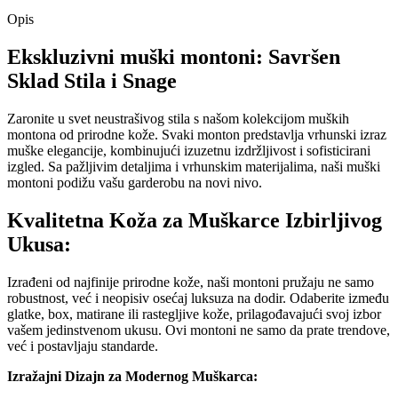
Opis
Ekskluzivni muški montoni: Savršen
Sklad Stila i Snage
Zaronite u svet neustrašivog stila s našom kolekcijom muških
montona od prirodne kože. Svaki monton predstavlja vrhunski izraz
muške elegancije, kombinujući izuzetnu izdržljivost i sofisticirani
izgled. Sa pažljivim detaljima i vrhunskim materijalima, naši muški
montoni podižu vašu garderobu na novi nivo.
Kvalitetna Koža za Muškarce Izbirljivog
Ukusa:
Izrađeni od najfinije prirodne kože, naši montoni pružaju ne samo
robustnost, već i neopisiv osećaj luksuza na dodir. Odaberite između
glatke, box, matirane ili rastegljive kože, prilagođavajući svoj izbor
vašem jedinstvenom ukusu. Ovi montoni ne samo da prate trendove,
već i postavljaju standarde.
Izražajni Dizajn za Modernog Muškarca: