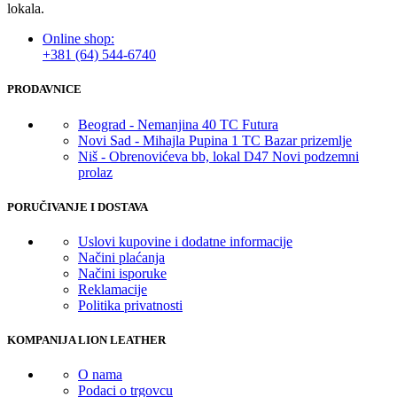
lokala.
Online shop:
+381 (64) 544-6740
PRODAVNICE
Beograd - Nemanjina 40 TC Futura
Novi Sad - Mihajla Pupina 1 TC Bazar prizemlje
Niš - Obrenovićeva bb, lokal D47 Novi podzemni
prolaz
PORUČIVANJE I DOSTAVA
Uslovi kupovine i dodatne informacije
Načini plaćanja
Načini isporuke
Reklamacije
Politika privatnosti
KOMPANIJA LION LEATHER
O nama
Podaci o trgovcu