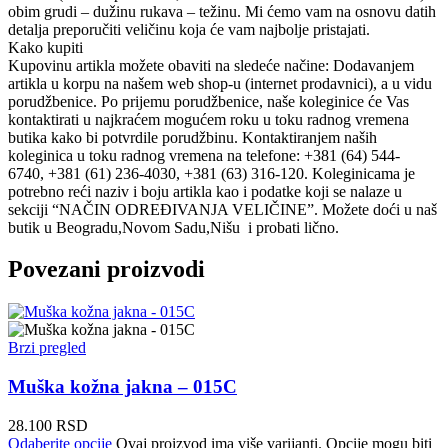
obim grudi – dužinu rukava – težinu. Mi ćemo vam na osnovu datih
detalja preporučiti veličinu koja će vam najbolje pristajati.
Kako kupiti
Kupovinu artikla možete obaviti na sledeće načine: Dodavanjem
artikla u korpu na našem web shop-u (internet prodavnici), a u vidu
porudžbenice. Po prijemu porudžbenice, naše koleginice će Vas
kontaktirati u najkraćem mogućem roku u toku radnog vremena
butika kako bi potvrdile porudžbinu. Kontaktiranjem naših
koleginica u toku radnog vremena na telefone: +381 (64) 544-
6740, +381 (61) 236-4030, +381 (63) 316-120. Koleginicama je
potrebno reći naziv i boju artikla kao i podatke koji se nalaze u
sekciji “NAČIN ODREĐIVANJA VELIČINE”. Možete doći u naš
butik u Beogradu,Novom Sadu,Nišu i probati lično.
Povezani proizvodi
Brzi pregled
Muška kožna jakna – 015C
28.100
RSD
Odaberite opcije
Ovaj proizvod ima više varijanti. Opcije mogu biti