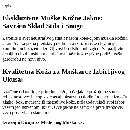
Opis
Ekskluzivne Muške Kožne Jakne:
Savršen Sklad Stila i Snage
Zaronite u svet neustrašivog stila s našom kolekcijom muških kožnih
jakni. Svaka jakna predstavlja vrhunski izraz muške elegancije,
kombinujući izuzetnu izdržljivost i sofisticirani izgled. Sa pažljivim
detaljima i vrhunskim materijalima, naše kožne jakne podižu vašu
garderobu na novi nivo.
Kvalitetna Koža za Muškarce Izbirljivog
Ukusa:
Izrađene od najfinije prirodne kože, naše jakne pružaju ne samo
robustnost, već i neopisiv osećaj luksuza na dodir. Odaberite između
glatke, box, matirane ili rastegljive kože, prilagođavajući svoj izbor
vašem jedinstvenom ukusu. Ove jakne ne samo da prate trendove,
već i postavljaju standarde.
Izražajni Dizajn za Modernog Muškarca: