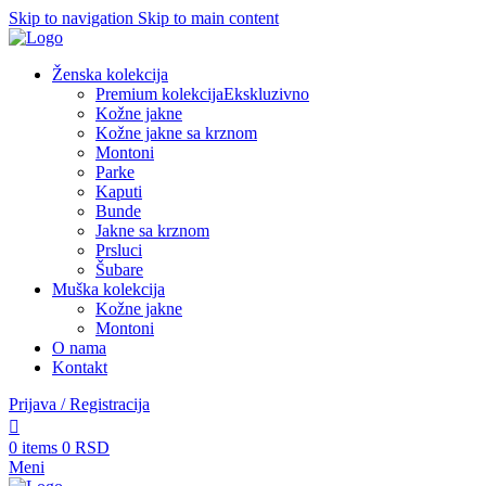
Skip to navigation
Skip to main content
Ženska kolekcija
Premium kolekcija
Ekskluzivno
Kožne jakne
Kožne jakne sa krznom
Montoni
Parke
Kaputi
Bunde
Jakne sa krznom
Prsluci
Šubare
Muška kolekcija
Kožne jakne
Montoni
O nama
Kontakt
Prijava / Registracija
0
items
0
RSD
Meni