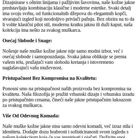
Dizajnirane s oštrim linijama i pažljivim šavovima, naše kožne jakne
predstavljaju kombinaciju klasične i moderne estetike. Svaki detalj
ima svoju svrhu, od funkcionalnih džepova do elegantnih kopči,
stvarajući izgled koji neodoljivo privlači pažnju. Bez obzira na to da
li volite klasični pilot stil, modernu kratku jaknu ili duži kaput, naša
kolekcija ima nešto za svakog muškarca.
Osećaj Slobode i Snage:
Nošenje naše muške kožne jakne nije samo modni izbor, već i
osećaj slobode i samopouzdanja. Svaka jakna oblikuje se prema
vašem telu, pružajući vam slobodu kretanja i istovremeno
naglašavajući vašu muževnost.
Pristupačnost Bez Kompromisa na Kvalitetu:
Ponosni smo na pristupačnost naših proizvoda bez kompromisa na
kvalitetu. Naša filozofija je pružiti vrhunski dizajn i vrhunsku izradu
po pristupačnim cenama, čineći naše jakne pristupačnim luksuzom
za svakog muškarca.
Više Od Odevnog Komada:
Naše muške kožne jakne nisu samo odevni komadi, već izraz stila i
identiteta. Dodajte dozu hrabrosti i sofisticiranosti svom izgledu s
našom kolekcijom koja će vas inspirisati i ojačati. Doživite spoj