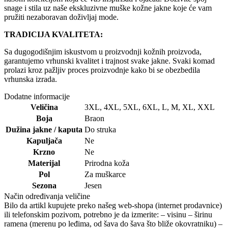
snage i stila uz naše ekskluzivne muške kožne jakne koje će vam
pružiti nezaboravan doživljaj mode.
TRADICIJA KVALITETA:
Sa dugogodišnjim iskustvom u proizvodnji kožnih proizvoda,
garantujemo vrhunski kvalitet i trajnost svake jakne. Svaki komad
prolazi kroz pažljiv proces proizvodnje kako bi se obezbedila
vrhunska izrada.
Dodatne informacije
Veličina
3XL
,
4XL
,
5XL
,
6XL
,
L
,
M
,
XL
,
XXL
Boja
Braon
Dužina jakne / kaputa
Do struka
Kapuljača
Ne
Krzno
Ne
Materijal
Prirodna koža
Pol
Za muškarce
Sezona
Jesen
Način određivanja veličine
Bilo da artikl kupujete preko našeg web-shopa (internet prodavnice)
ili telefonskim pozivom, potrebno je da izmerite: – visinu – širinu
ramena (merenu po leđima, od šava do šava što bliže okovratniku) –