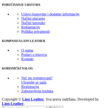
PORUČIVANJE I DOSTAVA
Uslovi kupovine i dodatne informacije
Načini plaćanja
Načini isporuke
Reklamacije
Politika privatnosti
KOMPANIJA LION LEATHER
O nama
Podaci o trgovcu
Kontakt
KORISNIČKI NALOG
Već ste registrovani?
Ulogujte se sada
Registracija
Zaboravljena lozinka
Copyright ©
Lion Leather
. Sva prava zadržana. Developed by
Lion Leather
.