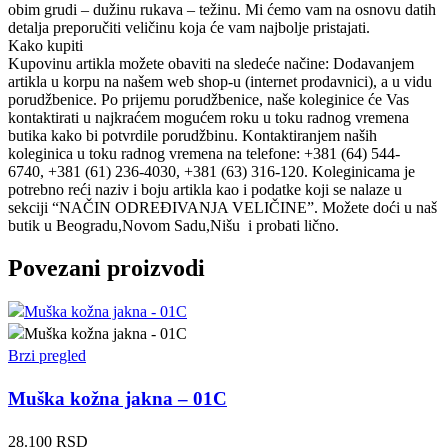
obim grudi – dužinu rukava – težinu. Mi ćemo vam na osnovu datih
detalja preporučiti veličinu koja će vam najbolje pristajati.
Kako kupiti
Kupovinu artikla možete obaviti na sledeće načine: Dodavanjem
artikla u korpu na našem web shop-u (internet prodavnici), a u vidu
porudžbenice. Po prijemu porudžbenice, naše koleginice će Vas
kontaktirati u najkraćem mogućem roku u toku radnog vremena
butika kako bi potvrdile porudžbinu. Kontaktiranjem naših
koleginica u toku radnog vremena na telefone: +381 (64) 544-
6740, +381 (61) 236-4030, +381 (63) 316-120. Koleginicama je
potrebno reći naziv i boju artikla kao i podatke koji se nalaze u
sekciji “NAČIN ODREĐIVANJA VELIČINE”. Možete doći u naš
butik u Beogradu,Novom Sadu,Nišu i probati lično.
Povezani proizvodi
Brzi pregled
Muška kožna jakna – 01C
28.100
RSD