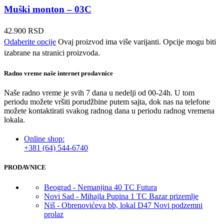
Muški monton – 03C
42.900
RSD
Odaberite opcije
Ovaj proizvod ima više varijanti. Opcije mogu biti
izabrane na stranici proizvoda.
Radno vreme naše internet prodavnice
Naše radno vreme je svih 7 dana u nedelji od 00-24h. U tom
periodu možete vršiti porudžbine putem sajta, dok nas na telefone
možete kontaktirati svakog radnog dana u periodu radnog vremena
lokala.
Online shop:
+381 (64) 544-6740
PRODAVNICE
Beograd - Nemanjina 40 TC Futura
Novi Sad - Mihajla Pupina 1 TC Bazar prizemlje
Niš - Obrenovićeva bb, lokal D47 Novi podzemni
prolaz