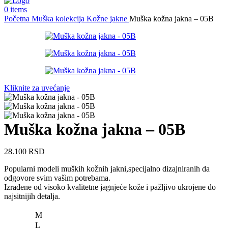
0
items
Početna
Muška kolekcija
Kožne jakne
Muška kožna jakna – 05B
Kliknite za uvećanje
Muška kožna jakna – 05B
28.100
RSD
Popularni modeli muških kožnih jakni,specijalno dizajniranih da
odgovore svim vašim potrebama.
Izrađene od visoko kvalitetne jagnjeće kože i pažljivo ukrojene do
najsitnijih detalja.
M
L