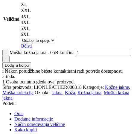
XL
XXL
3XL
Veličina
4XL
5XL
6XL
Očisti
Muška kožna jakna - 05B količina
Dodaj u korpu
i
Nakon porudžbine bićete kontaktirani radi potvrde dostupnosti
artikla.
1
Osoba trenutno gleda ovaj proizvod.
Šifra proizvoda:
LIONLEATHER000318
Kategorije:
Kožne jakne
,
Muška kolekcija
Oznake:
Jakna
,
Koža
,
Kožna jakna
,
Muška kožna
jakna
Podeli:
Opis
Dodatne informacije
Način određivanja veličine
Kako kupiti