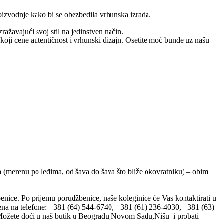
oizvodnje kako bi se obezbedila vrhunska izrada.
ažavajući svoj stil na jedinstven način.
koji cene autentičnost i vrhunski dizajn. Osetite moć bunde uz našu
na (merenu po leđima, od šava do šava što bliže okovratniku) – obim
enice. Po prijemu porudžbenice, naše koleginice će Vas kontaktirati u
ena na telefone: +381 (64) 544-6740, +381 (61) 236-4030, +381 (63)
ožete doći u naš butik u Beogradu,Novom Sadu,Nišu i probati