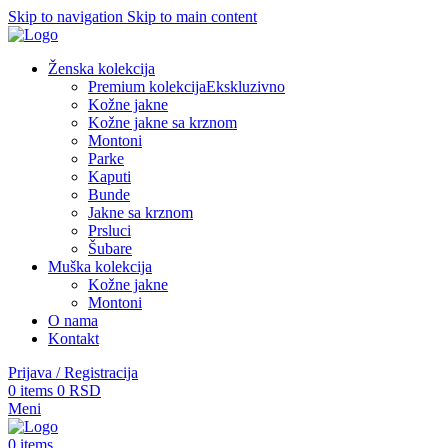
Skip to navigation
Skip to main content
Ženska kolekcija
Premium kolekcija
Ekskluzivno
Kožne jakne
Kožne jakne sa krznom
Montoni
Parke
Kaputi
Bunde
Jakne sa krznom
Prsluci
Šubare
Muška kolekcija
Kožne jakne
Montoni
O nama
Kontakt
Prijava / Registracija
0
items
0
RSD
Meni
0
items