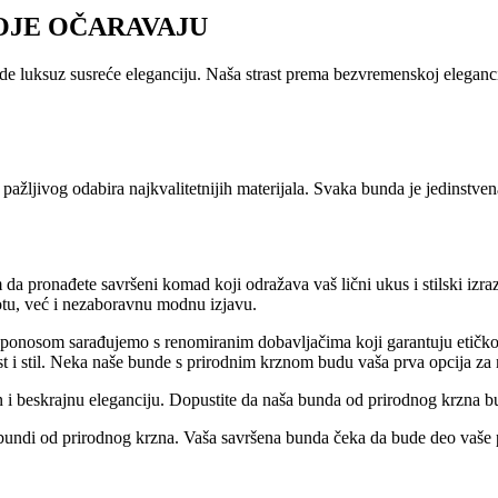
OJE OČARAVAJU
de luksuz susreće eleganciju. Naša strast prema bezvremenskoj elegan
pažljivog odabira najkvalitetnijih materijala. Svaka bunda je jedinstv
 da pronađete savršeni komad koji odražava vaš lični ukus i stilski iz
otu, već i nezaboravnu modnu izjavu.
ponosom sarađujemo s renomiranim dobavljačima koji garantuju etičko p
st i stil. Neka naše bunde s prirodnim krznom budu vaša prva opcija z
jn i beskrajnu eleganciju. Dopustite da naša bunda od prirodnog krzna bud
h bundi od prirodnog krzna. Vaša savršena bunda čeka da bude deo vaše pr