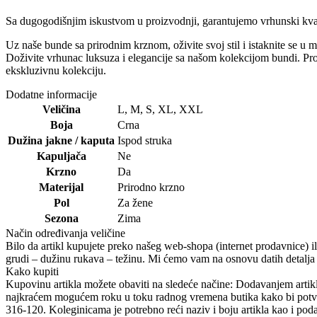
Sa dugogodišnjim iskustvom u proizvodnji, garantujemo vrhunski kvali
Uz naše bunde sa prirodnim krznom, oživite svoj stil i istaknite se u 
Doživite vrhunac luksuza i elegancije sa našom kolekcijom bundi. Pron
ekskluzivnu kolekciju.
Dodatne informacije
Veličina
L
,
M
,
S
,
XL
,
XXL
Boja
Crna
Dužina jakne / kaputa
Ispod struka
Kapuljača
Ne
Krzno
Da
Materijal
Prirodno krzno
Pol
Za žene
Sezona
Zima
Način određivanja veličine
Bilo da artikl kupujete preko našeg web-shopa (internet prodavnice) i
grudi – dužinu rukava – težinu. Mi ćemo vam na osnovu datih detalja pr
Kako kupiti
Kupovinu artikla možete obaviti na sledeće načine: Dodavanjem artikl
najkraćem mogućem roku u toku radnog vremena butika kako bi potvr
316-120. Koleginicama je potrebno reći naziv i boju artikla kao 