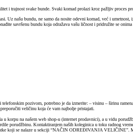
tet i trajnost svake bunde. Svaki komad prolazi kroz pažljiv proces pr
masi. Uz našu bundu, ne samo da nosite odevni komad, već i umetnost, izr
ađite savršenu bundu koja odražava vašu ličnost i pridružite se onima 
li telefonskim pozivom, potrebno je da izmerite: – visinu – širinu rame
eporučiti veličinu koja će vam najbolje pristajati.
a u korpu na našem web shop-u (internet prodavnici), a u vidu porudžb
dile porudžbinu. Kontaktiranjem naših koleginica u toku radnog vrem
i podatke koji se nalaze u sekciji “NAČIN ODREĐIVANJA VELIČINE”. M