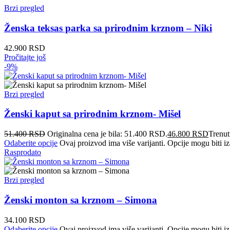
Brzi pregled
Ženska teksas parka sa prirodnim krznom – Niki
42.900
RSD
Pročitajte još
-9%
Brzi pregled
Ženski kaput sa prirodnim krznom- Mišel
51.400
RSD
Originalna cena je bila: 51.400 RSD.
46.800
RSD
Trenut
Odaberite opcije
Ovaj proizvod ima više varijanti. Opcije mogu biti iz
Rasprodato
Brzi pregled
Ženski monton sa krznom – Simona
34.100
RSD
Odaberite opcije
Ovaj proizvod ima više varijanti. Opcije mogu biti iz