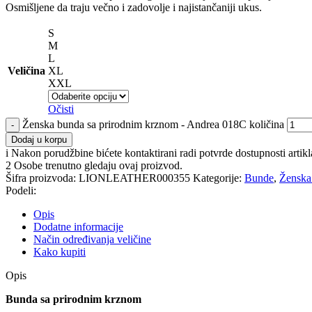
Osmišljene da traju večno i zadovolje i najistančaniji ukus.
S
M
L
Veličina
XL
XXL
Očisti
Ženska bunda sa prirodnim krznom - Andrea 018C količina
Dodaj u korpu
i
Nakon porudžbine bićete kontaktirani radi potvrde dostupnosti artikl
2
Osobe trenutno gledaju ovaj proizvod.
Šifra proizvoda:
LIONLEATHER000355
Kategorije:
Bunde
,
Ženska 
Podeli:
Opis
Dodatne informacije
Način određivanja veličine
Kako kupiti
Opis
Bunda sa prirodnim krznom