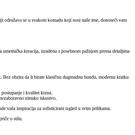
ciji odražava se u svakom komadu koji nosi naše ime, donoseći vam
ena umetnička kreacija, izrađena s posebnom pažnjom prema detaljima
raz. Bez obzira da li birate klasičnu dugmadnu bundu, modernu kratku
ostupanje i kvalitet krzna.
a nezaboravno zimsko iskustvo.
e vaša inspiracija za sofisticirani izgled u svim prilikama.
iče o stilu.