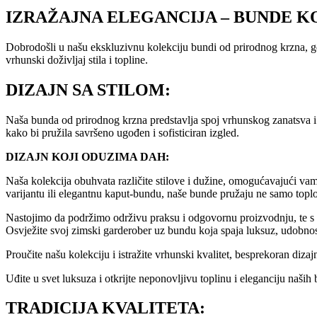
IZRAŽAJNA ELEGANCIJA – BUNDE K
Dobrodošli u našu ekskluzivnu kolekciju bundi od prirodnog krzna, g
vrhunski doživljaj stila i topline.
DIZAJN SA STILOM:
Naša bunda od prirodnog krzna predstavlja spoj vrhunskog zanatsva i 
kako bi pružila savršeno ugođen i sofisticiran izgled.
DIZAJN KOJI ODUZIMA DAH:
Naša kolekcija obuhvata različite stilove i dužine, omogućavajući vam
varijantu ili elegantnu kaput-bundu, naše bunde pružaju ne samo topl
Nastojimo da podržimo održivu praksu i odgovornu proizvodnju, te s 
Osvježite svoj zimski garderober uz bundu koja spaja luksuz, udobno
Proučite našu kolekciju i istražite vrhunski kvalitet, besprekoran diza
Uđite u svet luksuza i otkrijte neponovljivu toplinu i eleganciju naši
TRADICIJA KVALITETA: