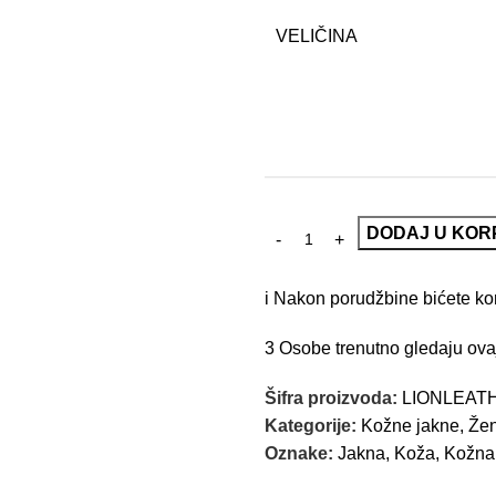
VELIČINA
DODAJ U KOR
i
Nakon porudžbine bićete kont
3
Osobe trenutno gledaju ova
Šifra proizvoda:
LIONLEAT
Kategorije:
Kožne jakne
,
Žen
Oznake:
Jakna
,
Koža
,
Kožna