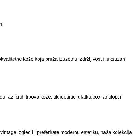
TI
kvalitetne kože koja pruža izuzetnu izdržljivost i luksuzan
azličitih tipova kože, uključujući glatku,box, antilop, i
vintage izgled ili preferirate modernu estetiku, naša kolekcija