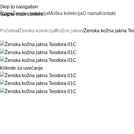
Skip to navigation
Ženska kolekcija
Muška kolekcija
O nama
Kontakt
Skip to main content
Početna
Ženska kolekcija
Kožne jakne
Ženska kožna jakna Te
Kliknite za uvećanje