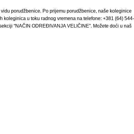
u vidu porudžbenice. Po prijemu porudžbenice, naše koleginice
h koleginica u toku radnog vremena na telefone: +381 (64) 544-
ze u sekciji “NAČIN ODREĐIVANJA VELIČINE”. Možete doći u naš