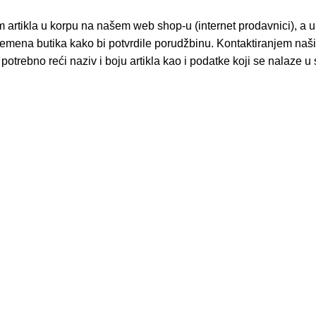
 artikla u korpu na našem web shop-u (internet prodavnici), a 
emena butika kako bi potvrdile porudžbinu. Kontaktiranjem naši
potrebno reći naziv i boju artikla kao i podatke koji se nala