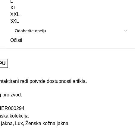
L
XL
XXL
3XL
Očisti
PU
aktirani radi potvrde dostupnosti artikla.
j proizvod.
HER000294
ska kolekcija
 jakna
,
Lux
,
Ženska kožna jakna