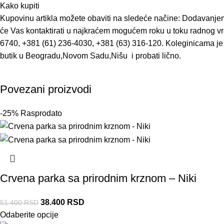
Kako kupiti
Kupovinu artikla možete obaviti na sledeće načine: Dodavanjem
će Vas kontaktirati u najkraćem mogućem roku u toku radnog vr
6740, +381 (61) 236-4030, +381 (63) 316-120. Koleginicama je 
butik u Beogradu,Novom Sadu,Nišu i probati lično.
Povezani proizvodi
-25%
Rasprodato
Crvena parka sa prirodnim krznom – Niki
38.400
RSD
51.400
RSD
Odaberite opcije