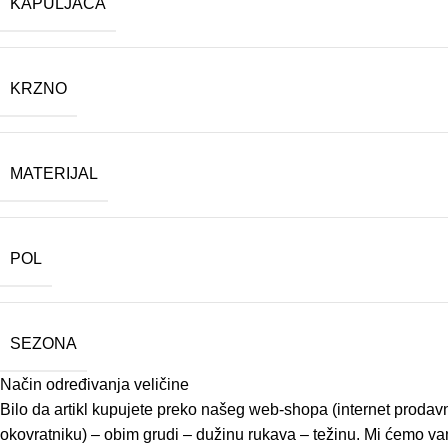
KAPULJAČA
KRZNO
MATERIJAL
POL
SEZONA
Način određivanja veličine
Bilo da artikl kupujete preko našeg web-shopa (internet prodavn
okovratniku) – obim grudi – dužinu rukava – težinu. Mi ćemo vam 