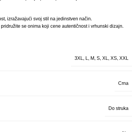
, izražavajući svoj stil na jedinstven način.
ridružite se onima koji cene autentičnost i vrhunski dizajn.
3XL
,
L
,
M
,
S
,
XL
,
XS
,
XXL
Crna
Do struka