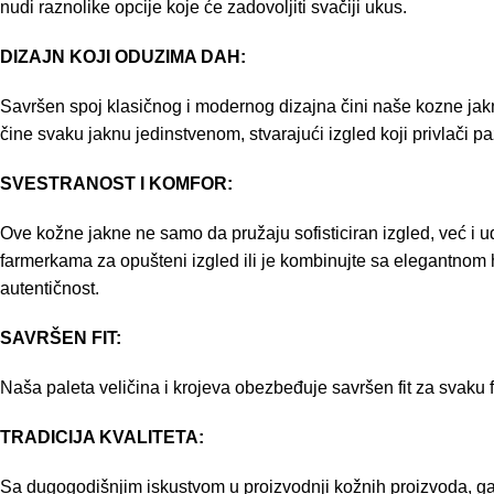
nudi raznolike opcije koje će zadovoljiti svačiji ukus.
DIZAJN KOJI ODUZIMA DAH:
Savršen spoj klasičnog i modernog dizajna čini naše kozne jakne 
čine svaku jaknu jedinstvenom, stvarajući izgled koji privlači pa
SVESTRANOST I KOMFOR:
Ove kožne jakne ne samo da pružaju sofisticiran izgled, već i u
farmerkama za opušteni izgled ili je kombinujte sa elegantnom h
autentičnost.
SAVRŠEN FIT:
Naša paleta veličina i krojeva obezbeđuje savršen fit za svaku
TRADICIJA KVALITETA:
Sa dugogodišnjim iskustvom u proizvodnji kožnih proizvoda, gar