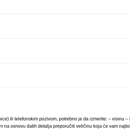
ice) ili telefonskim pozivom, potrebno je da izmerite: – visinu 
na osnovu datih detalja preporučiti veličinu koja će vam najbolj