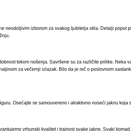
neodoljivim izborom za svakog ljubitelja stila. Detalji poput pr
žnju.
dobnost tokom nošenja. Savršene su za različite prilike. Neka v
aljinom za večernji izlazak. Bilo da je reč o poslovnom sastanku
 figuru. Osećajte se samouvereno i atraktivno noseći jaknu koja
antujemo vrhunski kvalitet i trajnost svake jakne. Svaki komad 