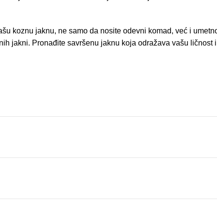
 našu koznu jaknu, ne samo da nosite odevni komad, već i umetnost
h jakni. Pronađite savršenu jaknu koja odražava vašu ličnost i p