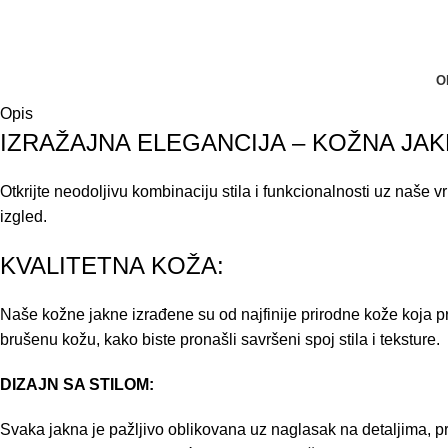
O
Opis
IZRAŽAJNA ELEGANCIJA – KOŽNA JA
Otkrijte neodoljivu kombinaciju stila i funkcionalnosti uz naše 
izgled.
KVALITETNA KOŽA:
Naše kožne jakne izrađene su od najfinije prirodne kože koja pr
brušenu kožu, kako biste pronašli savršeni spoj stila i teksture.
DIZAJN SA STILOM:
Svaka jakna je pažljivo oblikovana uz naglasak na detaljima, pra