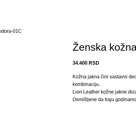
odora-01C
Ženska kožna
34.400
RSD
Kožna jakna čini sastavni d
kombinaciju.
Lion Leather kožne jakne dizaj
Osmišljene da traju godinama 