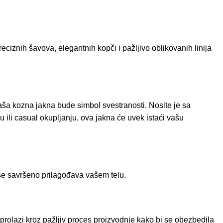
eciznih šavova, elegantnih kopči i pažljivo oblikovanih linija
aša kozna jakna bude simbol svestranosti. Nosite je sa
 ili casual okupljanju, ova jakna će uvek istaći vašu
 se savršeno prilagođava vašem telu.
prolazi kroz pažljiv proces proizvodnje kako bi se obezbedila