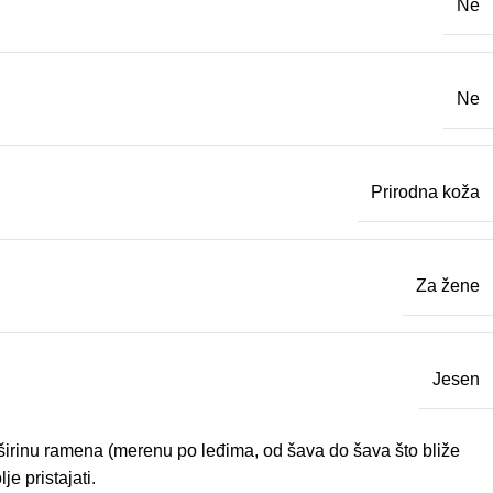
Ne
Ne
Prirodna koža
Za žene
Jesen
– širinu ramena (merenu po leđima, od šava do šava što bliže
e pristajati.