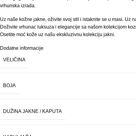
vrhunska izrada.
Uz naše kožne jakne, oživite svoj stil i istaknite se u masi. Uz
Doživite vrhunac luksuza i elegancije sa našom kolekcijom kozni
Osetite moć kože uz našu ekskluzivnu kolekciju jakni.
Dodatne informacije
VELIČINA
BOJA
DUŽINA JAKNE / KAPUTA