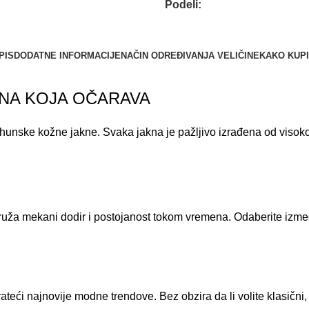
Podeli:
PIS
DODATNE INFORMACIJE
NAČIN ODREĐIVANJA VELIČINE
KAKO KUPI
KNA KOJA OČARAVA
vrhunske kožne jakne. Svaka jakna je pažljivo izrađena od visoko
uža mekani dodir i postojanost tokom vremena. Odaberite između r
teći najnovije modne trendove. Bez obzira da li volite klasični, 