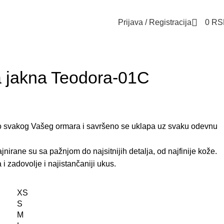
Prijava / Registracija
0
RS
 jakna Teodora-01C
eo svakog Vašeg ormara i savršeno se uklapa uz svaku odevnu
nirane su sa pažnjom do najsitnijih detalja, od najfinije kože.
i zadovolje i najistančaniji ukus.
XS
S
M