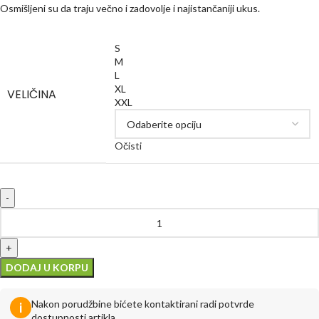
Osmišljeni su da traju večno i zadovolje i najistančaniji ukus.
S
M
L
XL
VELIČINA
XXL
Očisti
DODAJ U KORPU
Nakon porudžbine bićete kontaktirani radi potvrde
i
dostupnosti artikla.