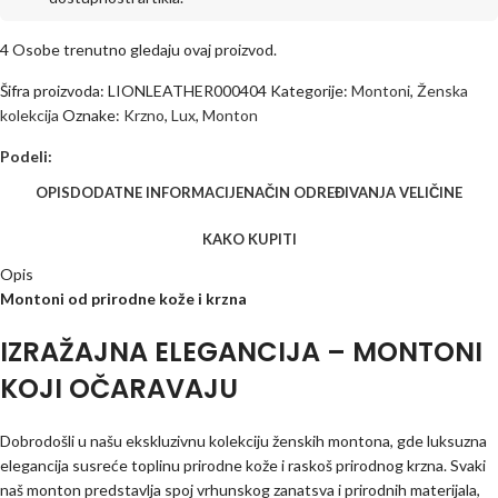
4
Osobe trenutno gledaju ovaj proizvod.
Šifra proizvoda:
LIONLEATHER000404
Kategorije:
Montoni
,
Ženska
kolekcija
Oznake:
Krzno
,
Lux
,
Monton
Podeli:
OPIS
DODATNE INFORMACIJE
NAČIN ODREĐIVANJA VELIČINE
KAKO KUPITI
Opis
Montoni od prirodne kože i krzna
IZRAŽAJNA ELEGANCIJA – MONTONI
KOJI OČARAVAJU
Dobrodošli u našu ekskluzivnu kolekciju ženskih montona, gde luksuzna
elegancija susreće toplinu prirodne kože i raskoš prirodnog krzna. Svaki
naš monton predstavlja spoj vrhunskog zanatsva i prirodnih materijala,