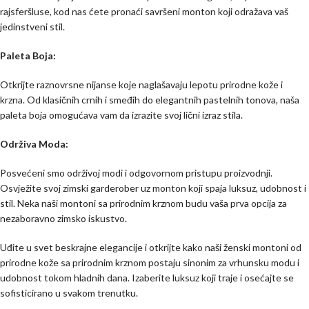
rajsferšluse, kod nas ćete pronaći savršeni monton koji odražava vaš
jedinstveni stil.
Paleta Boja:
Otkrijte raznovrsne nijanse koje naglašavaju lepotu prirodne kože i
krzna. Od klasičnih crnih i smeđih do elegantnih pastelnih tonova, naša
paleta boja omogućava vam da izrazite svoj lični izraz stila.
Održiva Moda:
Posvećeni smo održivoj modi i odgovornom pristupu proizvodnji.
Osvježite svoj zimski garderober uz monton koji spaja luksuz, udobnost i
stil. Neka naši montoni sa prirodnim krznom budu vaša prva opcija za
nezaboravno zimsko iskustvo.
Uđite u svet beskrajne elegancije i otkrijte kako naši ženski montoni od
prirodne kože sa prirodnim krznom postaju sinonim za vrhunsku modu i
udobnost tokom hladnih dana. Izaberite luksuz koji traje i osećajte se
sofisticirano u svakom trenutku.