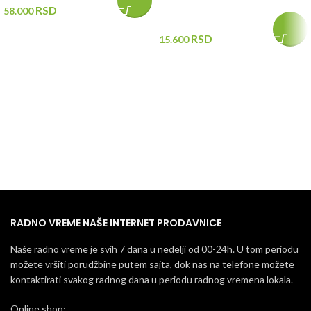
RSD
58.000
RSD
15.600
RADNO VREME NAŠE INTERNET PRODAVNICE
Naše radno vreme je svih 7 dana u nedelji od 00-24h. U tom periodu
možete vršiti porudžbine putem sajta, dok nas na telefone možete
kontaktirati svakog radnog dana u periodu radnog vremena lokala.
Online shop: