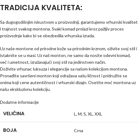
TRADICIJA KVALITETA:
Sa dugogodišnjim iskustvom u proizvodnji, garantujemo vrhunski kvalitet
i trajnost svakog montona. Svaki komad prolazi kroz pažljiv proces
proizvodnje kako bi se obezbedila vrhunska izrada.
Uz naše montone od prirodne kože sa prirodnim krznom, oživite svoj stil i
istaknite se u masi. Uz naš monton, ne samo da nosite odevni komad,
već i umetnost, izražavajući svoj stil na jedinstven način.
Doživite vrhunac luksuza i elegancije sa našom kolekcijom montona.
Pronađite savršeni monton koji odražava vašu ličnost i pridružite se
onima koji cene autentičnost i vrhunski dizajn. Osetite moć montona uz
našu ekskluzivnu kolekciju.
Dodatne informacije
VELIČINA
L
,
M
,
S
,
XL
,
XXL
BOJA
Crna