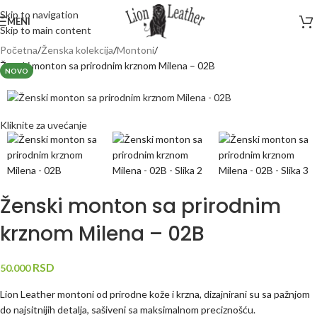
Skip to navigation
MENI
Skip to main content
Početna
Ženska kolekcija
Montoni
Ženski monton sa prirodnim krznom Milena – 02B
NOVO
Kliknite za uvećanje
Ženski monton sa prirodnim
krznom Milena – 02B
RSD
50.000
Lion Leather montoni od prirodne kože i krzna, dizajnirani su sa pažnjom
do najsitnijih detalja, sašiveni sa maksimalnom preciznošću.