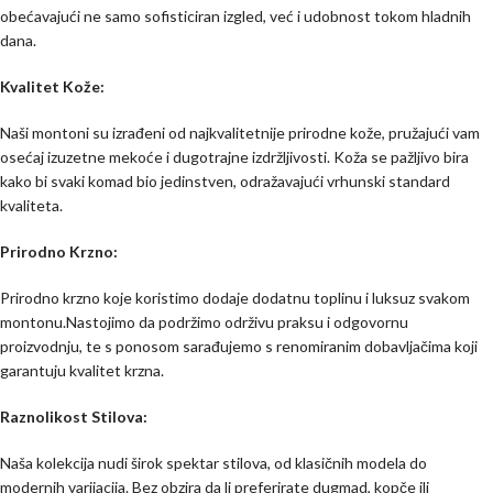
obećavajući ne samo sofisticiran izgled, već i udobnost tokom hladnih
dana.
Kvalitet Kože:
Naši montoni su izrađeni od najkvalitetnije prirodne kože, pružajući vam
osećaj izuzetne mekoće i dugotrajne izdržljivosti. Koža se pažljivo bira
kako bi svaki komad bio jedinstven, odražavajući vrhunski standard
kvaliteta.
Prirodno Krzno:
Prirodno krzno koje koristimo dodaje dodatnu toplinu i luksuz svakom
montonu.Nastojimo da podržimo održivu praksu i odgovornu
proizvodnju, te s ponosom sarađujemo s renomiranim dobavljačima koji
garantuju kvalitet krzna.
Raznolikost Stilova:
Naša kolekcija nudi širok spektar stilova, od klasičnih modela do
modernih varijacija. Bez obzira da li preferirate dugmad, kopče ili