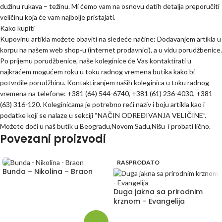
dužinu rukava – težinu. Mi ćemo vam na osnovu datih detalja preporučiti
veličinu koja će vam najbolje pristajati.
Kako kupiti
Kupovinu artikla možete obaviti na sledeće načine: Dodavanjem artikla u
korpu na našem web shop-u (internet prodavnici), a u vidu porudžbenice.
Po prijemu porudžbenice, naše koleginice će Vas kontaktirati u
najkraćem mogućem roku u toku radnog vremena butika kako bi
potvrdile porudžbinu. Kontaktiranjem naših koleginica u toku radnog
vremena na telefone: +381 (64) 544-6740, +381 (61) 236-4030, +381
(63) 316-120. Koleginicama je potrebno reći naziv i boju artikla kao i
podatke koji se nalaze u sekciji “NAČIN ODREĐIVANJA VELIČINE”.
Možete doći u naš butik u Beogradu,Novom Sadu,Nišu i probati lično.
Povezani proizvodi
RASPRODATO
Bunda – Nikolina – Braon
Duga jakna sa prirodnim
krznom – Evangelija