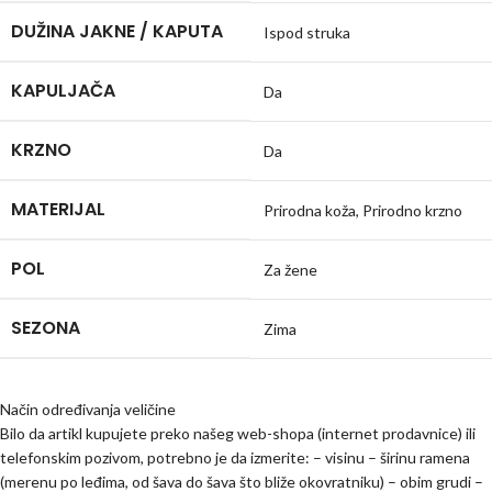
DUŽINA JAKNE / KAPUTA
Ispod struka
KAPULJAČA
Da
KRZNO
Da
MATERIJAL
Prirodna koža
,
Prirodno krzno
POL
Za žene
SEZONA
Zima
Način određivanja veličine
Bilo da artikl kupujete preko našeg web-shopa (internet prodavnice) ili
telefonskim pozivom, potrebno je da izmerite: – visinu – širinu ramena
(merenu po leđima, od šava do šava što bliže okovratniku) – obim grudi –